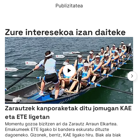
Publizitatea
Zure interesekoa izan daiteke
Zarautzek kanporaketak ditu jomugan KAE
eta ETE ligetan
Momentu gozoa bizitzen ari da Zarautz Arraun Elkartea.
Emakumeek ETE ligako bi bandera eskuratu dituzte
dagoeneko. Gizonek, berriz, KAE ligako hiru. Biak ala biak