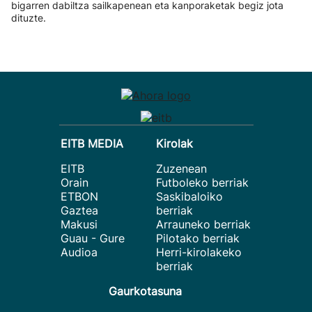
bigarren dabiltza sailkapenean eta kanporaketak begiz jota
dituzte.
EITB MEDIA
Kirolak
EITB
Zuzenean
Orain
Futboleko berriak
ETBON
Saskibaloiko
Gaztea
berriak
Makusi
Arrauneko berriak
Guau - Gure
Pilotako berriak
Audioa
Herri-kirolakeko
berriak
Gaurkotasuna