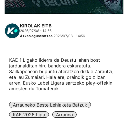
Herri-kirolak
Eskubaloia
KIROLAK EITB
2026/07/08 - 14:56
Azken eguneratzea
2026/07/08 - 14:56
Kirolak 360
Atletismoa
KAE 1 Ligako liderra da Deustu lehen bost
jardunalditan hiru bandera eskuratuta.
Sailkapenean bi puntu ateratzen dizkie Zarautzi,
Mendi-lasterketak
eta lau Zumaiari. Hala ere, oraindik goiz izan
arren, Eusko Label Ligara sartzeko play-offekin
Kirol gehiago
amesten du Tomaterak.
"Helmuga"
Arrauneko Beste Lehiaketa Batzuk
KAE 2026 Liga
Arrauna