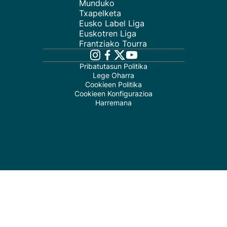
Munduko
Txapelketa
Eusko Label Liga
Euskotren Liga
Frantziako Tourra
Pribatutasun Politika
Lege Oharra
Cookieen Politika
Cookieen Konfigurazioa
Harremana