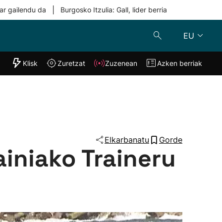
|
ar gailendu da
Burgosko Itzulia: Gall, lider berria
EU
"Helmuga"
Klisk
Zuretzat
Zuzenean
Azken berriak
Klisk
Zuzenean
o
Zuretzat
Azken berria
Elkarbanatu
Gorde
iniako Traineru