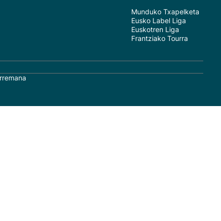
Munduko Txapelketa
Eusko Label Liga
Euskotren Liga
Frantziako Tourra
rremana