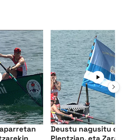
 aparretan
Deustu nagusitu da
tzarekin
Plentzian, eta Zarautzek