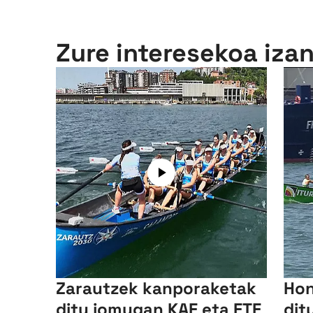
Zure interesekoa iza
Zarautzek kanporaketak
Hon
ditu jomugan KAE eta ETE
dit