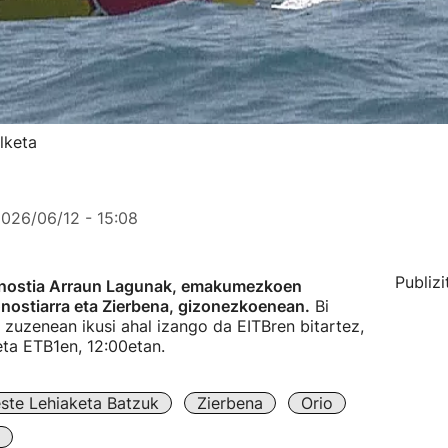
lketa
026/06/12 - 15:08
Publizi
 Donostia Arraun Lagunak, emakumezkoen
Donostiarra eta Zierbena, gizonezkoenean.
Bi
, zuzenean ikusi ahal izango da EITBren bitartez,
 eta ETB1en, 12:00etan.
ste Lehiaketa Batzuk
Zierbena
Orio