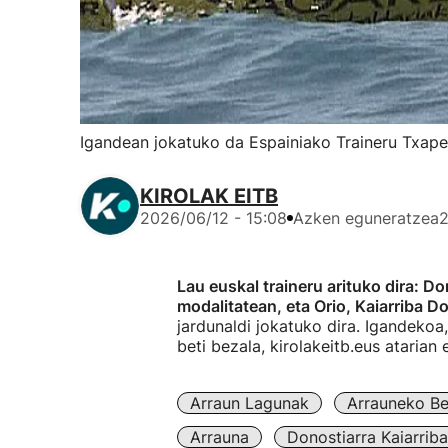
Igandean jokatuko da Espainiako Traineru Txape
KIROLAK EITB
2026/06/12 - 15:08
Azken eguneratzea
2
Lau euskal traineru arituko dira:
modalitatean, eta Orio, Kaiarriba 
jardunaldi jokatuko dira. Igandekoa
beti bezala, kirolakeitb.eus atarian
Arraun Lagunak
Arrauneko Be
Arrauna
Donostiarra Kaiarriba