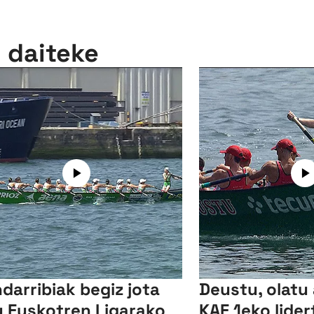
n daiteke
darribiak begiz jota
Deustu, olatu
u Euskotren Ligarako
KAE 1eko lider