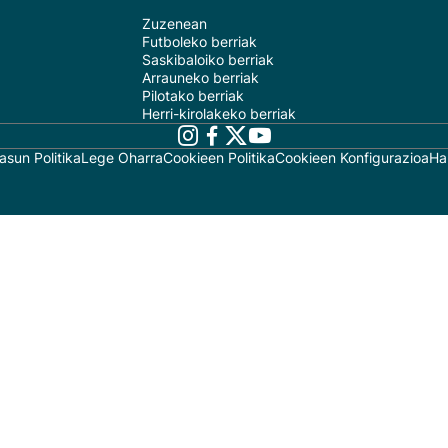
Zuzenean
Futboleko berriak
Saskibaloiko berriak
Arrauneko berriak
Pilotako berriak
Herri-kirolakeko berriak
asun Politika
Lege Oharra
Cookieen Politika
Cookieen Konfigurazioa
Ha