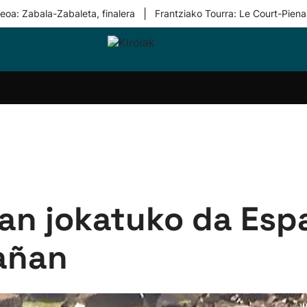
|
eoa: Zabala-Zabaleta, finalera
Frantziako Tourra: Le Court-Piena
i-
Eskubaloia
Kirolak
Atletismoa
Mendi-
Kirol
lak
360
lasterketak
gehiag
Taldeak
olaritza
Lehiaketak
Zuzenean
i-
Kirol-
tzea
bideoak
l Herri
tira
n jokatuko da Espa
añan