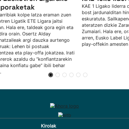
poraketak
KAE 1 Ligako liderra 
bost jardunalditan hi
rribiak kolpe latza eraman zuen
eskuratuta. Sailkapen
tren Ligatik ETE Ligara jaitsi
ateratzen dizkie Zarau
n. Hala ere, taldeak gora egin eta
Zumaiari. Hala ere, or
 dira orain. Osertz Alday
arren, Eusko Label Li
natzaileak argi dauzka aurtengo
play-offekin amesten
ruak: Lehen bi postuak
ntzea eta play-offa jokatzea. Irati
erok azaldu du “konfiantzarekin
baina konfiatu gabe” ibili behar
.
Kirolak