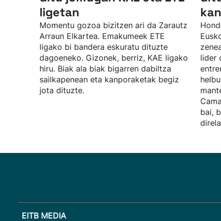
ligetan
kan
Momentu gozoa bizitzen ari da Zarautz
Honda
Arraun Elkartea. Emakumeek ETE
Eusko
ligako bi bandera eskuratu dituzte
zenea
dagoeneko. Gizonek, berriz, KAE ligako
lider
hiru. Biak ala biak bigarren dabiltza
entre
sailkapenean eta kanporaketak begiz
helbu
jota dituzte.
mante
Camar
bai, 
direla
EITB MEDIA