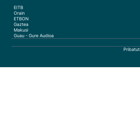
EITB
Orain
ETBON
Gaztea
Makusi
Guau - Gure Audioa
Pribatut