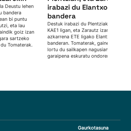
irabazi du Elantxobeko
da Deustu lehen
ru bandera
bandera
ean bi puntu
Destuk irabazi du Plentziako bandera
tzi, eta lau
KAE1 ligan, eta Zarautz izan da
aindik goiz izan
azkarrena ETE ligako Elantxobeko
gara sartzeko
banderan. Tomaterak, gainera, liderg
 du Tomaterak.
lortu du sailkapen nagusian bigarren
garaipena eskuratu ondoren.
Gaurkotasuna