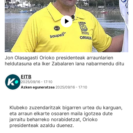
Herri-kirolak
Eskubaloia
Kirolak 360
Jon Olasagasti Orioko presidenteak arraunlarien
Atletismoa
heldutasuna eta Iker Zabalaren lana nabarmendu ditu
Mendi-lasterketak
EITB
2025/09/16 - 17:10
Azken eguneratzea
2025/09/16 - 17:10
Kirol gehiago
"Helmuga"
Klubeko zuzendaritzak bigarren urtea du karguan,
eta arraun elkarte osoaren maila igotzea dute
jarraitu beharreko norabidetzat, Orioko
presidenteak azaldu duenez.