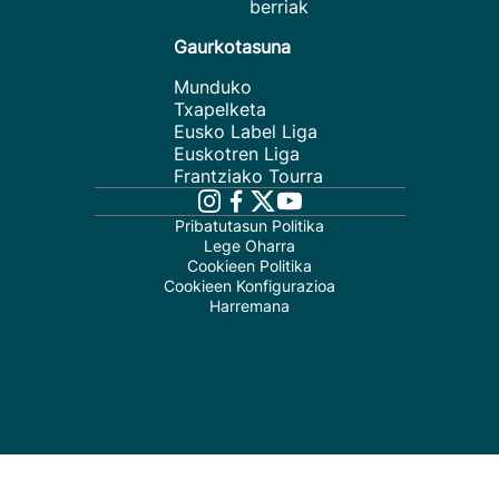
berriak
Gaurkotasuna
Munduko
Txapelketa
Eusko Label Liga
Euskotren Liga
Frantziako Tourra
Pribatutasun Politika
Lege Oharra
Cookieen Politika
Cookieen Konfigurazioa
Harremana