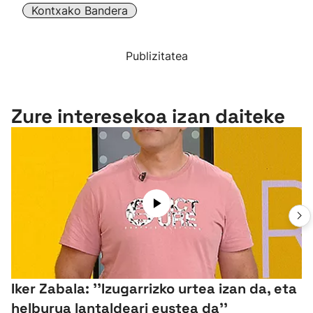
Kontxako Bandera
Publizitatea
Zure interesekoa izan daiteke
Iker Zabala: ''Izugarrizko urtea izan da, eta
helburua lantaldeari eustea da''