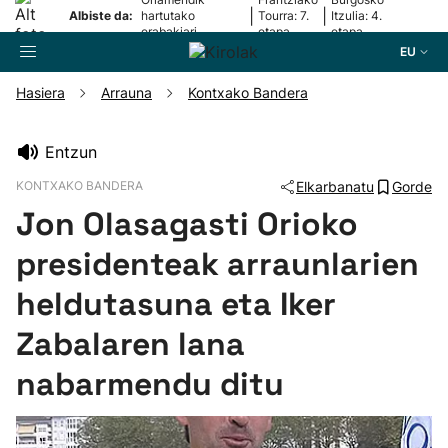
|
|
Albiste da:
hartutako
Tourra: 7.
Itzulia: 4.
erabakiari
etapa
etapa
erantzun dio
EU
Hasiera
Arrauna
Kontxako Bandera
Bilatzailea
Entzun
KONTXAKO BANDERA
Elkarbanatu
Gorde
Futbola
Jon Olasagasti Orioko
Pilota
presidenteak arraunlarien
heldutasuna eta Iker
Arrauna
Zabalaren lana
Saskibaloia
nabarmendu ditu
Txirrindularitza