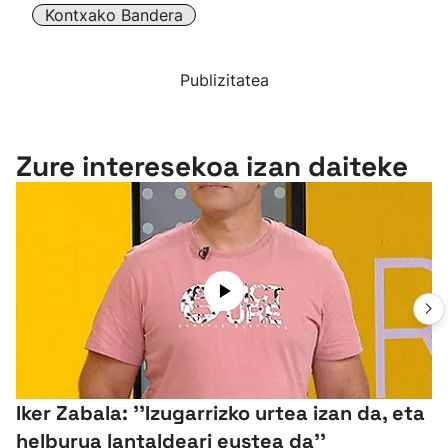
Kontxako Bandera
Publizitatea
Zure interesekoa izan daiteke
Iker Zabala: ''Izugarrizko urtea izan da, eta
helburua lantaldeari eustea da''