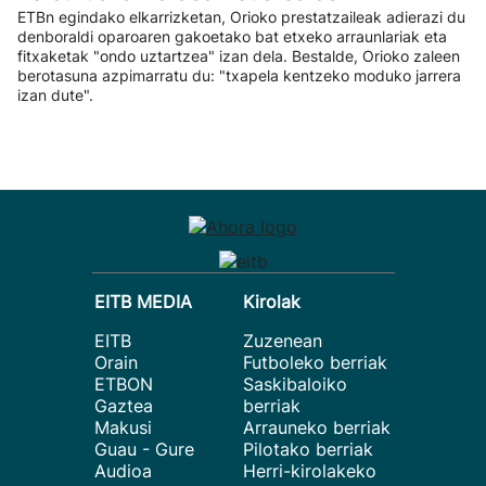
ETBn egindako elkarrizketan, Orioko prestatzaileak adierazi du
denboraldi oparoaren gakoetako bat etxeko arraunlariak eta
fitxaketak "ondo uztartzea" izan dela. Bestalde, Orioko zaleen
berotasuna azpimarratu du: "txapela kentzeko moduko jarrera
izan dute".
EITB MEDIA
Kirolak
EITB
Zuzenean
Orain
Futboleko berriak
ETBON
Saskibaloiko
Gaztea
berriak
Makusi
Arrauneko berriak
Guau - Gure
Pilotako berriak
Audioa
Herri-kirolakeko