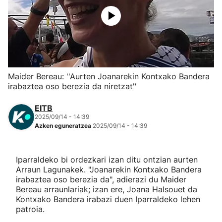
Herri-kirolak
Eskubaloia
Kirolak 360
Maider Bereau: ''Aurten Joanarekin Kontxako Bandera
irabaztea oso berezia da niretzat''
Atletismoa
EITB
2025/09/14 - 14:39
Mendi-lasterketak
Azken eguneratzea
2025/09/14 - 14:39
Kirol gehiago
Iparraldeko bi ordezkari izan ditu ontzian aurten
Arraun Lagunakek. "Joanarekin Kontxako Bandera
"Helmuga"
irabaztea oso berezia da", adierazi du Maider
Bereau arraunlariak; izan ere, Joana Halsouet da
Kontxako Bandera irabazi duen Iparraldeko lehen
patroia.