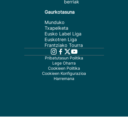
berriak
Gaurkotasuna
Munduko
Txapelketa
Eusko Label Liga
Euskotren Liga
Frantziako Tourra
Pribatutasun Politika
Lege Oharra
Cookieen Politika
Cookieen Konfigurazioa
Harremana