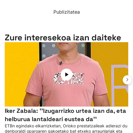
Publizitatea
Zure interesekoa izan daiteke
Iker Zabala: ''Izugarrizko urtea izan da, eta
helburua lantaldeari eustea da''
ETBn egindako elkarrizketan, Orioko prestatzaileak adierazi du
denboraldi oparoaren gakoetako bat etxeko arraunlariak eta