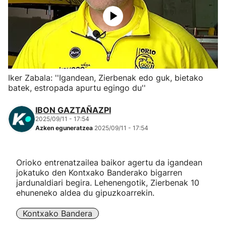
Herri-kirolak
Eskubaloia
Kirolak 360
Iker Zabala: ''Igandean, Zierbenak edo guk, bietako
batek, estropada apurtu egingo du''
Atletismoa
IBON GAZTAÑAZPI
2025/09/11 - 17:54
Mendi-lasterketak
Azken eguneratzea
2025/09/11 - 17:54
Kirol gehiago
Orioko entrenatzailea baikor agertu da igandean
jokatuko den Kontxako Banderako bigarren
"Helmuga"
jardunaldiari begira. Lehenengotik, Zierbenak 10
ehuneneko aldea du gipuzkoarrekin.
Kontxako Bandera