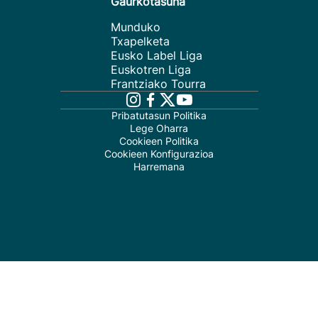
Gaurkotasuna
Munduko
Txapelketa
Eusko Label Liga
Euskotren Liga
Frantziako Tourra
Pribatutasun Politika
Lege Oharra
Cookieen Politika
Cookieen Konfigurazioa
Harremana