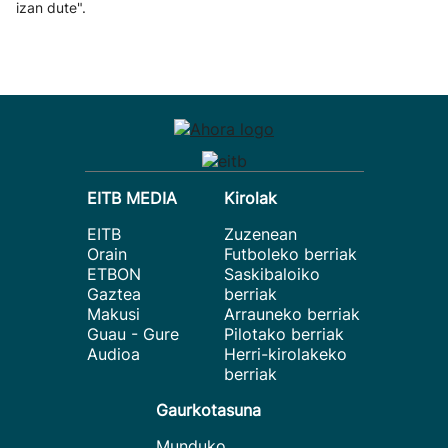
izan dute".
EITB MEDIA
Kirolak
EITB
Zuzenean
Orain
Futboleko berriak
ETBON
Saskibaloiko
Gaztea
berriak
Makusi
Arrauneko berriak
Guau - Gure
Pilotako berriak
Audioa
Herri-kirolakeko
berriak
Gaurkotasuna
Munduko