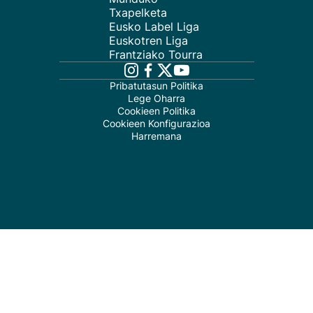
Txapelketa
Eusko Label Liga
Euskotren Liga
Frantziako Tourra
Pribatutasun Politika
Lege Oharra
Cookieen Politika
Cookieen Konfigurazioa
Harremana