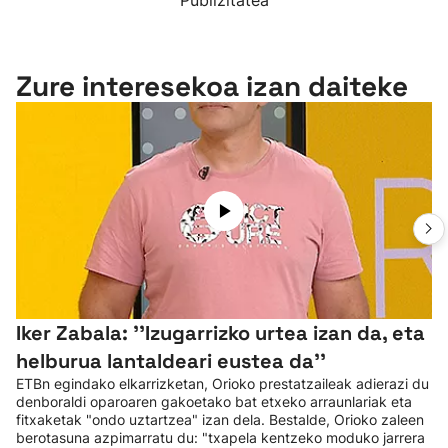
Publizitatea
Zure interesekoa izan daiteke
Iker Zabala: ''Izugarrizko urtea izan da, eta
helburua lantaldeari eustea da''
ETBn egindako elkarrizketan, Orioko prestatzaileak adierazi du
denboraldi oparoaren gakoetako bat etxeko arraunlariak eta
fitxaketak "ondo uztartzea" izan dela. Bestalde, Orioko zaleen
berotasuna azpimarratu du: "txapela kentzeko moduko jarrera