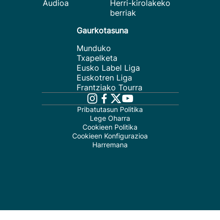
Audioa
Herri-kirolakeko
berriak
Gaurkotasuna
Munduko
Txapelketa
Eusko Label Liga
Euskotren Liga
Frantziako Tourra
Pribatutasun Politika
Lege Oharra
Cookieen Politika
Cookieen Konfigurazioa
Harremana