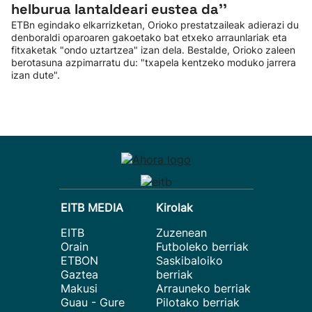
helburua lantaldeari eustea da''
ETBn egindako elkarrizketan, Orioko prestatzaileak adierazi du
denboraldi oparoaren gakoetako bat etxeko arraunlariak eta
fitxaketak "ondo uztartzea" izan dela. Bestalde, Orioko zaleen
berotasuna azpimarratu du: "txapela kentzeko moduko jarrera
izan dute".
EITB MEDIA
Kirolak
EITB
Zuzenean
Orain
Futboleko berriak
ETBON
Saskibaloiko
Gaztea
berriak
Makusi
Arrauneko berriak
Guau - Gure
Pilotako berriak