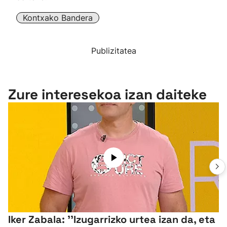
Kontxako Bandera
Publizitatea
Zure interesekoa izan daiteke
Iker Zabala: ''Izugarrizko urtea izan da, eta