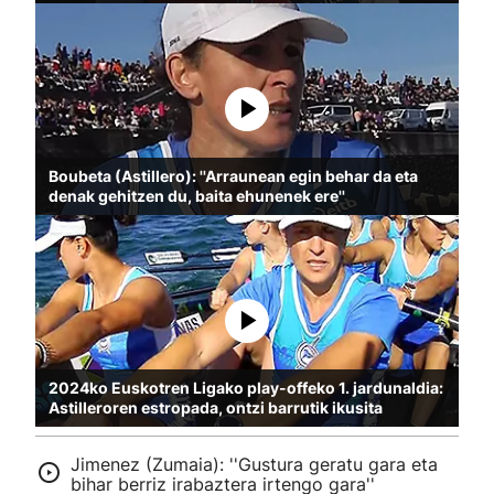
Boubeta (Astillero): ''Arraunean egin behar da eta
denak gehitzen du, baita ehunenek ere''
2024ko Euskotren Ligako play-offeko 1. jardunaldia:
Astilleroren estropada, ontzi barrutik ikusita
Jimenez (Zumaia): ''Gustura geratu gara eta
bihar berriz irabaztera irtengo gara''