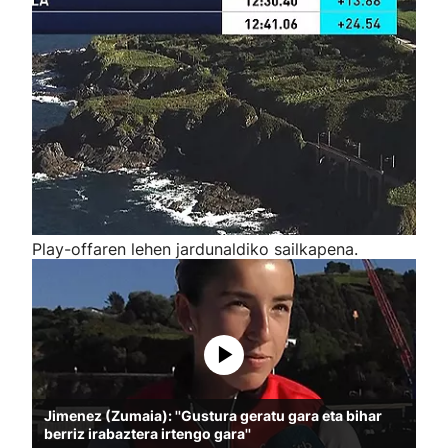
Play-offaren lehen jardunaldiko sailkapena.
Jimenez (Zumaia): ''Gustura geratu gara eta bihar
berriz irabaztera irtengo gara''