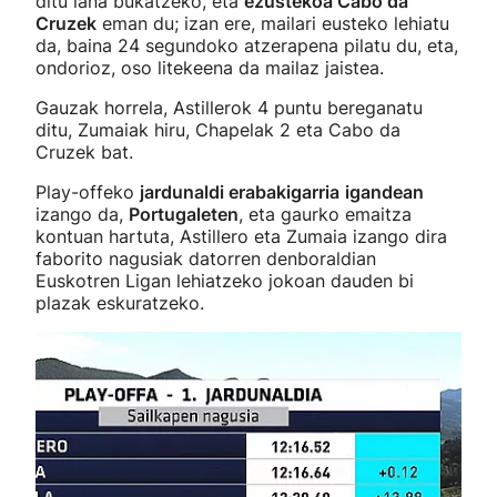
ditu lana bukatzeko, eta
ezustekoa Cabo da
Cruzek
eman du; izan ere, mailari eusteko lehiatu
da, baina 24 segundoko atzerapena pilatu du, eta,
ondorioz, oso litekeena da mailaz jaistea.
Gauzak horrela, Astillerok 4 puntu bereganatu
ditu, Zumaiak hiru, Chapelak 2 eta Cabo da
Cruzek bat.
Play-offeko
jardunaldi erabakigarria
igandean
izango da,
Portugaleten
, eta gaurko emaitza
kontuan hartuta, Astillero eta Zumaia izango dira
faborito nagusiak datorren denboraldian
Euskotren Ligan lehiatzeko jokoan dauden bi
plazak eskuratzeko.