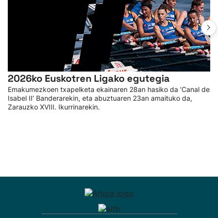
2026ko Euskotren Ligako egutegia
Emakumezkoen txapelketa ekainaren 28an hasiko da ‘Canal de
Isabel II’ Banderarekin, eta abuztuaren 23an amaituko da,
Zarauzko XVIII. Ikurrinarekin.