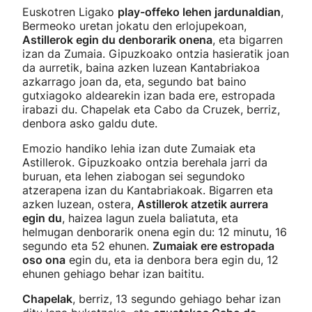
Euskotren Ligako
play-offeko lehen jardunaldian
,
Bermeoko uretan jokatu den erlojupekoan,
Astillerok egin du denborarik onena
, eta bigarren
izan da Zumaia. Gipuzkoako ontzia hasieratik joan
da aurretik, baina azken luzean Kantabriakoa
azkarrago joan da, eta, segundo bat baino
gutxiagoko aldearekin izan bada ere, estropada
irabazi du. Chapelak eta Cabo da Cruzek, berriz,
denbora asko galdu dute.
Emozio handiko lehia izan dute Zumaiak eta
Astillerok. Gipuzkoako ontzia berehala jarri da
buruan, eta lehen ziabogan sei segundoko
atzerapena izan du Kantabriakoak. Bigarren eta
azken luzean, ostera,
Astillerok atzetik aurrera
egin du
, haizea lagun zuela baliatuta, eta
helmugan denborarik onena egin du: 12 minutu, 16
segundo eta 52 ehunen.
Zumaiak ere estropada
oso ona
egin du, eta ia denbora bera egin du, 12
ehunen gehiago behar izan baititu.
Chapelak
, berriz, 13 segundo gehiago behar izan