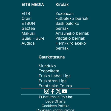
EITB MEDIA
Kirolak
EITB
Zuzenean
Orain
Futboleko berriak
ETBON
Saskibaloiko
Gaztea
berriak
Makusi
Arrauneko berriak
Guau - Gure
Pilotako berriak
Audioa
Herri-kirolakeko
berriak
Gaurkotasuna
Munduko
Txapelketa
Eusko Label Liga
Euskotren Liga
Frantziako Tourra
Pribatutasun Politika
Lege Oharra
Cookieen Politika
Cookieen Konfigurazioa