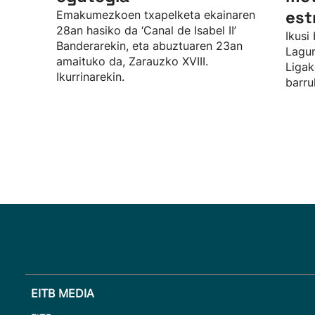
est
Emakumezkoen txapelketa ekainaren
28an hasiko da ‘Canal de Isabel II’
Ikusi
Banderarekin, eta abuztuaren 23an
Lagu
amaituko da, Zarauzko XVIII.
Ligak
Ikurrinarekin.
barru
EITB MEDIA