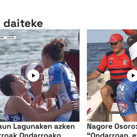
n daiteke
aun Lagunaken azken
Nagore Osoro
roak Ondarroako
“Ondarroan, e