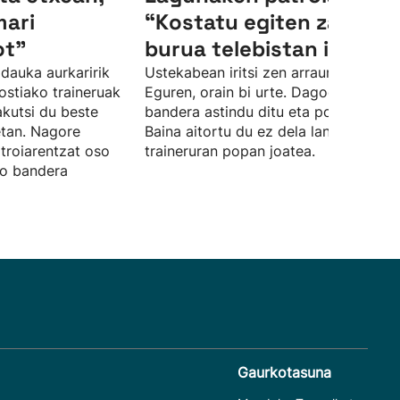
ari
“Kostatu egiten zait nire
ot"
burua telebistan ikuste
dauka aurkaririk
Ustekabean iritsi zen arraunera Amai
ostiako traineruak
Eguren, orain bi urte. Dagoeneko hiru
akutsi du beste
bandera astindu ditu eta pozik da.
tan. Nagore
Baina aitortu du ez dela lantegi erraz
roiarentzat oso
traineruran popan joatea.
ko bandera
Gaurkotasuna