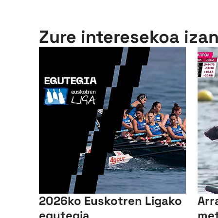
Zure interesekoa iza
2026ko Euskotren Ligako
Arr
egutegia
met