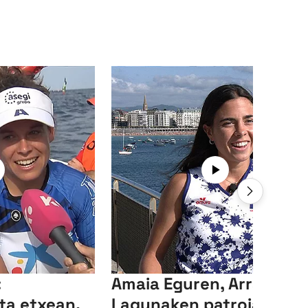
:
Amaia Eguren, Arraun
ta etxean,
Lagunaken patroia: