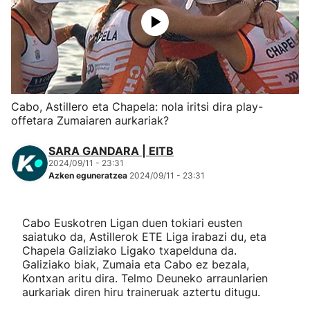
Herri-kirolak
Eskubaloia
Kirolak 360
Cabo, Astillero eta Chapela: nola iritsi dira play-
offetara Zumaiaren aurkariak?
Atletismoa
SARA GANDARA | EITB
2024/09/11 - 23:31
Mendi-lasterketak
Azken eguneratzea
2024/09/11 - 23:31
Kirol gehiago
Cabo Euskotren Ligan duen tokiari eusten
saiatuko da, Astillerok ETE Liga irabazi du, eta
"Helmuga"
Chapela Galiziako Ligako txapelduna da.
Galiziako biak, Zumaia eta Cabo ez bezala,
Kontxan aritu dira. Telmo Deuneko arraunlarien
aurkariak diren hiru traineruak aztertu ditugu.