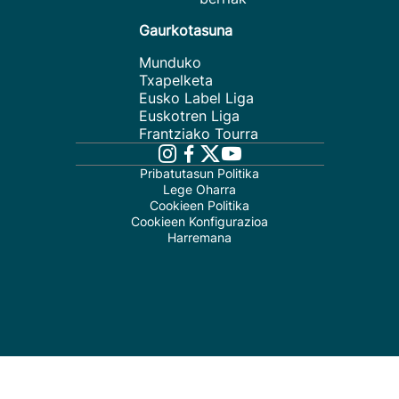
Gaurkotasuna
Munduko
Txapelketa
Eusko Label Liga
Euskotren Liga
Frantziako Tourra
Pribatutasun Politika
Lege Oharra
Cookieen Politika
Cookieen Konfigurazioa
Harremana