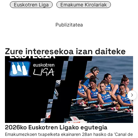
Euskotren Liga
Emakume Kirolariak
Publizitatea
Zure interesekoa izan daiteke
2026ko Euskotren Ligako egutegia
Emakumezkoen txapelketa ekainaren 28an hasiko da ‘Canal de