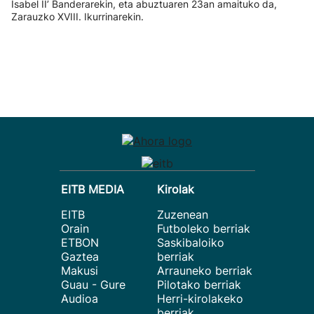
Isabel II’ Banderarekin, eta abuztuaren 23an amaituko da,
Zarauzko XVIII. Ikurrinarekin.
EITB MEDIA
Kirolak
EITB
Zuzenean
Orain
Futboleko berriak
ETBON
Saskibaloiko
Gaztea
berriak
Makusi
Arrauneko berriak
Guau - Gure
Pilotako berriak
Audioa
Herri-kirolakeko
berriak