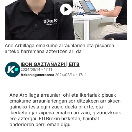
Herri-kirolak
Eskubaloia
Kirolak 360
Ane Arbillaga emakume arraunlarien eta pisuaren
arteko harremana aztertzen ari da
Atletismoa
IBON GAZTAÑAZPI | EITB
2024/08/14 - 17:11
Mendi-lasterketak
Azken eguneratzea
2024/08/14 - 17:11
Kirol gehiago
Ane Arbillaga arraunlari ohi eta ikerlariak pisuak
emakume arraunlariengan sor ditzakeen arriskuen
"Helmuga"
gaineko tesia egin zuen, duela bi urte, eta
ikerketari jarraipena ematen ari zaio, gizonezkoak
ere aztergai. EITBrekin hizketan, hainbat
ondorioren berri eman digu.