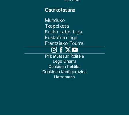
Gaurkotasuna
Munduko
Txapelketa
Eusko Label Liga
Euskotren Liga
Frantziako Tourra
Pribatutasun Politika
Lege Oharra
Cookieen Politika
Cookieen Konfigurazioa
Harremana