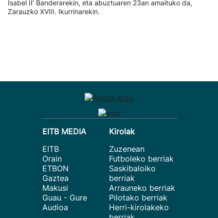
Isabel II’ Banderarekin, eta abuztuaren 23an amaituko da,
Zarauzko XVIII. Ikurrinarekin.
EITB MEDIA
Kirolak
EITB
Zuzenean
Orain
Futboleko berriak
ETBON
Saskibaloiko
Gaztea
berriak
Makusi
Arrauneko berriak
Guau - Gure
Pilotako berriak
Audioa
Herri-kirolakeko
berriak