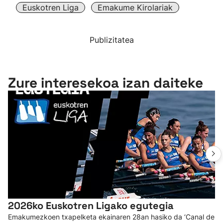
Euskotren Liga
Emakume Kirolariak
Publizitatea
Zure interesekoa izan daiteke
2026ko Euskotren Ligako egutegia
Emakumezkoen txapelketa ekainaren 28an hasiko da ‘Canal de