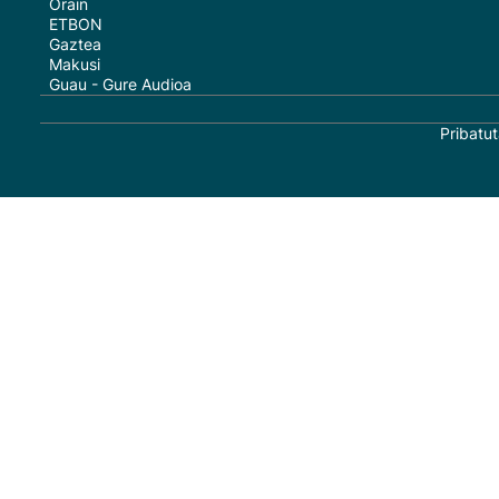
Orain
ETBON
Gaztea
Makusi
Guau - Gure Audioa
Pribatut