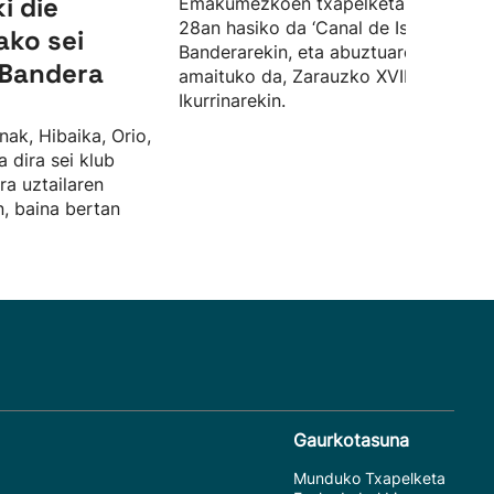
i die
Emakumezkoen txapelketa ekainaren
28an hasiko da ‘Canal de Isabel II’
ako sei
Banderarekin, eta abuztuaren 23an
a Bandera
amaituko da, Zarauzko XVIII.
Ikurrinarekin.
nak, Hibaika, Orio,
 dira sei klub
ra uztailaren
, baina bertan
Gaurkotasuna
Munduko Txapelketa