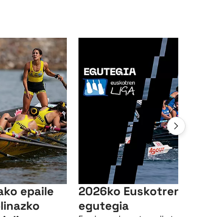
ako epaile
2026ko Euskotren Ligak
linazko
egutegia