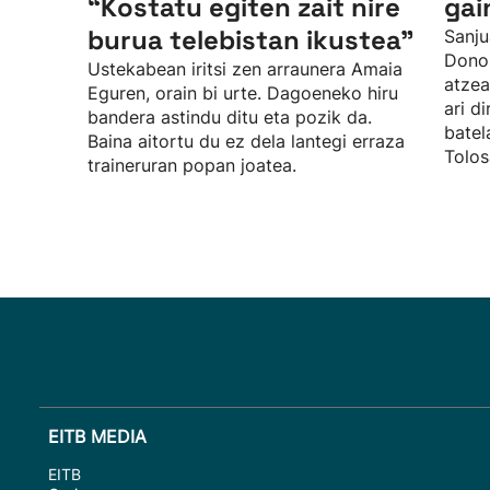
“Kostatu egiten zait nire
gai
burua telebistan ikustea"
Sanju
Donos
Ustekabean iritsi zen arraunera Amaia
atzea
Eguren, orain bi urte. Dagoeneko hiru
ari d
bandera astindu ditu eta pozik da.
batel
Baina aitortu du ez dela lantegi erraza
Tolos
traineruran popan joatea.
EITB MEDIA
EITB