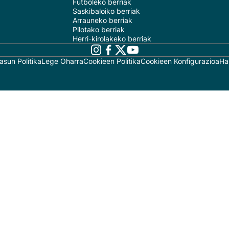
Futboleko berriak
Saskibaloiko berriak
Arrauneko berriak
Pilotako berriak
Herri-kirolakeko berriak
asun Politika
Lege Oharra
Cookieen Politika
Cookieen Konfigurazioa
Ha