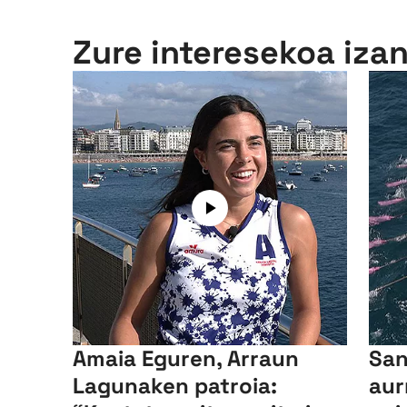
Zure interesekoa iza
Amaia Eguren, Arraun
San
Lagunaken patroia:
aur