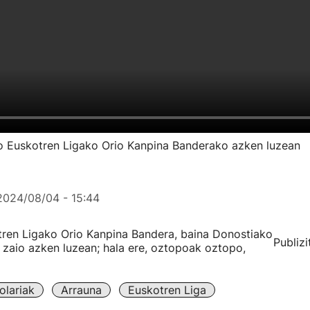
io Euskotren Ligako Orio Kanpina Banderako azken luzean
2024/08/04 - 15:44
tren Ligako Orio Kanpina Bandera, baina Donostiako
Publizi
u zaio azken luzean; hala ere, oztopoak oztopo,
lariak
Arrauna
Euskotren Liga