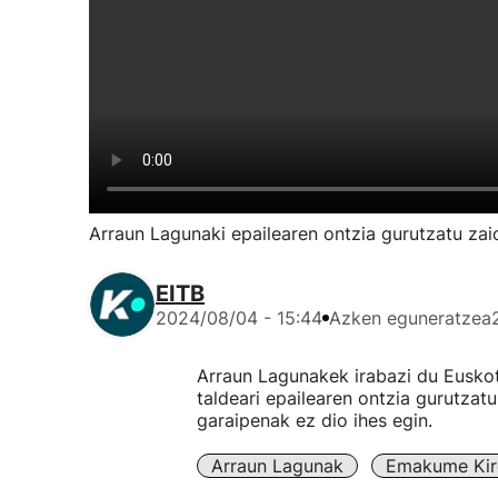
Arraun Lagunaki epailearen ontzia gurutzatu za
EITB
2024/08/04 - 15:44
Azken eguneratzea
Arraun Lagunakek irabazi du Eusko
taldeari epailearen ontzia gurutzat
garaipenak ez dio ihes egin.
Arraun Lagunak
Emakume Kiro