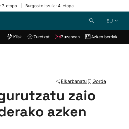
|
: 7. etapa
Burgosko Itzulia: 4. etapa
EU
"Helmuga"
Klisk
Zuretzat
Zuzenean
Azken berriak
Klisk
Zuzenean
o
Zuretzat
Azken berria
Elkarbanatu
Gorde
gurutzatu zaio
nderako azken