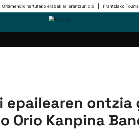
|
 Oriamendik hartutako erabakiari erantzun dio
Frantziako Tourra
i-
Eskubaloia
Kirolak
Atletismoa
Mendi-
Kirol
lak
360
lasterketak
gehiag
Taldeak
olaritza
Lehiaketak
Zuzenean
i-
Kirol-
tzea
bideoak
l Herri
tira
 epailearen ontzia 
ko Orio Kanpina Ba