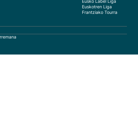
Eusko Label Liga
Euskotren Liga
Frantziako Tourra
rremana