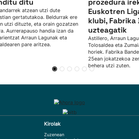
nditu ditu
prozedura irek
Euskotren Lig
andarrek atzean utzi dute
tian gertatutakoa. Beldurrak ere
klubi, Fabrik
n utzi dituzte, eta orain gozatzen
uzteagatik
ira. Aurrerapauso handia izan da
arientzat Arraun Lagunak eta
Astillero, Arraun Lagu
aldearen pare aritzea.
Tolosaldea eta Zumaia
horiek. Fabrika Bande
25ean jokatzekoa zen
behera utzi zuten.
Kirolak
Zuzenean