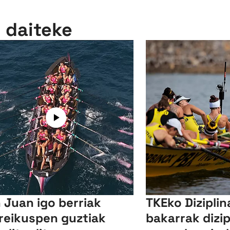
n daiteke
 Juan igo berriak
TKEko Diziplin
reikuspen guztiak
bakarrak dizip