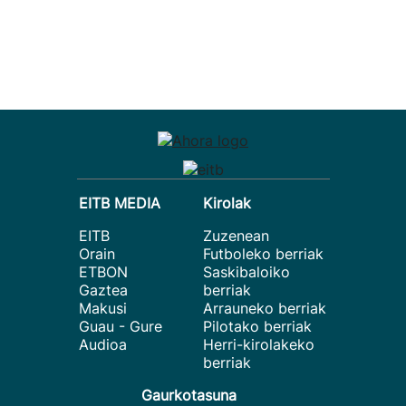
EITB MEDIA
Kirolak
EITB
Zuzenean
Orain
Futboleko berriak
ETBON
Saskibaloiko
Gaztea
berriak
Makusi
Arrauneko berriak
Guau - Gure
Pilotako berriak
Audioa
Herri-kirolakeko
berriak
Gaurkotasuna