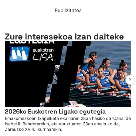
Publizitatea
Zure interesekoa izan daiteke
2026ko Euskotren Ligako egutegia
Emakumezkoen txapelketa ekainaren 28an hasiko da ‘Canal de
Isabel II’ Banderarekin, eta abuztuaren 23an amaituko da,
Zarauzko XVIII. Ikurrinarekin.