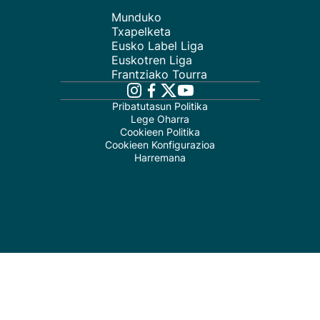
Munduko
Txapelketa
Eusko Label Liga
Euskotren Liga
Frantziako Tourra
Pribatutasun Politika
Lege Oharra
Cookieen Politika
Cookieen Konfigurazioa
Harremana