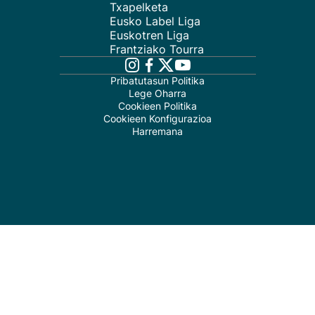
Txapelketa
Eusko Label Liga
Euskotren Liga
Frantziako Tourra
Pribatutasun Politika
Lege Oharra
Cookieen Politika
Cookieen Konfigurazioa
Harremana