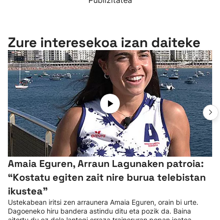
Publizitatea
Zure interesekoa izan daiteke
Amaia Eguren, Arraun Lagunaken patroia:
“Kostatu egiten zait nire burua telebistan
ikustea"
Ustekabean iritsi zen arraunera Amaia Eguren, orain bi urte.
Dagoeneko hiru bandera astindu ditu eta pozik da. Baina
aitortu du ez dela lantegi erraza traineruran popan joatea.