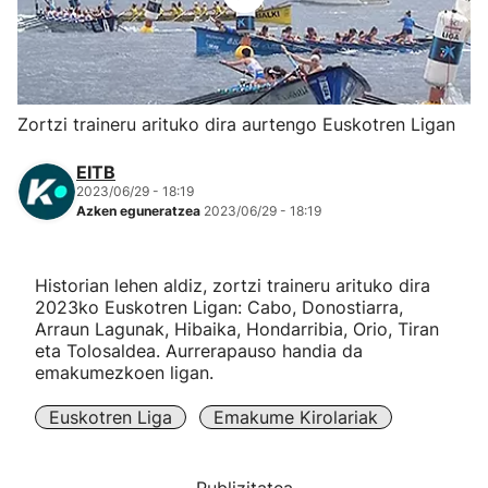
Herri-kirolak
Eskubaloia
Zortzi traineru arituko dira aurtengo Euskotren Ligan
Kirolak 360
EITB
2023/06/29 - 18:19
Azken eguneratzea
2023/06/29 - 18:19
Atletismoa
Mendi-lasterketak
Historian lehen aldiz, zortzi traineru arituko dira
2023ko Euskotren Ligan: Cabo, Donostiarra,
Arraun Lagunak, Hibaika, Hondarribia, Orio, Tiran
Kirol gehiago
eta Tolosaldea. Aurrerapauso handia da
emakumezkoen ligan.
"Helmuga"
Euskotren Liga
Emakume Kirolariak