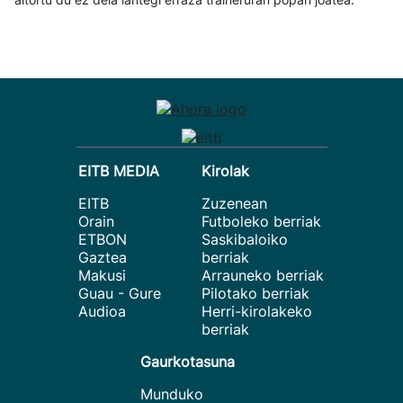
EITB MEDIA
Kirolak
EITB
Zuzenean
Orain
Futboleko berriak
ETBON
Saskibaloiko
Gaztea
berriak
Makusi
Arrauneko berriak
Guau - Gure
Pilotako berriak
Audioa
Herri-kirolakeko
berriak
Gaurkotasuna
Munduko