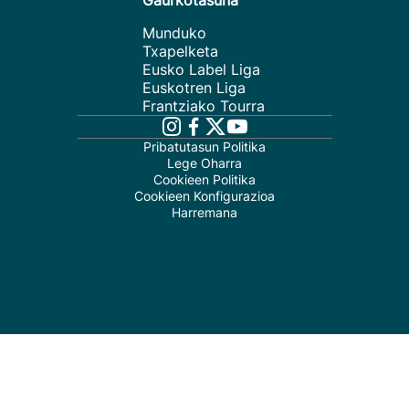
Gaurkotasuna
Munduko
Txapelketa
Eusko Label Liga
Euskotren Liga
Frantziako Tourra
Pribatutasun Politika
Lege Oharra
Cookieen Politika
Cookieen Konfigurazioa
Harremana