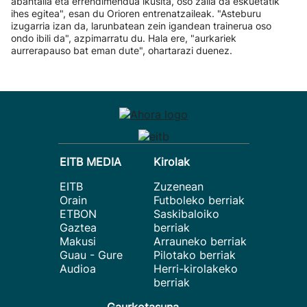
abantaila eta errendimendua ikusita, oso zaila da eskuetatik
ihes egitea", esan du Orioren entrenatzaileak. "Asteburu
izugarria izan da, larunbatean zein igandean trainerua oso
ondo ibili da", azpimarratu du. Hala ere, "aurkariek
aurrerapauso bat eman dute", ohartarazi duenez.
EITB MEDIA
Kirolak
EITB
Zuzenean
Orain
Futboleko berriak
ETBON
Saskibaloiko
Gaztea
berriak
Makusi
Arrauneko berriak
Guau - Gure
Pilotako berriak
Audioa
Herri-kirolakeko
berriak