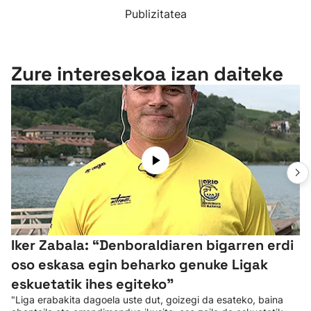
Publizitatea
Zure interesekoa izan daiteke
Iker Zabala: “Denboraldiaren bigarren erdi
oso eskasa egin beharko genuke Ligak
eskuetatik ihes egiteko"
"Liga erabakita dagoela uste dut, goizegi da esateko, baina