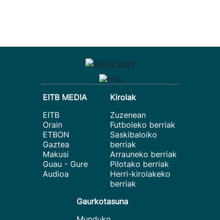
EITB MEDIA
Kirolak
EITB
Zuzenean
Orain
Futboleko berriak
ETBON
Saskibaloiko
Gaztea
berriak
Makusi
Arrauneko berriak
Guau - Gure
Pilotako berriak
Audioa
Herri-kirolakeko
berriak
Gaurkotasuna
Munduko