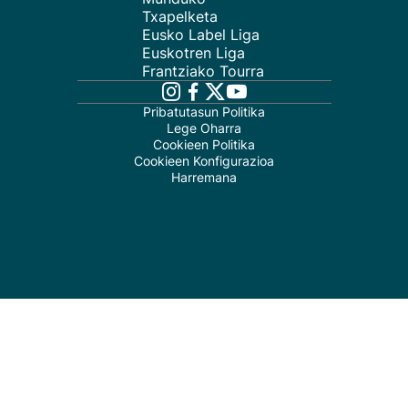
Txapelketa
Eusko Label Liga
Euskotren Liga
Frantziako Tourra
Pribatutasun Politika
Lege Oharra
Cookieen Politika
Cookieen Konfigurazioa
Harremana