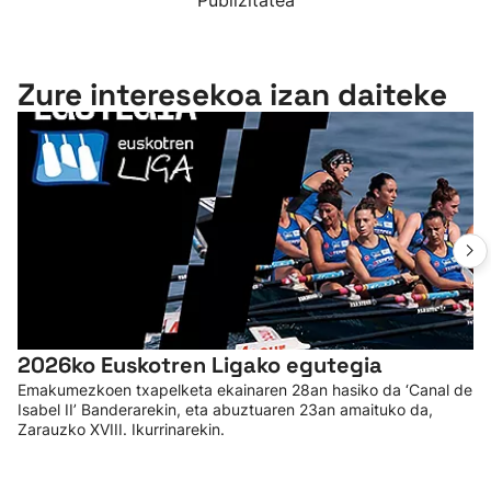
Publizitatea
Zure interesekoa izan daiteke
2026ko Euskotren Ligako egutegia
Emakumezkoen txapelketa ekainaren 28an hasiko da ‘Canal de
Isabel II’ Banderarekin, eta abuztuaren 23an amaituko da,
Zarauzko XVIII. Ikurrinarekin.