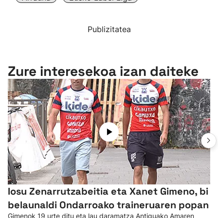
Publizitatea
Zure interesekoa izan daiteke
Iosu Zenarrutzabeitia eta Xanet Gimeno, bi
belaunaldi Ondarroako traineruaren popan
Gimenok 19 urte ditu eta lau daramatza Antiguako Amaren