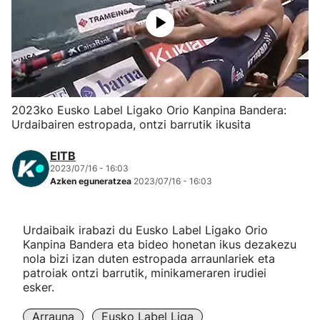
Herri-kirolak
Eskubaloia
Kirolak 360
2023ko Eusko Label Ligako Orio Kanpina Bandera:
Urdaibairen estropada, ontzi barrutik ikusita
Atletismoa
EITB
2023/07/16 - 16:03
Mendi-lasterketak
Azken eguneratzea
2023/07/16 - 16:03
Kirol gehiago
Urdaibaik irabazi du Eusko Label Ligako Orio
Kanpina Bandera eta bideo honetan ikus dezakezu
"Helmuga"
nola bizi izan duten estropada arraunlariek eta
patroiak ontzi barrutik, minikameraren irudiei
esker.
Arrauna
Eusko Label Liga