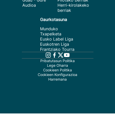
Guau - Gure
Pilotako berriak
Audioa
Herri-kirolakeko
berriak
Gaurkotasuna
Munduko
Txapelketa
Eusko Label Liga
Euskotren Liga
Frantziako Tourra
Pribatutasun Politika
Lege Oharra
Cookieen Politika
Cookieen Konfigurazioa
Harremana