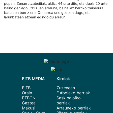
popan. Zenarrutzabeitiak, aldiz, 44 urte ditu, eta duela 20 urte
baino gehiago utzi zuen arrauna, baina iaz herriko trainerura
batu zen berriz ere. Ondarroa une gozoan dago, eta
larunbatean etxean egingo du arraun.
EITB MEDIA
Kirolak
EITB
Zuzenean
Orain
Futboleko berriak
ETBON
Saskibaloiko
Gaztea
berriak
Makusi
Arrauneko berriak