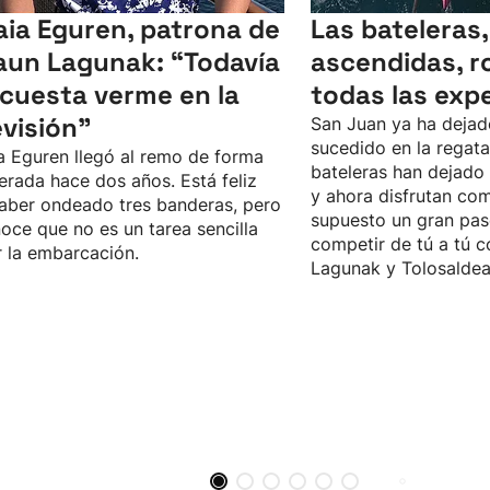
ia Eguren, patrona de
Las bateleras,
aun Lagunak: “Todavía
ascendidas, 
cuesta verme en la
todas las exp
evisión"
San Juan ya ha dejado
sucedido en la regata
 Eguren llegó al remo de forma
bateleras han dejado
erada hace dos años. Está feliz
y ahora disfrutan co
aber ondeado tres banderas, pero
supuesto un gran pas
oce que no es un tarea sencilla
competir de tú a tú c
ir la embarcación.
Lagunak y Tolosaldea