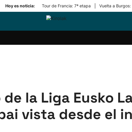
|
Hoy es noticia:
Tour de Francia: 7ª etapa
Vuelta a Burgos:
ri-
Balonmano
Kirolak
Atletismo
Carreras
Más
olak
360
de
deporte
Equipos
montaña
kolaritza
Competiciones
En
ri-
directo
otzea
Vídeos
ol Herri
por
atira
deporte
 de la Liga Eusko L
ai vista desde el in