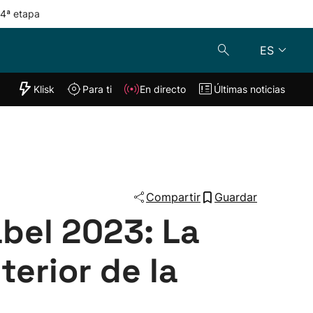
 4ª etapa
ES
"Helmuga"
Klisk
Para ti
En directo
Últimas noticias
Klisk
En directo
s
Para ti
Lo último
Compartir
Guardar
abel 2023: La
terior de la