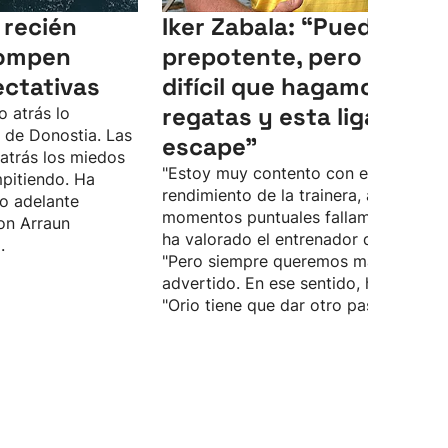
 recién
Iker Zabala: “Puede sona
rompen
prepotente, pero es mu
ectativas
difícil que hagamos mal
regatas y esta liga se n
 atrás lo
 de Donostia. Las
escape"
 atrás los miedos
"Estoy muy contento con el
mpitiendo. Ha
rendimiento de la trainera, aunque en
o adelante
momentos puntuales fallamos todavía
on Arraun
ha valorado el entrenador de Orio.
.
"Pero siempre queremos más", ha
advertido. En ese sentido, ha dicho q
"Orio tiene que dar otro paso más".