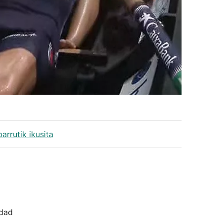
rrutik ikusita
idad