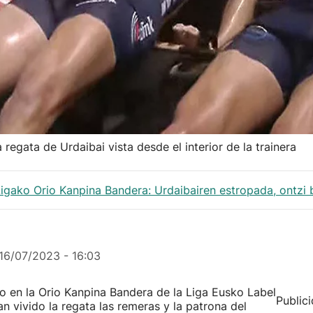
regata de Urdaibai vista desde el interior de la trainera
gako Orio Kanpina Bandera: Urdaibairen estropada, ontzi ba
16/07/2023 - 16:03
to en la Orio Kanpina Bandera de la Liga Eusko Label
Public
 vivido la regata las remeras y la patrona del