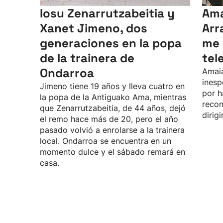
Iosu Zenarrutzabeitia y
Ama
Xanet Jimeno, dos
Arr
generaciones en la popa
me 
de la trainera de
tel
Ondarroa
Amaia
inesp
Jimeno tiene 19 años y lleva cuatro en
por h
la popa de la Antiguako Ama, mientras
recon
que Zenarrutzabeitia, de 44 años, dejó
dirig
el remo hace más de 20, pero el año
pasado volvió a enrolarse a la trainera
local. Ondarroa se encuentra en un
momento dulce y el sábado remará en
casa.