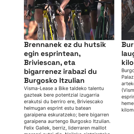
Brennanek ez du hutsik
Bur
egin esprintean,
lau
Briviescan, eta
kil
bigarrenez irabazi du
Burgo
Palaz
Burgosko Itzulian
artek
Visma-Lease a Bike taldeko talentu
(Vism
gazteak bere potentzial izugarria
espri
erakutsi du berriro ere, Briviescako
hemen
helmugan esprint estu batean
kilom
garaipena eskuratzeko; bere bigarren
garaipena aurtengo Burgosko Itzulian.
Felix Gallek, berriz, liderraren maillot