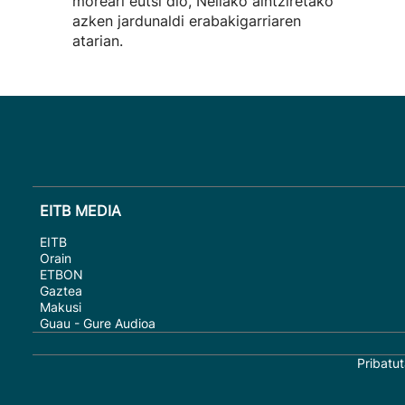
moreari eutsi dio, Neilako aintziretako
azken jardunaldi erabakigarriaren
atarian.
EITB MEDIA
EITB
Orain
ETBON
Gaztea
Makusi
Guau - Gure Audioa
Pribatut