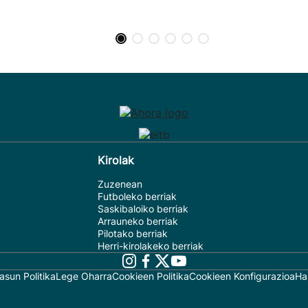
Kirolak
Zuzenean
Futboleko berriak
Saskibaloiko berriak
Arrauneko berriak
Pilotako berriak
Herri-kirolakeko berriak
asun Politika
Lege Oharra
Cookieen Politika
Cookieen Konfigurazioa
Ha