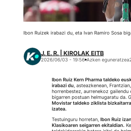
Ibon Ruizek irabazi du, eta Ivan Ramiro Sosa bi
J. E. R. | KIROLAK EITB
2026/06/03 - 19:56
Azken eguneratzea
Ibon Ruiz Kern Pharma taldeko eusk
irabazi du
, asteazkenean, Frantzian
horrenbestez, aurrenekoz gailendu 
bigarren postuan helmugaratu da. 
Movistar taldeko ziklista bizkaitarr
izatea.
Testuinguru horretan,
Ibon Ruiz iz
Klasikoaren seigarren ekitaldian.
Ke