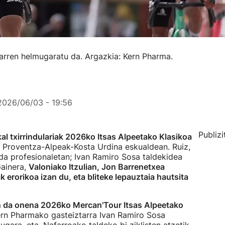
garren helmugaratu da. Argazkia: Kern Pharma.
2026/06/03 - 19:56
Publizi
al txirrindulariak 2026ko Itsas Alpeetako Klasikoa
, Proventza-Alpeak-Kosta Urdina eskualdean. Ruiz,
da profesionaletan; Ivan Ramiro Sosa taldekidea
Gainera,
Valoniako Itzulian, Jon Barrenetxea
ak erorikoa izan du, eta bliteke lepauztaia hautsita
an da onena 2026ko Mercan'Tour Itsas Alpeetako
rn Pharmako gasteiztarra Ivan Ramiro Sosa