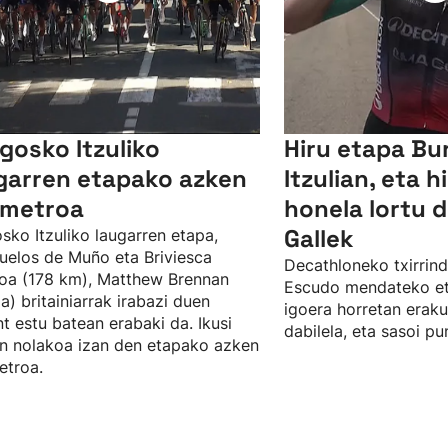
gosko Itzuliko
Hiru etapa Bu
garren etapako azken
Itzulian, eta hi
ometroa
honela lortu d
Gallek
sko Itzuliko laugarren etapa,
uelos de Muño eta Briviesca
Decathloneko txirrindu
oa (178 km), Matthew Brennan
Escudo mendateko et
a) britainiarrak irabazi duen
igoera horretan eraku
nt estu batean erabaki da. Ikusi
dabilela, eta sasoi pu
 nolakoa izan den etapako azken
etroa.