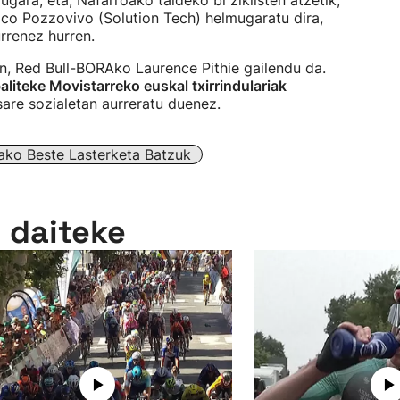
mugara, eta, Nafarroako taldeko bi ziklisten atzetik,
co Pozzovivo (Solution Tech) helmugaratu dira,
rrenez hurren.
an, Red Bull-BORAko Laurence Pithie gailendu da.
aliteke Movistarreko euskal txirrindulariak
 sare sozialetan aurreratu duenez.
zako Beste Lasterketa Batzuk
n daiteke