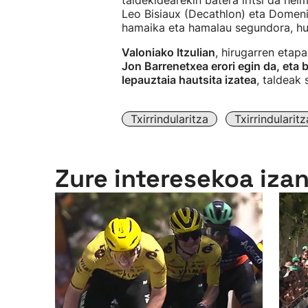
taldekidearekin batera iritsi da hel
Leo Bisiaux (Decathlon) eta Domeni
hamaika eta hamalau segundora, hu
Valoniako Itzulian
, hirugarren etap
Jon Barrenetxea erori egin da, eta b
lepauztaia hautsita izatea
, taldeak
Txirrindularitza
Txirrindularit
Zure interesekoa iza