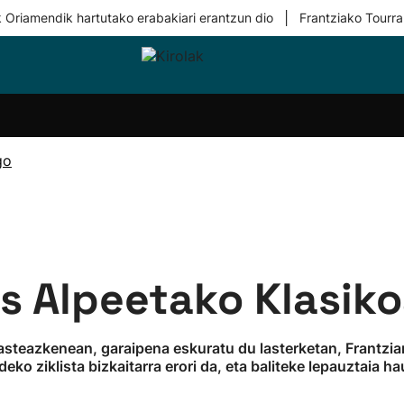
|
 Oriamendik hartutako erabakiari erantzun dio
Frantziako Tourra
i-
Eskubaloia
Kirolak
Atletismoa
Mendi-
Kirol
lak
360
lasterketak
gehiag
Taldeak
olaritza
Lehiaketak
Zuzenean
go
i-
Kirol-
tzea
bideoak
l Herri
tira
as Alpeetako Klasiko
, asteazkenean, garaipena eskuratu du lasterketan, Frantz
ko ziklista bizkaitarra erori da, eta baliteke lepauztaia hau