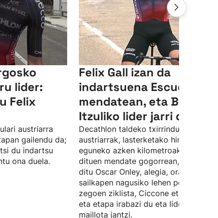
rgosko
Felix Gall izan da
ru lider:
indartsuena Escudo
u Felix
mendatean, eta Burgos
Itzuliko lider jarri da
lari austriarra
Decathlon taldeko txirrindulari
apan gailendu da;
austriarrak, lasterketako hirugarren
tsi du indartsu
eguneko azken kilometroak markatu
ntu ona duela.
dituen mendate gogorrean, atzean ut
ditu Oscar Onley, alegia, orain arte
sailkapen nagusiko lehen postuan
zegoen ziklista, Ciccone eta Pellizzari
eta etapa irabazi du eta liderraren
maillota jantzi.