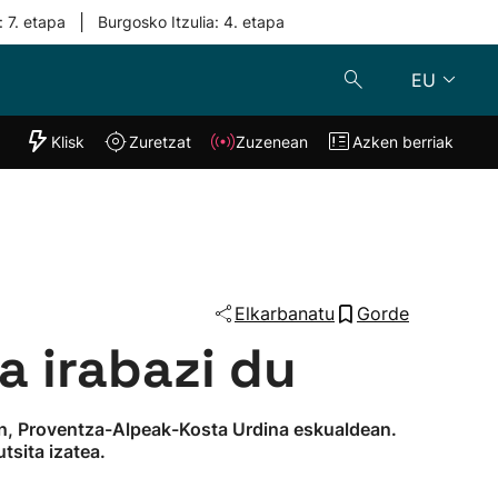
|
: 7. etapa
Burgosko Itzulia: 4. etapa
EU
"Helmuga"
Klisk
Zuretzat
Zuzenean
Azken berriak
Klisk
Zuzenean
o
Zuretzat
Azken berria
Elkarbanatu
Gorde
a irabazi du
ian, Proventza-Alpeak-Kosta Urdina eskualdean.
tsita izatea.