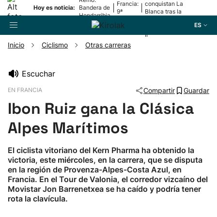
Francia:
conquistan La
|
|
Hoy es noticia:
Bandera de
9ª
Blanca tras la
Hondarribia
etapa
lesión de
ES
Mariezkurrena
II
Inicio
Ciclismo
Otras carreras
Buscador
Escuchar
EN FRANCIA
Compartir
Guardar
Fútbol
Ibon Ruiz gana la Clásica
Pelota
Alpes Marítimos
Remo
El ciclista vitoriano del Kern Pharma ha obtenido la
victoria, este miércoles, en la carrera, que se disputa
en la región de Provenza-Alpes-Costa Azul, en
Baloncesto
Francia. En el Tour de Valonia, el corredor vizcaíno del
Movistar Jon Barrenetxea se ha caído y podría tener
rota la clavícula.
Ciclismo