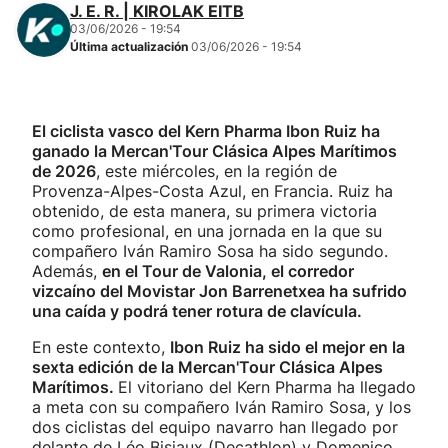
J. E. R. | KIROLAK EITB
03/06/2026 - 19:54
Última actualización
03/06/2026 - 19:54
El ciclista vasco del Kern Pharma Ibon Ruiz ha
ganado la Mercan'Tour Clásica Alpes Marítimos
de 2026
, este miércoles, en la región de
Provenza-Alpes-Costa Azul, en Francia. Ruiz ha
obtenido, de esta manera, su primera victoria
como profesional, en una jornada en la que su
compañero Iván Ramiro Sosa ha sido segundo.
Además,
en el Tour de Valonia, el corredor
vizcaíno del Movistar Jon Barrenetxea ha sufrido
una caída y podrá tener rotura de clavícula.
En este contexto,
Ibon Ruiz ha sido el mejor en la
sexta edición de la Mercan'Tour Clásica Alpes
Marítimos.
El vitoriano del Kern Pharma ha llegado
a meta con su compañero Iván Ramiro Sosa, y los
dos ciclistas del equipo navarro han llegado por
delante de Léo Bisiaux (Decathlon) y Domenico