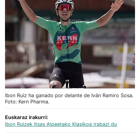
Herri-kirolak
Balonmano
Kirolak 360
Atletismo
Carreras de montaña
Más deportes
Ibon Ruiz ha ganado por delante de Iván Ramiro Sosa.
Foto: Kern Pharma.
"Helmuga"
Euskaraz irakurri:
Ibon Ruizek Itsas Alpeetako Klasikoa irabazi du