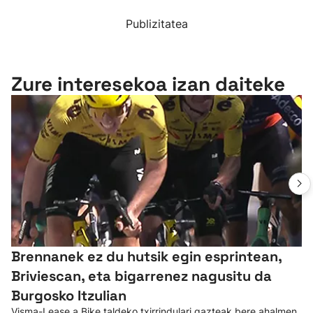
Publizitatea
Zure interesekoa izan daiteke
Brennanek ez du hutsik egin esprintean,
Briviescan, eta bigarrenez nagusitu da
Burgosko Itzulian
Visma-Lease a Bike taldeko txirrindulari gazteak bere ahalmen