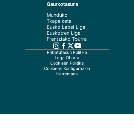
Gaurkotasuna
Munduko
Txapelketa
Eusko Label Liga
Euskotren Liga
Frantziako Tourra
Pribatutasun Politika
Lege Oharra
Cookieen Politika
Cookieen Konfigurazioa
Harremana