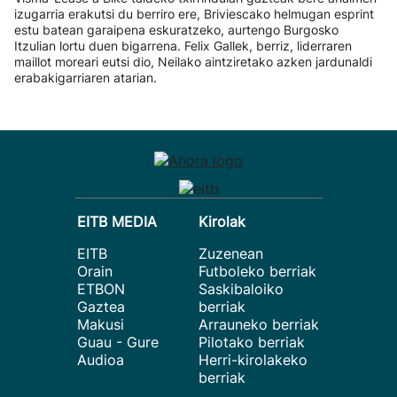
izugarria erakutsi du berriro ere, Briviescako helmugan esprint
estu batean garaipena eskuratzeko, aurtengo Burgosko
Itzulian lortu duen bigarrena. Felix Gallek, berriz, liderraren
maillot moreari eutsi dio, Neilako aintziretako azken jardunaldi
erabakigarriaren atarian.
EITB MEDIA
Kirolak
EITB
Zuzenean
Orain
Futboleko berriak
ETBON
Saskibaloiko
Gaztea
berriak
Makusi
Arrauneko berriak
Guau - Gure
Pilotako berriak
Audioa
Herri-kirolakeko
berriak