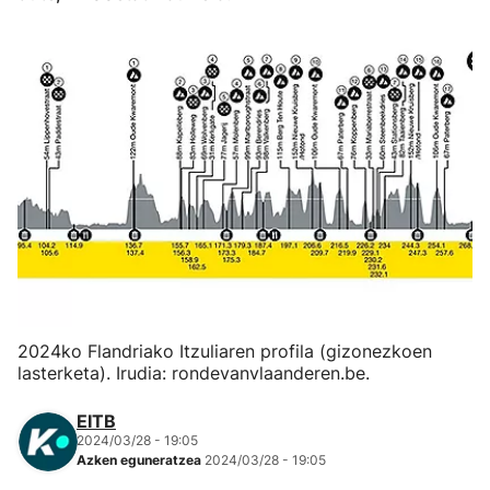
Herri-kirolak
Eskubaloia
Kirolak 360
Atletismoa
Mendi-lasterketak
Kirol gehiago
2024ko Flandriako Itzuliaren profila (gizonezkoen
lasterketa). Irudia: rondevanvlaanderen.be.
"Helmuga"
EITB
2024/03/28 - 19:05
Azken eguneratzea
2024/03/28 - 19:05