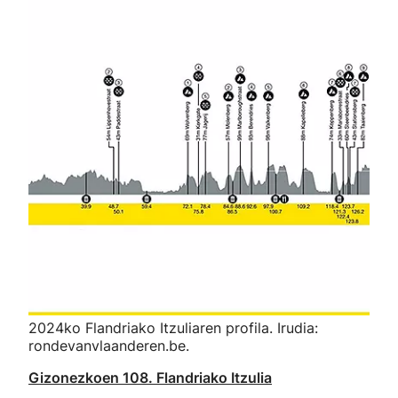
2024ko Flandriako Itzuliaren profila. Irudia:
rondevanvlaanderen.be.
Gizonezkoen 108. Flandriako Itzulia