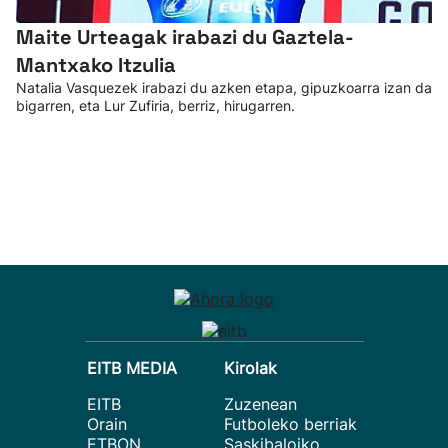
Maite Urteagak irabazi du Gaztela-
Mantxako Itzulia
Natalia Vasquezek irabazi du azken etapa, gipuzkoarra izan da
bigarren, eta Lur Zufiria, berriz, hirugarren.
EITB MEDIA
Kirolak
EITB
Zuzenean
Orain
Futboleko berriak
ETBON
Saskibaloiko