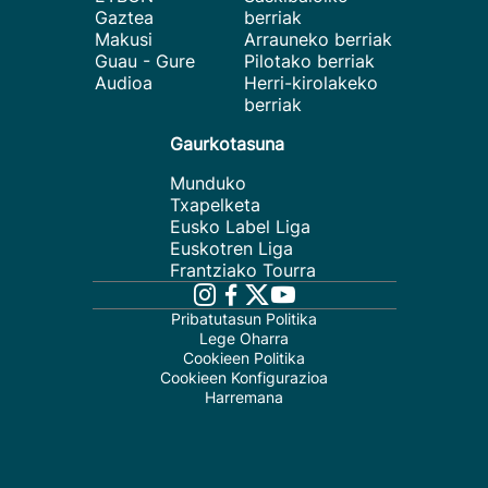
Gaztea
berriak
Makusi
Arrauneko berriak
Guau - Gure
Pilotako berriak
Audioa
Herri-kirolakeko
berriak
Gaurkotasuna
Munduko
Txapelketa
Eusko Label Liga
Euskotren Liga
Frantziako Tourra
Pribatutasun Politika
Lege Oharra
Cookieen Politika
Cookieen Konfigurazioa
Harremana