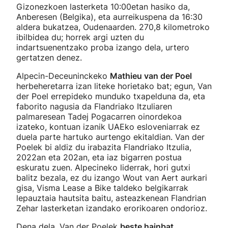
Gizonezkoen lasterketa 10:00etan hasiko da,
Anberesen (Belgika), eta aurreikuspena da 16:30
aldera bukatzea, Oudenaarden. 270,8 kilometroko
ibilbidea du; horrek argi uzten du
indartsuenentzako proba izango dela, urtero
gertatzen denez.
Alpecin-Deceuninckeko
Mathieu van der Poel
herbeheretarra izan liteke horietako bat; egun, Van
der Poel errepideko munduko txapelduna da, eta
faborito nagusia da Flandriako Itzuliaren
palmaresean Tadej Pogacarren oinordekoa
izateko, kontuan izanik UAEko esloveniarrak ez
duela parte hartuko aurtengo ekitaldian. Van der
Poelek bi aldiz du irabazita Flandriako Itzulia,
2022an eta 202an, eta iaz bigarren postua
eskuratu zuen. Alpecineko liderrak, hori gutxi
balitz bezala, ez du izango Wout van Aert aurkari
gisa, Visma Lease a Bike taldeko belgikarrak
lepauztaia hautsita baitu, asteazkenean Flandrian
Zehar lasterketan izandako erorikoaren ondorioz.
Dena dela, Van der Poelek
beste hainbat