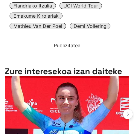
Flandriako Itzulia
UCI World Tour
Emakume Kirolariak
Mathieu Van Der Poel
Demi Vollering
Publizitatea
Zure interesekoa izan daiteke