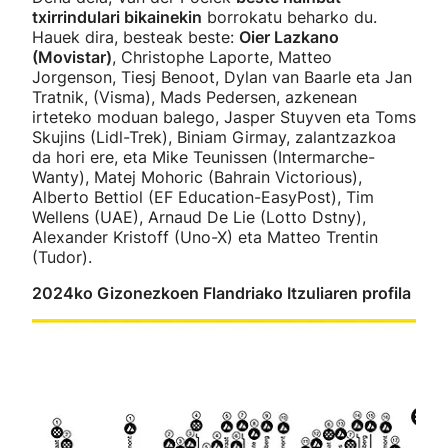
txirrindulari bikainekin
borrokatu beharko du.
Hauek dira, besteak beste:
Oier Lazkano
(Movistar)
, Christophe Laporte, Matteo
Jorgenson, Tiesj Benoot, Dylan van Baarle eta Jan
Tratnik, (Visma), Mads Pedersen, azkenean
irteteko moduan balego, Jasper Stuyven eta Toms
Skujins (Lidl-Trek), Biniam Girmay, zalantzazkoa
da hori ere, eta Mike Teunissen (Intermarche-
Wanty), Matej Mohoric (Bahrain Victorious),
Alberto Bettiol (EF Education-EasyPost), Tim
Wellens (UAE), Arnaud De Lie (Lotto Dstny),
Alexander Kristoff (Uno-X) eta Matteo Trentin
(Tudor).
2024ko Gizonezkoen Flandriako Itzuliaren profila