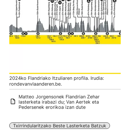
2024ko Flandriako Itzuliaren profila. Irudia:
rondevanvlaanderen.be.
Matteo Jorgensonek Flandrian Zehar
lasterketa irabazi du; Van Aertek eta
Pedersenek erorikoa izan dute
Txirrindularitzako Beste Lasterketa Batzuk