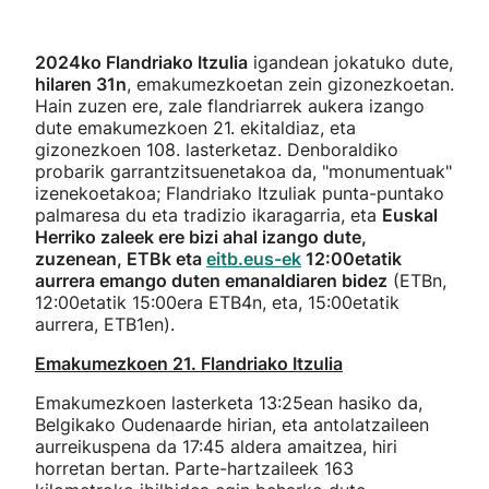
2024ko Flandriako Itzulia
igandean jokatuko dute,
hilaren 31n
, emakumezkoetan zein gizonezkoetan.
Hain zuzen ere, zale flandriarrek aukera izango
dute emakumezkoen 21. ekitaldiaz, eta
gizonezkoen 108. lasterketaz. Denboraldiko
probarik garrantzitsuenetakoa da, "monumentuak"
izenekoetakoa; Flandriako Itzuliak punta-puntako
palmaresa du eta tradizio ikaragarria, eta
Euskal
Herriko zaleek ere bizi ahal izango dute,
zuzenean, ETBk eta
eitb.eus-ek
12:00etatik
aurrera emango duten emanaldiaren bidez
(ETBn,
12:00etatik 15:00era ETB4n, eta, 15:00etatik
aurrera, ETB1en).
Emakumezkoen 21. Flandriako Itzulia
Emakumezkoen lasterketa 13:25ean hasiko da,
Belgikako Oudenaarde hirian, eta antolatzaileen
aurreikuspena da 17:45 aldera amaitzea, hiri
horretan bertan. Parte-hartzaileek 163