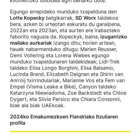
kilometroko ibilbidea egin beharko dute.
Egungo errepideko munduko txapelduna den
Lotte Kopecky
belgikarrak,
SD Worx
taldekoa
bera, azken bi urteotan eskuratu du garaipena,
2022an eta 2023an, eta aurten ere irabazteko
faborito nagusia da. Kopeckyk, baina,
izugarrizko
mailako aurkariak
izango ditu; horien artean,
hauek nabarmenduko ditugu: Marlen Reusser,
Demi Vollering eta Lorena Wiebes egungo
munduko txapeldunaren taldekideak; Lidl-Trek
taldeko Elisa Longo Borghini, Elisa Balsamo,
Lucinda Brand, Elizabeth Deignan eta Shirin van
Anrroij txirrindulariak, Marianne Vos eta Fem van
Empel (Visma Leake a Bike), Canyon taldeko
Katarzyna Niewiadoma, Zoe Backstedt eta Chloe
Dygert, eta Silvia Persico eta Chiara Consonni,
biak ala biak UAEkoak.
2024ko Emakumezkoen Flandriako Itzuliaren
profila