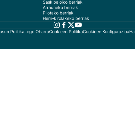
Saskibaloiko berriak
Arrauneko berriak
Pilotako berriak
Herri-kirolakeko berriak
asun Politika
Lege Oharra
Cookieen Politika
Cookieen Konfigurazioa
Ha