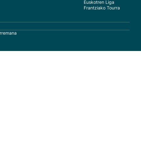
Euskotren Liga
Frantziako Tourra
rremana