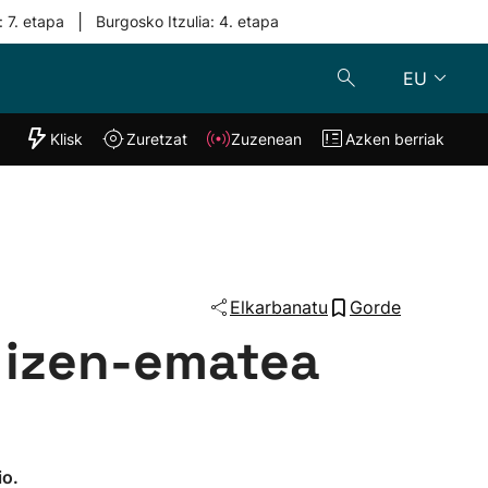
|
: 7. etapa
Burgosko Itzulia: 4. etapa
EU
"Helmuga"
Klisk
Zuretzat
Zuzenean
Azken berriak
Klisk
Zuzenean
o
Zuretzat
Azken berria
Elkarbanatu
Gorde
 izen-ematea
io.