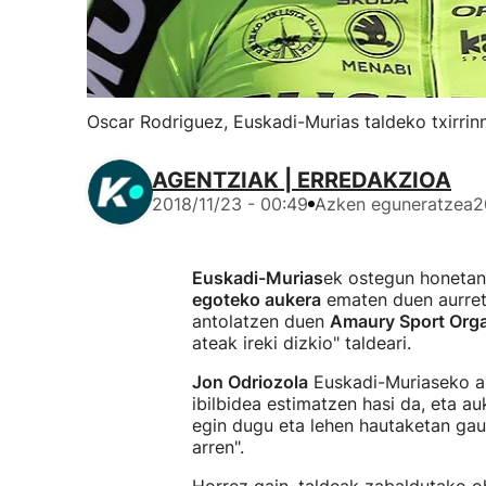
Oscar Rodriguez, Euskadi-Murias taldeko txirrinn
AGENTZIAK | ERREDAKZIOA
2018/11/23 - 00:49
Azken eguneratzea
2
Euskadi-Murias
ek ostegun honetan
egoteko aukera
ematen duen aurreti
antolatzen duen
Amaury Sport Orga
ateak ireki dizkio" taldeari.
Jon Odriozola
Euskadi-Muriaseko ar
ibilbidea estimatzen hasi da, eta 
egin dugu eta lehen hautaketan gaud
arren".