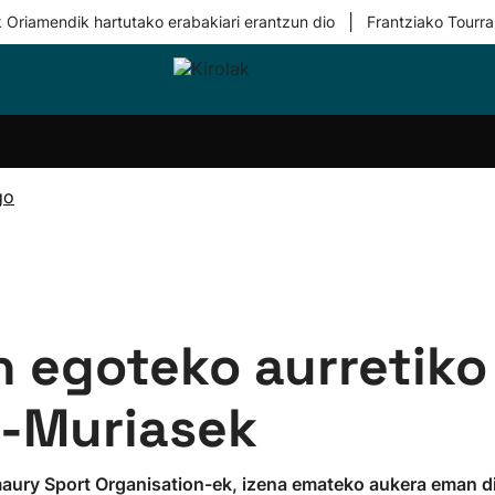
|
 Oriamendik hartutako erabakiari erantzun dio
Frantziako Tourra
i-
Eskubaloia
Kirolak
Atletismoa
Mendi-
Kirol
lak
360
lasterketak
gehiag
Taldeak
olaritza
Lehiaketak
Zuzenean
go
i-
Kirol-
tzea
bideoak
l Herri
tira
n egoteko aurretiko
i-Muriasek
maury Sport Organisation-ek, izena emateko aukera eman d