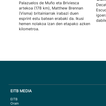
Palazuelos de Muño eta Briviesca
Decat
artekoa (178 km), Matthew Brennan
Escud
(Visma) britainiarrak irabazi duen
igoer
esprint estu batean erabaki da. Ikusi
dabil
hemen nolakoa izan den etapako azken
kilometroa.
EITB MEDIA
EITB
Orain