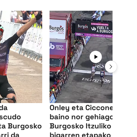
 da
Onley eta Ciccone, nor
Escudo
baino nor gehiago
ta Burgosko
Burgosko Itzuliko
arri da
bigarren etapako