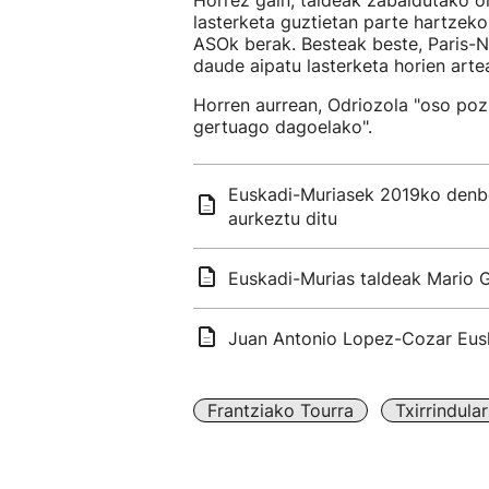
Horrez gain, taldeak zabaldutako o
lasterketa guztietan parte hartzek
ASOk berak. Besteak beste, Paris-N
daude aipatu lasterketa horien arte
Horren aurrean, Odriozola "oso pozi
gertuago dagoelako".
Euskadi-Muriasek 2019ko denbor
aurkeztu ditu
Euskadi-Murias taldeak Mario G
Juan Antonio Lopez-Cozar Eusk
Frantziako Tourra
Txirrindula