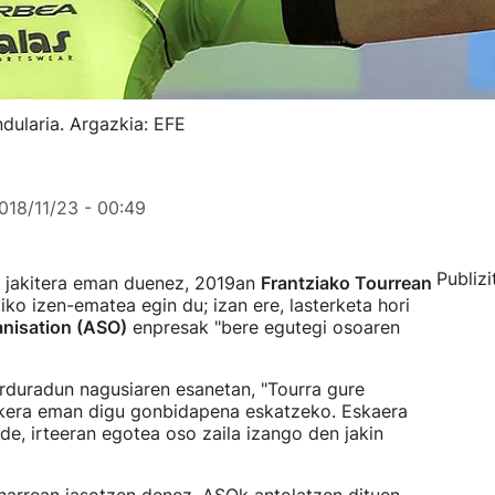
dularia. Argazkia: EFE
018/11/23 - 00:49
Publizi
 jakitera eman duenez, 2019an
Frantziako Tourrean
ko izen-ematea egin du; izan ere, lasterketa hori
nisation (ASO)
enpresak "bere egutegi osoaren
duradun nagusiaren esanetan, "Tourra gure
aukera eman digu gonbidapena eskatzeko. Eskaera
e, irteeran egotea oso zaila izango den jakin