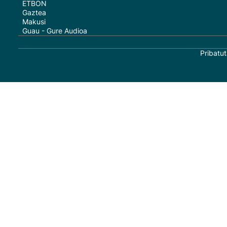
ETBON
Gaztea
Makusi
Guau - Gure Audioa
Pribatut