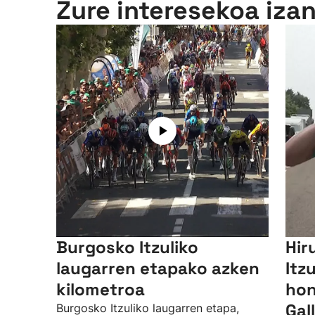
Zure interesekoa iza
Burgosko Itzuliko
Hir
laugarren etapako azken
Itzu
kilometroa
hon
Gal
Burgosko Itzuliko laugarren etapa,