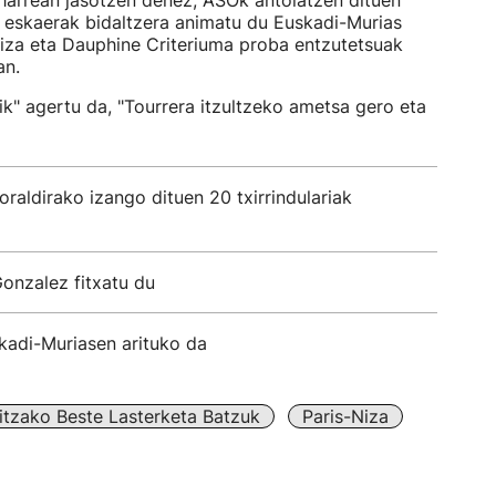
harrean jasotzen denez, ASOk antolatzen dituen
o eskaerak bidaltzera animatu du Euskadi-Murias
iza eta Dauphine Criteriuma proba entzutetsuak
an.
k" agertu da, "Tourrera itzultzeko ametsa gero eta
aldirako izango dituen 20 txirrindulariak
onzalez fitxatu du
adi-Muriasen arituko da
ritzako Beste Lasterketa Batzuk
Paris-Niza