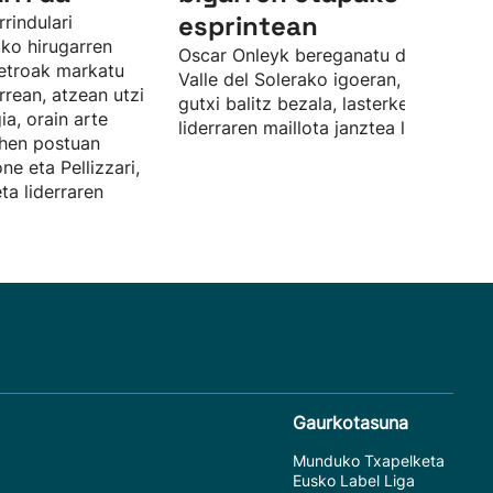
esprintean
rindulari
ako hirugarren
Oscar Onleyk bereganatu du garaipe
etroak markatu
Valle del Solerako igoeran, eta, hori
rean, atzean utzi
gutxi balitz bezala, lasterketako
ia, orain arte
liderraren maillota janztea lortu du.
ehen postuan
ne eta Pellizzari,
ta liderraren
Gaurkotasuna
Munduko Txapelketa
Eusko Label Liga