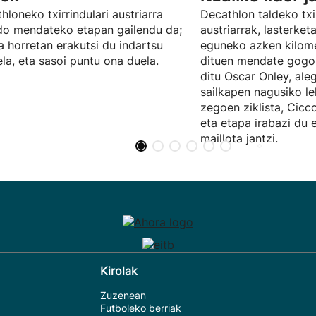
hloneko txirrindulari austriarra
Decathlon taldeko txir
o mendateko etapan gailendu da;
austriarrak, lasterket
a horretan erakutsi du indartsu
eguneko azken kilom
ela, eta sasoi puntu ona duela.
dituen mendate gogor
ditu Oscar Onley, aleg
sailkapen nagusiko l
zegoen ziklista, Cicco
eta etapa irabazi du e
maillota jantzi.
Kirolak
Zuzenean
Futboleko berriak