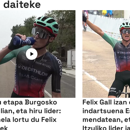
n daiteke
u etapa Burgosko
Felix Gall izan
lian, eta hiru lider:
indartsuena 
ela lortu du Felix
mendatean, e
lek
Itzuliko lider j