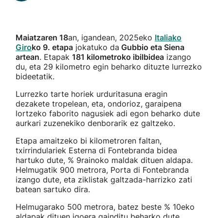
Maiatzaren 18
an, igandean, 2025eko
Italiako
Giro
ko 9. etapa
jokatuko da
Gubbio eta Siena
artean
. Etapak
181 kilometroko ibilbidea
izango
du, eta 29 kilometro egin beharko dituzte lurrezko
bideetatik.
Lurrezko tarte horiek urduritasuna eragin
dezakete tropelean, eta, ondorioz, garaipena
lortzeko faborito nagusiek adi egon beharko dute
aurkari zuzenekiko denborarik ez galtzeko.
Etapa amaitzeko bi kilometroren faltan,
txirrindulariek Esterna di Fontebranda bidea
hartuko dute, % 9rainoko maldak dituen aldapa.
Helmugatik 900 metrora, Porta di Fontebranda
izango dute, eta ziklistak galtzada-harrizko zati
batean sartuko dira.
Helmugarako 500 metrora, batez beste % 10eko
aldapak dituen igoera gainditu beharko dute,