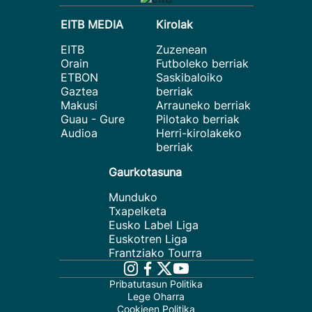
EITB MEDIA
Kirolak
EITB
Zuzenean
Orain
Futboleko berriak
ETBON
Saskibaloiko
Gaztea
berriak
Makusi
Arrauneko berriak
Guau - Gure
Pilotako berriak
Audioa
Herri-kirolakeko
berriak
Gaurkotasuna
Munduko
Txapelketa
Eusko Label Liga
Euskotren Liga
Frantziako Tourra
Pribatutasun Politika
Lege Oharra
Cookieen Politika