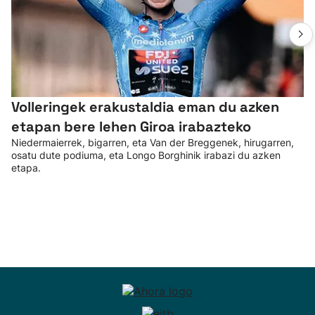
Volleringek erakustaldia eman du azken
etapan bere lehen Giroa irabazteko
Niedermaierrek, bigarren, eta Van der Breggenek, hirugarren,
osatu dute podiuma, eta Longo Borghinik irabazi du azken
etapa.