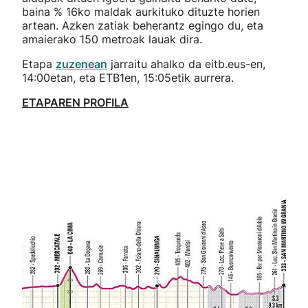
baina % 16ko maldak aurkituko dituzte horien
artean. Azken zatiak beherantz egingo du, eta
amaierako 150 metroak lauak dira.
Etapa
zuzenean
jarraitu ahalko da eitb.eus-en,
14:00etan, eta ETB1en, 15:05etik aurrera.
ETAPAREN PROFILA