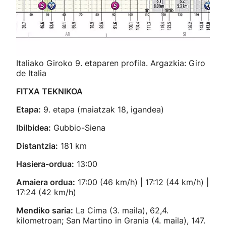
Italiako Giroko 9. etaparen profila. Argazkia: Giro
de Italia
FITXA TEKNIKOA
Etapa:
9. etapa (maiatzak 18, igandea)
Ibilbidea:
Gubbio-Siena
Distantzia:
181 km
Hasiera-ordua:
13:00
Amaiera ordua:
17:00 (46 km/h) | 17:12 (44 km/h) |
17:24 (42 km/h)
Mendiko saria:
La Cima (3. maila), 62,4.
kilometroan; San Martino in Grania (4. maila), 147.