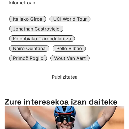
kilometroan.
Italiako Giroa
UCI World Tour
Jonathan Castroviejo
Kolonbiako Txirrindularitza
Nairo Quintana
Pello Bilbao
Primož Roglic
Wout Van Aert
Publizitatea
Zure interesekoa izan daiteke