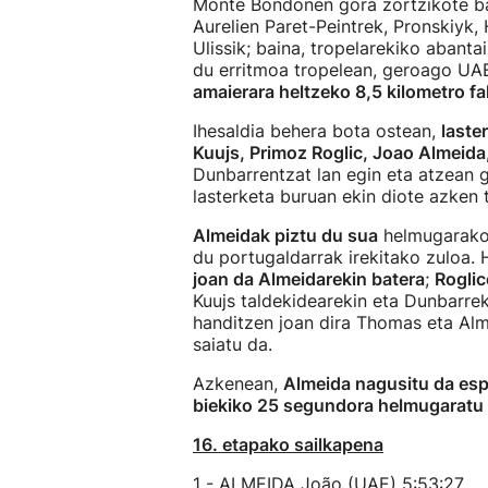
Monte Bondonen gora zortzikote bat
Aurelien Paret-Peintrek, Pronskiyk,
Ulissik; baina, tropelarekiko abanta
du erritmoa tropelean, geroago UA
amaierara heltzeko 8,5 kilometro fa
Ihesaldia behera bota ostean,
laste
Kuujs, Primoz Roglic, Joao Almeida
Dunbarrentzat lan egin eta atzean g
lasterketa buruan ekin diote azken 
Almeidak piztu du sua
helmugarako 6
du portugaldarrak irekitako zuloa. H
joan da Almeidarekin batera
;
Roglic
Kuujs taldekidearekin eta Dunbarrek
handitzen joan dira Thomas eta Alm
saiatu da.
Azkenean,
Almeida nagusitu da esp
biekiko 25 segundora helmugaratu 
16. etapako sailkapena
1 - ALMEIDA João (UAE) 5:53:27