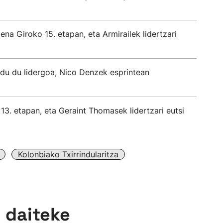
na Giroko 15. etapan, eta Armirailek lidertzari
du du lidergoa, Nico Denzek esprintean
13. etapan, eta Geraint Thomasek lidertzari eutsi
Kolonbiako Txirrindularitza
n daiteke