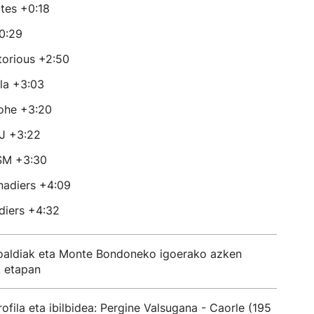
tes +0:18
0:29
torious +2:50
la +3:03
ohe +3:20
J +3:22
SM +3:30
adiers +4:09
diers +4:32
oaldiak eta Monte Bondoneko igoerako azken
. etapan
rofila eta ibilbidea: Pergine Valsugana - Caorle (195