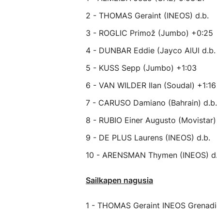
2 - THOMAS Geraint (INEOS) d.b.
3 - ROGLIC Primož (Jumbo) +0:25
4 - DUNBAR Eddie (Jayco AlUl d.b.
5 - KUSS Sepp (Jumbo) +1:03
6 - VAN WILDER Ilan (Soudal) +1:16
7 - CARUSO Damiano (Bahrain) d.b.
8 - RUBIO Einer Augusto (Movistar)
9 - DE PLUS Laurens (INEOS) d.b.
10 - ARENSMAN Thymen (INEOS) d.
Sailkapen nagusia
1 - THOMAS Geraint INEOS Grenadi