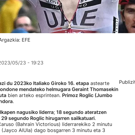
Argazkia: EFE
2023/05/23 - 19:23
Publizi
zi du 2023ko Italiako Giroko 16. etapa
astearte
ondone mendateko helmugara Geraint Thomasekin
uta
bien arteko esprintean.
Primoz Roglic (Jumbo
undora
.
lkapen nagusiko liderra
;
18 segundo ateratzen
a
29 segundo Roglic hirugarren sailkatuari
.
uso (Bahrain Victorious) liderrarekiko 2 minutu
 (Jayco AlUla) dago bosgarren 3 minutu eta 3