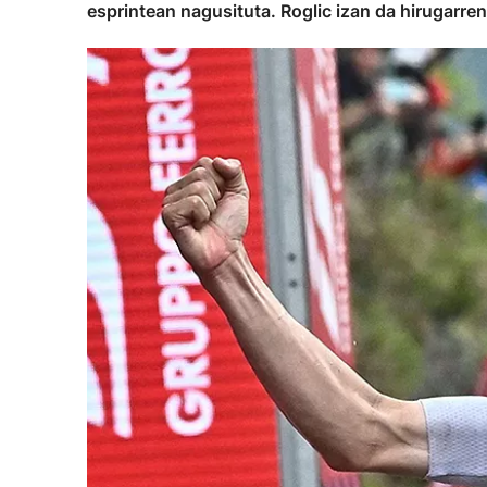
esprintean nagusituta. Roglic izan da hirugarre