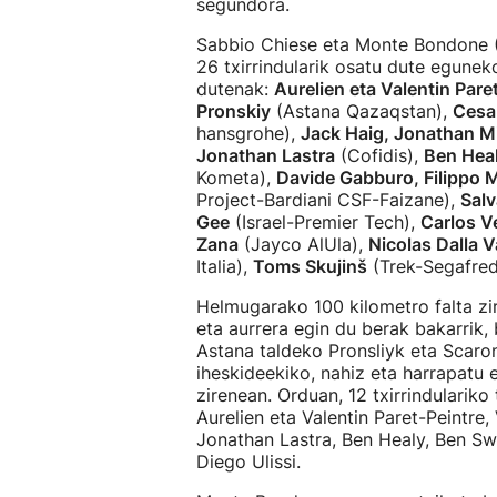
segundora.
Sabbio Chiese eta Monte Bondone (
26 txirrindularik osatu dute eguneko
dutenak:
Aurelien eta Valentin Pare
Pronskiy
(Astana Qazaqstan),
Cesar
hansgrohe),
Jack Haig, Jonathan M
Jonathan Lastra
(Cofidis),
Ben Hea
Kometa),
Davide Gabburo, Filippo M
Project-Bardiani CSF-Faizane),
Salv
Gee
(Israel-Premier Tech),
Carlos 
Zana
(Jayco AlUla),
Nicolas Dalla Va
Italia),
Toms Skujinš
(Trek-Segafre
Helmugarako 100 kilometro falta zir
eta aurrera egin du berak bakarrik,
Astana taldeko Pronsliyk eta Scaroni
iheskideekiko, nahiz eta harrapatu 
zirenean. Orduan, 12 txirrindulariko
Aurelien eta Valentin Paret-Peintre,
Jonathan Lastra, Ben Healy, Ben Swi
Diego Ulissi.