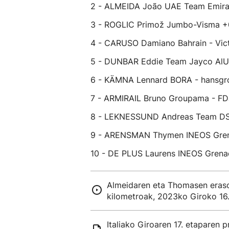
2 - ALMEIDA João UAE Team Emira
3 - ROGLIC Primož Jumbo-Visma +
4 - CARUSO Damiano Bahrain - Vic
5 - DUNBAR Eddie Team Jayco AlU
6 - KÄMNA Lennard BORA - hansgr
7 - ARMIRAIL Bruno Groupama - FD
8 - LEKNESSUND Andreas Team D
9 - ARENSMAN Thymen INEOS Gren
10 - DE PLUS Laurens INEOS Grena
Almeidaren eta Thomasen eras
kilometroak, 2023ko Giroko 16
Italiako Giroaren 17. etaparen p