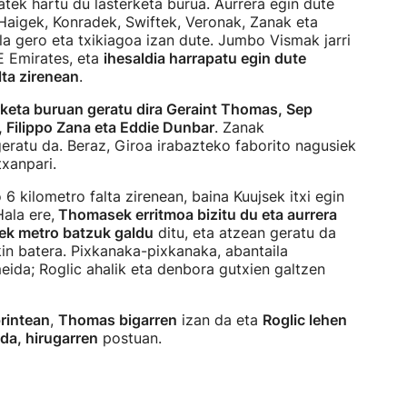
ek hartu du lasterketa burua. Aurrera egin dute
 Haigek, Konradek, Swiftek, Veronak, Zanak eta
ila gero eta txikiagoa izan dute. Jumbo Vismak jarri
E Emirates, eta
ihesaldia harrapatu egin dute
lta zirenean
.
rketa buruan geratu dira Geraint Thomas, Sep
, Filippo Zana eta Eddie Dunbar
. Zanak
eratu da. Beraz, Giroa irabazteko faborito nagusiek
txanpari.
 kilometro falta zirenean, baina Kuujsek itxi egin
ala ere,
Thomasek erritmoa bizitu du eta aurrera
ek metro batzuk galdu
ditu, eta atzean geratu da
in batera. Pixkanaka-pixkanaka, abantaila
eida; Roglic ahalik eta denbora gutxien galtzen
rintean
,
Thomas bigarren
izan da eta
Roglic lehen
da, hirugarren
postuan.