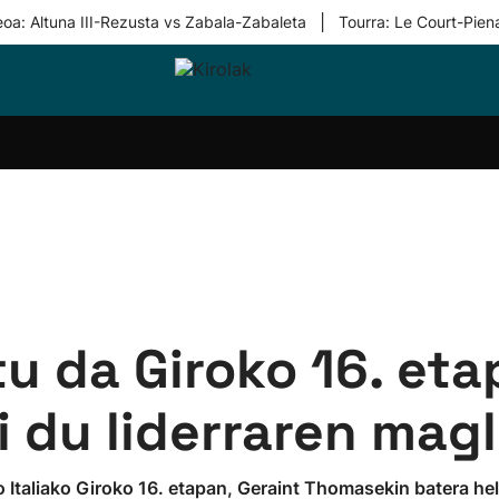
|
eoa: Altuna III-Rezusta vs Zabala-Zabaleta
Tourra: Le Court-Pien
i-
Eskubaloia
Kirolak
Atletismoa
Mendi-
Kirol
lak
360
lasterketak
gehiag
Taldeak
olaritza
Lehiaketak
Zuzenean
i-
Kirol-
tzea
bideoak
l Herri
tira
u da Giroko 16. eta
 du liderraren magl
taliako Giroko 16. etapan, Geraint Thomasekin batera hel