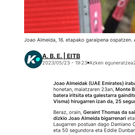
Joao Almeida, 16. etapako garaipena ospatzen. 
A. B. E. | EITB
2023/05/23 - 19:23
Azken eguneratzea
Joao Almeidak (UAE Emirates) iraba
honetan, maiatzaren 23an,
Monte B
batera iritsita eta galestarra gaindit
Visma) hirugarren izan da, 25 seg
Beraz, orain,
Geraint Thomas da sai
dizkio Joao Almeida bigarrenari
et
Laugarren postuan dago Damiano Car
eta 50 segundora eta Eddie Dunbar