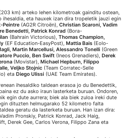
203 km) arteko lehen kilometroak gainditu ostean,
 ihesaldia, eta hauxek izan dira tropeletik jauzi egin
t-Peintre
(AG2R Citroën),
Christian Scaroni, Vadim
e Benedetti, Patrick Konrad
(Bora-
ilan
(Bahrain Victorious),
Thomas Champion,
ly
(EF Education-EasyPost),
Mattia Bais
(Eolo-
agli, Martin Marcellusi, Alessandro Tonelli
(Green
atore Puccio, Ben Swift
(Ineos Grenadiers),
Derek
Verona
(Movistar),
Michael Hepburn, Filippo
lle, Veljko Stojnic
(Team Corratec-Selle
do) eta
Diego Ulissi
(UAE Team Emirates).
enean ihesaldiko taldean erasoa jo du Benedettik,
 baina ez du asko iraun lasterketa buruan. Ondoren,
k egin dute aurrera; biek ala biek zuloa ireki dute
egin dituzten helmugarako 52 kilometro falta
 taldea geratu da lasterketa buruan. Han izan dira:
 Vadim Pronskiy, Patrick Konrad, Jack Haig,
ft, Derek Gee, Carlos Verona, Filippo Zana eta