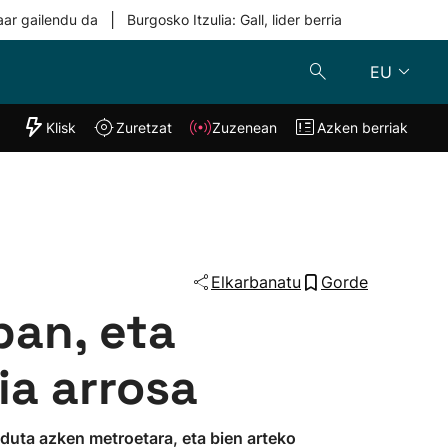
|
aar gailendu da
Burgosko Itzulia: Gall, lider berria
EU
"Helmuga"
Klisk
Zuretzat
Zuzenean
Azken berriak
Klisk
Zuzenean
o
Zuretzat
Azken berria
Elkarbanatu
Gorde
pan, eta
ia arrosa
duta azken metroetara, eta bien arteko