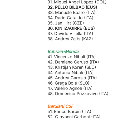
31. Miguel Ángel López (COL)
32. PELLO BILBAO (EUS)
33. Manuele Boaro (ITA)
34. Dario Cataldo (ITA)
35. Jan Hirt (CZE)
36. ION IZAGIRRE (EUS)
37. Davide Villella (ITA)
38. Andrey Zeits (KAZ)
Bahrain-Merida
41. Vincenzo Nibali (ITA)
42. Damiano Caruso (ITA)
43. Kristijan Koren (SLO)
44. Antonio Nibali (ITA)
45. Andrea Garosio (ITA)
46. Grega Bole (SLO)
47. Valerio Agnoli (ITA)
48. Domenico Pozzovivo (ITA)
Bardiani CSF
51. Enrico Barbin (ITA)
52. Giovanni Carboni (ITA)