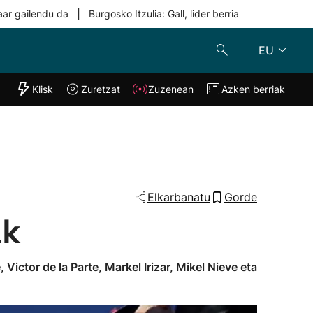
|
aar gailendu da
Burgosko Itzulia: Gall, lider berria
EU
"Helmuga"
Klisk
Zuretzat
Zuzenean
Azken berriak
Klisk
Zuzenean
o
Zuretzat
Azken berria
Elkarbanatu
Gorde
ak
, Victor de la Parte, Markel Irizar, Mikel Nieve eta