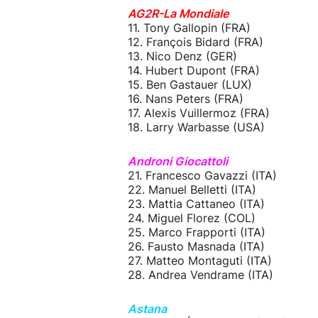
AG2R-La Mondiale
11. Tony Gallopin (FRA)
12. François Bidard (FRA)
13. Nico Denz (GER)
14. Hubert Dupont (FRA)
15. Ben Gastauer (LUX)
16. Nans Peters (FRA)
17. Alexis Vuillermoz (FRA)
18. Larry Warbasse (USA)
Androni Giocattoli
21. Francesco Gavazzi (ITA)
22. Manuel Belletti (ITA)
23. Mattia Cattaneo (ITA)
24. Miguel Florez (COL)
25. Marco Frapporti (ITA)
26. Fausto Masnada (ITA)
27. Matteo Montaguti (ITA)
28. Andrea Vendrame (ITA)
Astana