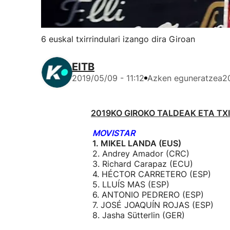
6 euskal txirrindulari izango dira Giroan
EITB
2019/05/09 - 11:12
Azken eguneratzea
2
2019KO GIROKO TALDEAK ETA TX
MOVISTAR
1. MIKEL LANDA (EUS)
2. Andrey Amador (CRC)
3. Richard Carapaz (ECU)
4. HÉCTOR CARRETERO (ESP)
5. LLUÍS MAS (ESP)
6. ANTONIO PEDRERO (ESP)
7. JOSÉ JOAQUÍN ROJAS (ESP)
8. Jasha Sütterlin (GER)