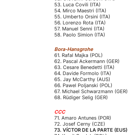
53. Luca Covili (ITA)
54. Mirco Maestri (ITA)
55. Umberto Orsini (ITA)
56. Lorenzo Rota (ITA)
57. Manuel Senni (ITA)
58. Paolo Simion (ITA)
Bora-Hansgrohe
61. Rafal Majka (POL)
62. Pascal Ackermann (GER)
63. Cesare Benedetti (ITA)
64. Davide Formolo (ITA)
65. Jay McCarthy (AUS)
66. Pawel Poljanski (POL)
67. Michael Schwarzmann (GER)
68. Rüdiger Selig (GER)
CCC
71. Amaro Antunes (POR)
72. Josef Cerny (CZE)
73. VÍCTOR DE LA PARTE (EUS)