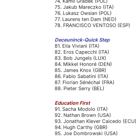
74. Kamil Gradek (POL)
75. Jakub Mareczko (ITA)
76. Lukasz Owsian (POL)
77. Laurens ten Dam (NED)
78. FRANCISCO VENTOSO (ESP)
Deceuninck-Quick Step
81. Elia Viviani (ITA)
82. Eros Capecchi (ITA)
83. Bob Jungels (LUX)
84. Mikkel Honoré (DEN)
85. James Knox (GBR)
86. Fabio Sabatini (ITA)
87. Florian Sénéchal (FRA)
88. Pieter Serry (BEL)
Education First
91. Sacha Modolo (ITA)
92. Nathan Brown (USA)
93. Jonathan Klever Caicedo (ECU
94. Hugh Carthy (GBR)
95. Joe Dombrowski (USA)