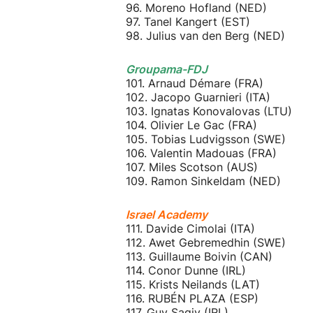
96. Moreno Hofland (NED)
97. Tanel Kangert (EST)
98. Julius van den Berg (NED)
Groupama-FDJ
101. Arnaud Démare (FRA)
102. Jacopo Guarnieri (ITA)
103. Ignatas Konovalovas (LTU)
104. Olivier Le Gac (FRA)
105. Tobias Ludvigsson (SWE)
106. Valentin Madouas (FRA)
107. Miles Scotson (AUS)
109. Ramon Sinkeldam (NED)
Israel Academy
111. Davide Cimolai (ITA)
112. Awet Gebremedhin (SWE)
113. Guillaume Boivin (CAN)
114. Conor Dunne (IRL)
115. Krists Neilands (LAT)
116. RUBÉN PLAZA (ESP)
117. Guy Sagiv (IRL)