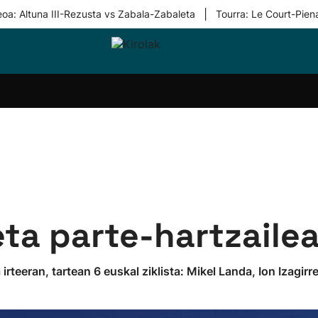
|
eoa: Altuna III-Rezusta vs Zabala-Zabaleta
Tourra: Le Court-Pien
i-
Eskubaloia
Kirolak
Atletismoa
Mendi-
Kirol
lak
360
lasterketak
gehiag
Taldeak
olaritza
Lehiaketak
Zuzenean
i-
Kirol-
tzea
bideoak
l Herri
tira
eta parte-hartzaile
irteeran, tartean 6 euskal ziklista: Mikel Landa, Ion Izagirre