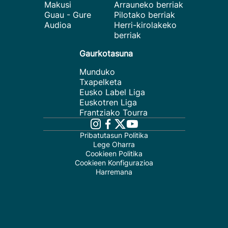
Makusi
Arrauneko berriak
Guau - Gure
Pilotako berriak
Audioa
Herri-kirolakeko
berriak
Gaurkotasuna
Munduko
Txapelketa
Eusko Label Liga
Euskotren Liga
Frantziako Tourra
Pribatutasun Politika
Lege Oharra
Cookieen Politika
Cookieen Konfigurazioa
Harremana