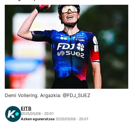
Herri-kirolak
Eskubaloia
Kirolak 360
Atletismoa
Mendi-lasterketak
Kirol gehiago
Demi Vollering. Argazkia: @FDJ_SUEZ
"Helmuga"
EITB
2025/05/08 - 20:01
Azken eguneratzea
2025/05/08 - 20:01