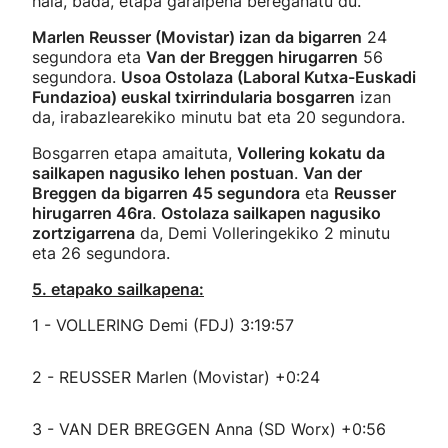
hala, bada, etapa garaipena bereganatu du.
Marlen Reusser (Movistar) izan da bigarren
24
segundora eta
Van der Breggen hirugarren
56
segundora.
Usoa Ostolaza (Laboral Kutxa-Euskadi
Fundazioa) euskal txirrindularia bosgarren
izan
da, irabazlearekiko minutu bat eta 20 segundora.
Bosgarren etapa amaituta,
Vollering kokatu da
sailkapen nagusiko lehen postuan
.
Van der
Breggen da bigarren 45 segundora
eta
Reusser
hirugarren 46ra
.
Ostolaza sailkapen nagusiko
zortzigarrena
da, Demi Volleringekiko 2 minutu
eta 26 segundora.
5. etapako sailkapena:
1 - VOLLERING Demi (FDJ) 3:19:57
2 - REUSSER Marlen (Movistar) +0:24
3 - VAN DER BREGGEN Anna (SD Worx) +0:56