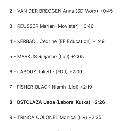
2 - VAN DER BREGGEN Anna (SD Worx) +0:45
3 - REUSSER Marlen (Movistar) +0:46
4 - KERBAOL Cedrine (EF Education) +1:49
5 - MARKUS Riejanne (Lidl) +2:05
6 - LABOUS Juliette (FDJ) +2:09
7 - FISHER-BLACK Niamh (Lidl) +2:19
8 - OSTOLAZA Usoa (Laboral Kutxa) +2:26
9 - TRINCA COLONEL Monica (Liv) +2:35