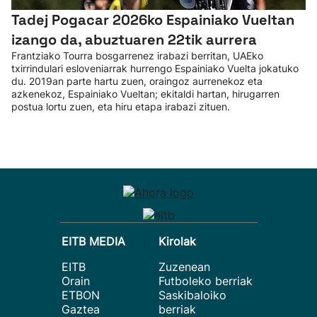
Tadej Pogacar 2026ko Espainiako Vueltan
izango da, abuztuaren 22tik aurrera
Frantziako Tourra bosgarrenez irabazi berritan, UAEko
txirrindulari esloveniarrak hurrengo Espainiako Vuelta jokatuko
du. 2019an parte hartu zuen, oraingoz aurrenekoz eta
azkenekoz, Espainiako Vueltan; ekitaldi hartan, hirugarren
postua lortu zuen, eta hiru etapa irabazi zituen.
EITB MEDIA
Kirolak
EITB
Zuzenean
Orain
Futboleko berriak
ETBON
Saskibaloiko
Gaztea
berriak