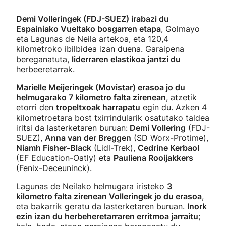
Demi Volleringek (FDJ-SUEZ) irabazi du
Espainiako Vueltako bosgarren etapa
, Golmayo
eta Lagunas de Neila artekoa, eta 120,4
kilometroko ibilbidea izan duena. Garaipena
bereganatuta,
liderraren elastikoa jantzi du
herbeeretarrak.
Marielle Meijeringek (Movistar) erasoa jo du
helmugarako 7 kilometro falta zirenean
, atzetik
etorri den
tropeltxoak harrapatu
egin du. Azken 4
kilometroetara bost txirrindularik osatutako taldea
iritsi da lasterketaren buruan:
Demi Vollering
(FDJ-
SUEZ),
Anna van der Breggen
(SD Worx-Protime),
Niamh Fisher-Black
(Lidl-Trek),
Cedrine Kerbaol
(EF Education-Oatly) eta
Pauliena Rooijakkers
(Fenix-Deceuninck).
Lagunas de Neilako helmugara iristeko
3
kilometro falta zirenean Volleringek jo du erasoa
,
eta bakarrik geratu da lasterketaren buruan.
Inork
ezin izan du herbeheretarraren erritmoa jarraitu
;