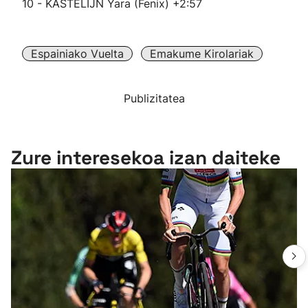
10 - KASTELIJN Yara (Fenix) +2:57
Espainiako Vuelta
Emakume Kirolariak
Publizitatea
Zure interesekoa izan daiteke