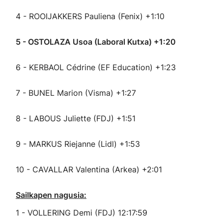
4 - ROOIJAKKERS Pauliena (Fenix) +1:10
5 - OSTOLAZA Usoa (Laboral Kutxa) +1:20
6 - KERBAOL Cédrine (EF Education) +1:23
7 - BUNEL Marion (Visma) +1:27
8 - LABOUS Juliette (FDJ) +1:51
9 - MARKUS Riejanne (Lidl) +1:53
10 - CAVALLAR Valentina (Arkea) +2:01
Sailkapen nagusia:
1 - VOLLERING Demi (FDJ) 12:17:59