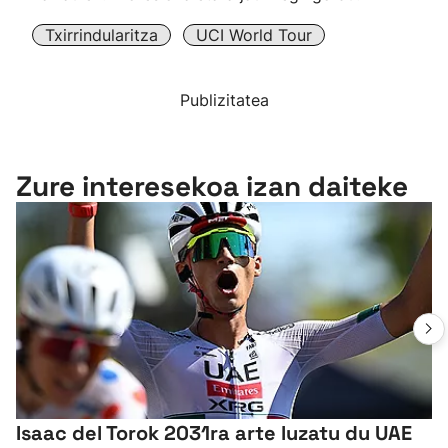
Txirrindularitza
UCI World Tour
Publizitatea
Zure interesekoa izan daiteke
Isaac del Torok 2031ra arte luzatu du UAE