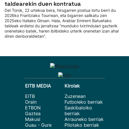
taldearekin duen kontratua
Del Torok, 22 urtekoa bera, hirugarren postua lortu berri du
2026ko Frantziako Tourrean, eta bigarren sailkatu zen
2025eko Italiako Giroan. Hala, Arabiar Emirerri Batuetako
taldeak erdietsi du jarraitzea “munduko txirrindulari gazterik
onenetako batek, haren ibilbideko urterik onenetan izan ahal
diren denboraldietan”.
EITB MEDIA
Kirolak
EITB
Zuzenean
Orain
Futboleko berriak
ETBON
Saskibaloiko
Gaztea
berriak
Makusi
Arrauneko berriak
Guau - Gure
Pilotako berriak