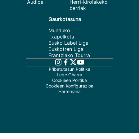
Audioa
Herri-kirolakeko
berriak
Gaurkotasuna
Munduko
Txapelketa
Eusko Label Liga
Euskotren Liga
Frantziako Tourra
Pribatutasun Politika
Lege Oharra
Cookieen Politika
Cookieen Konfigurazioa
Harremana