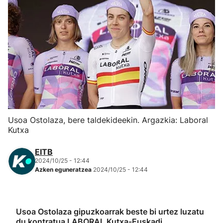
Herri-kirolak
Eskubaloia
Kirolak 360
Atletismoa
Usoa Ostolaza, bere taldekideekin. Argazkia: Laboral
Mendi-lasterketak
Kutxa
Kirol gehiago
EITB
2024/10/25 - 12:44
Azken eguneratzea
2024/10/25 - 12:44
"Helmuga"
Usoa Ostolaza gipuzkoarrak beste bi urtez luzatu
du kontratua LABORAL Kutxa-Euskadi