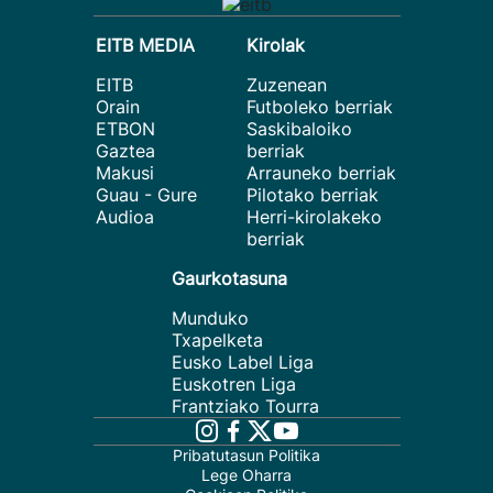
EITB MEDIA
Kirolak
EITB
Zuzenean
Orain
Futboleko berriak
ETBON
Saskibaloiko
Gaztea
berriak
Makusi
Arrauneko berriak
Guau - Gure
Pilotako berriak
Audioa
Herri-kirolakeko
berriak
Gaurkotasuna
Munduko
Txapelketa
Eusko Label Liga
Euskotren Liga
Frantziako Tourra
Pribatutasun Politika
Lege Oharra