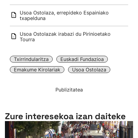
Usoa Ostolaza, errepideko Espainiako
txapelduna
Usoa Ostolazak irabazi du Pirinioetako
Tourra
Txirrindularitza
Euskadi Fundazioa
Emakume Kirolariak
Usoa Ostolaza
Publizitatea
Zure interesekoa izan daiteke