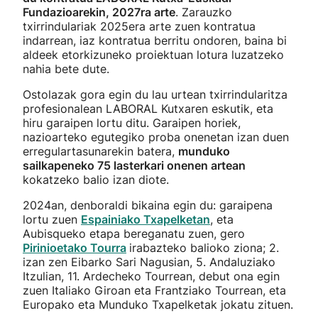
Fundazioarekin, 2027ra arte
. Zarauzko
txirrindulariak 2025era arte zuen kontratua
indarrean, iaz kontratua berritu ondoren, baina bi
aldeek etorkizuneko proiektuan lotura luzatzeko
nahia bete dute.
Ostolazak gora egin du lau urtean txirrindularitza
profesionalean LABORAL Kutxaren eskutik, eta
hiru garaipen lortu ditu. Garaipen horiek,
nazioarteko egutegiko proba onenetan izan duen
erregulartasunarekin batera,
munduko
sailkapeneko 75 lasterkari onenen artean
kokatzeko balio izan diote.
2024an, denboraldi bikaina egin du: garaipena
lortu zuen
Espainiako Txapelketan
, eta
Aubisqueko etapa bereganatu zuen, gero
Pirinioetako Tourra
irabazteko balioko ziona; 2.
izan zen Eibarko Sari Nagusian, 5. Andaluziako
Itzulian, 11. Ardecheko Tourrean, debut ona egin
zuen Italiako Giroan eta Frantziako Tourrean, eta
Europako eta Munduko Txapelketak jokatu zituen.