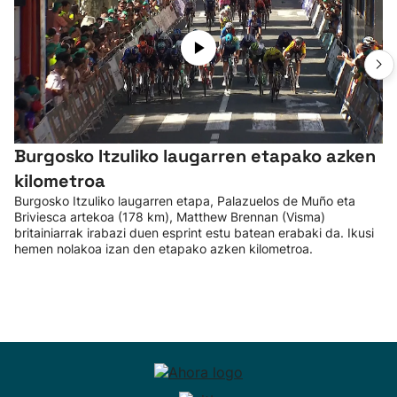
Burgosko Itzuliko laugarren etapako azken
kilometroa
Burgosko Itzuliko laugarren etapa, Palazuelos de Muño eta
Briviesca artekoa (178 km), Matthew Brennan (Visma)
britainiarrak irabazi duen esprint estu batean erabaki da. Ikusi
hemen nolakoa izan den etapako azken kilometroa.