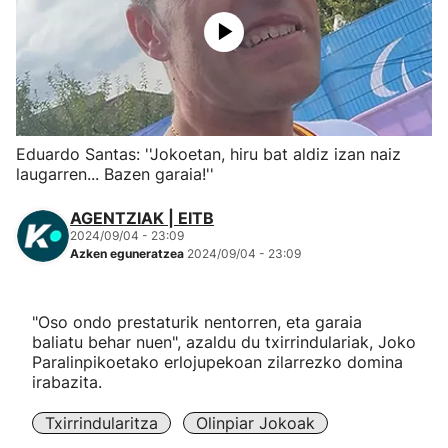
Herri-kirolak
Eskubaloia
Kirolak 360
Eduardo Santas: ''Jokoetan, hiru bat aldiz izan naiz
laugarren... Bazen garaia!''
Atletismoa
AGENTZIAK | EITB
2024/09/04 - 23:09
Mendi-lasterketak
Azken eguneratzea
2024/09/04 - 23:09
Kirol gehiago
"Oso ondo prestaturik nentorren, eta garaia
baliatu behar nuen", azaldu du txirrindulariak, Joko
"Helmuga"
Paralinpikoetako erlojupekoan zilarrezko domina
irabazita.
Txirrindularitza
Olinpiar Jokoak