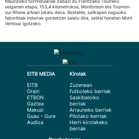
Maurizioko txirrindulariak irabazi du Frantziako Tourreko
seigarren etapa, 153,4 kilometrokoa, Montbrison eta Tournon-
sur-Rhone artean jokatu dena. Bestalde, sailkapen nagsuiko
faboritoak indarrak gordetzen saiatu dira, ostiral honetan Mont
Ventoux igotzeko.
EITB MEDIA
Kirolak
EITB
Zuzenean
Orain
Futboleko berriak
ETBON
Saskibaloiko
Gaztea
berriak
Makusi
Arrauneko berriak
Guau - Gure
Pilotako berriak
Audioa
Herri-kirolakeko
berriak