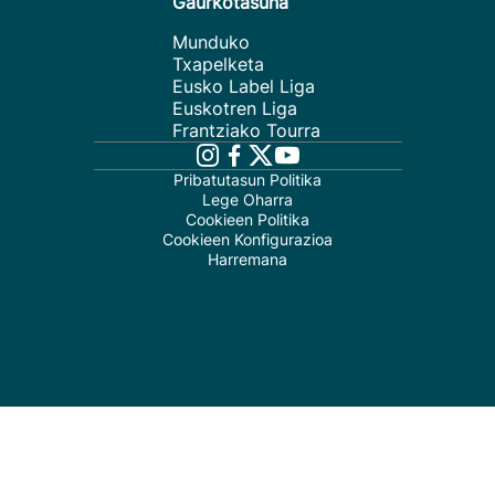
Gaurkotasuna
Munduko
Txapelketa
Eusko Label Liga
Euskotren Liga
Frantziako Tourra
Pribatutasun Politika
Lege Oharra
Cookieen Politika
Cookieen Konfigurazioa
Harremana