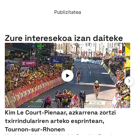
Publizitatea
Zure interesekoa izan daiteke
Kim Le Court-Pienaar, azkarrena zortzi
txirrindulariren arteko esprintean,
Tournon-sur-Rhonen