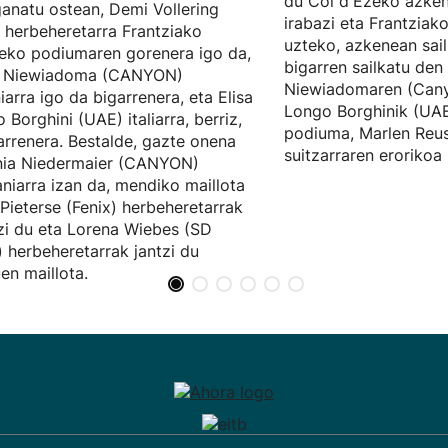
du Col d'Èzeko azken
anatu ostean, Demi Vollering
irabazi eta Frantziak
 herbeheretarra Frantziako
uzteko, azkenean sai
eko podiumaren gorenera igo da,
bigarren sailkatu den
a Niewiadoma (CANYON)
Niewiadomaren (Canyo
iarra igo da bigarrenera, eta Elisa
Longo Borghinik (UAE
 Borghini (UAE) italiarra, berriz,
podiuma, Marlen Reus
arrenera. Bestalde, gazte onena
suitzarraren erorikoa 
nia Niedermaier (CANYON)
niarra izan da, mendiko maillota
Pieterse (Fenix) herbeheretarrak
zi du eta Lorena Wiebes (SD
 herbeheretarrak jantzi du
en maillota.