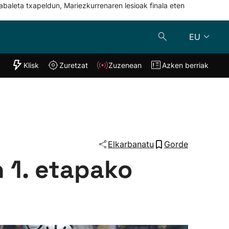
abaleta txapeldun, Mariezkurrenaren lesioak finala eten
EU
"Helmuga"
Klisk
Zuretzat
Zuzenean
Azken berriak
Klisk
Zuzenean
o
Zuretzat
Azken berria
Elkarbanatu
Gorde
 1. etapako