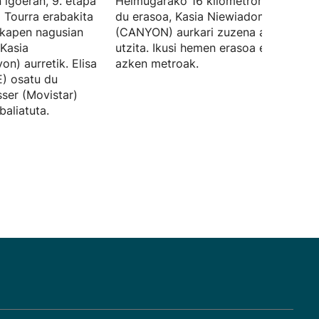
 igoeran, 9. etapa
Helmugarako 16 kilometroren faltan j
o Tourra erabakita
du erasoa, Kasia Niewiadoma
lkapen nagusian
(CANYON) aurkari zuzena atzean
 Kasia
utzita. Ikusi hemen erasoa eta etapak
n) aurretik. Elisa
azken metroak.
) osatu du
ser (Movistar)
baliatuta.