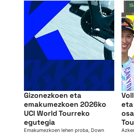
Gizonezkoen eta
Vol
emakumezkoen 2026ko
eta
UCI World Tourreko
osa
egutegia
Tou
Emakumezkoen lehen proba, Down
Azken