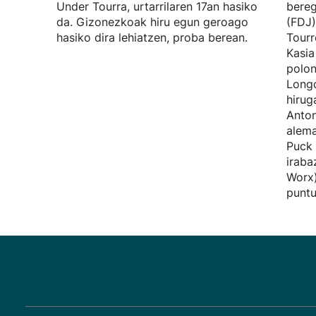
Under Tourra, urtarrilaren 17an hasiko
bereg
da. Gizonezkoak hiru egun geroago
(FDJ)
hasiko dira lehiatzen, proba berean.
Tourr
Kasi
polon
Longo
hirug
Anto
alema
Puck 
iraba
Worx)
puntu