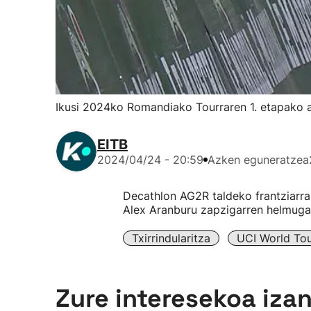
Ikusi 2024ko Romandiako Tourraren 1. etapako a
EITB
2024/04/24 - 20:59
Azken eguneratzea
Decathlon AG2R taldeko frantziarrak
Alex Aranburu zapzigarren helmugar
Txirrindularitza
UCI World To
Zure interesekoa iza