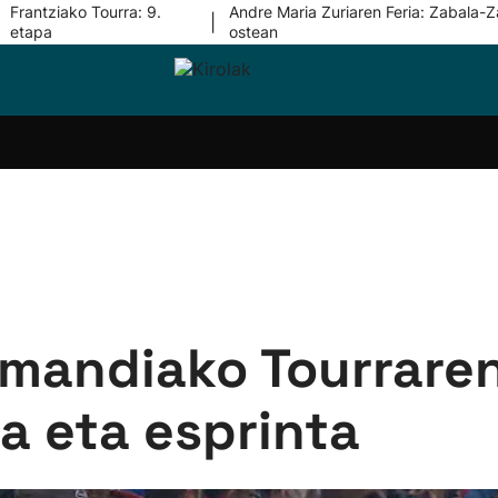
Frantziako Tourra: 9.
Andre Maria Zuriaren Feria: Zabala-Z
|
etapa
ostean
i-
Eskubaloia
Kirolak
Atletismoa
Mendi-
Kirol
lak
360
lasterketak
gehiag
Taldeak
olaritza
Lehiaketak
Zuzenean
i-
Kirol-
tzea
bideoak
l Herri
tira
mandiako Tourraren
a eta esprinta