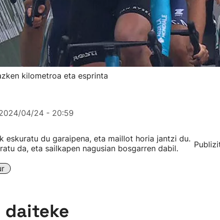
zken kilometroa eta esprinta
2024/04/24 - 20:59
 eskuratu du garaipena, eta maillot horia jantzi du.
Publizi
atu da, eta sailkapen nagusian bosgarren dabil.
ur
n daiteke