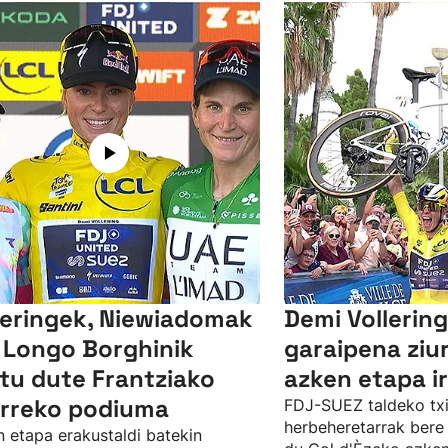
leringek, Niewiadomak
Demi Vollerin
 Longo Borghinik
garaipena ziu
tu dute Frantziako
azken etapa i
rreko podiuma
FDJ-SUEZ taldeko txir
herbeheretarrak bere 
 etapa erakustaldi batekin