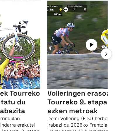
gek Tourreko
Volleringen erasoa eta
rtatu du
Tourreko 9. etapako
rabazita
azken metroak
rindulari
Demi Vollering (FDJ) herbeheretarrak
indarra erakutsi
irabazi du 2026ko Frantziako Tourra.