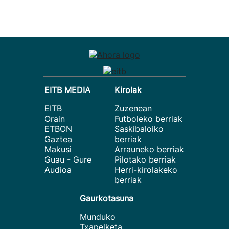
EITB MEDIA
Kirolak
EITB
Zuzenean
Orain
Futboleko berriak
ETBON
Saskibaloiko
Gaztea
berriak
Makusi
Arrauneko berriak
Guau - Gure
Pilotako berriak
Audioa
Herri-kirolakeko
berriak
Gaurkotasuna
Munduko
Txapelketa