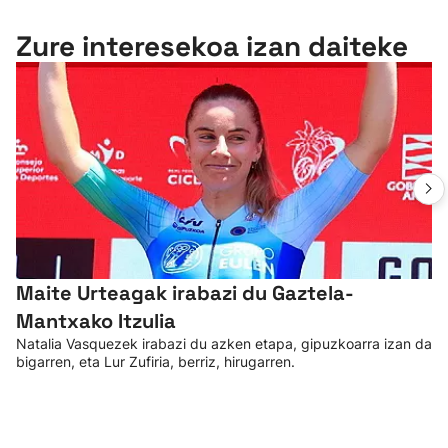
Zure interesekoa izan daiteke
Maite Urteagak irabazi du Gaztela-
Mantxako Itzulia
Natalia Vasquezek irabazi du azken etapa, gipuzkoarra izan da
bigarren, eta Lur Zufiria, berriz, hirugarren.