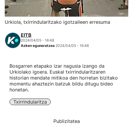
Herri-kirolak
Urkiola, txirrindularitzako igotzaileen erresuma
Eskubaloia
EITB
2024/04/05 - 16:48
Kirolak 360
Azken eguneratzea
2024/04/05 - 16:48
Atletismoa
Bosgarren etapako izar nagusia izango da
Urkiolako igoera. Euskal txirrindularitzaren
Mendi-lasterketak
historian mendate mitikoa den horretan bizitako
momentu ahaztezin batzuk bildu ditugu bideo
honetan.
Kirol gehiago
Txirrindularitza
"Helmuga"
Publizitatea