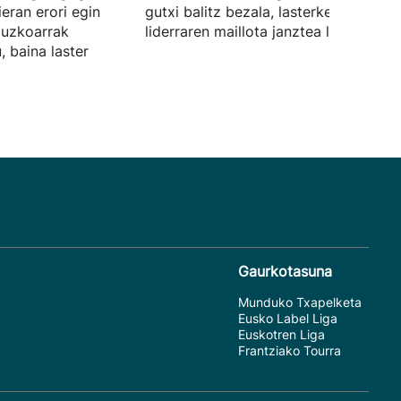
ieran erori egin
gutxi balitz bezala, lasterketako
ipuzkoarrak
liderraren maillota janztea lortu du.
, baina laster
Gaurkotasuna
Munduko Txapelketa
Eusko Label Liga
Euskotren Liga
Frantziako Tourra