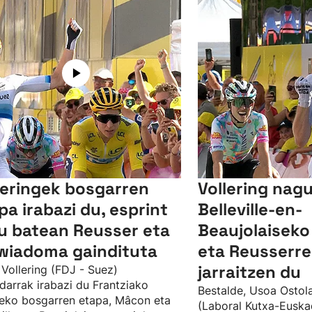
leringek bosgarren
Vollering nagu
pa irabazi du, esprint
Belleville-en-
u batean Reusser eta
Beaujolaiseko
wiadoma gaindituta
eta Reusserrek
jarraitzen du
Vollering (FDJ - Suez)
darrak irabazi du Frantziako
Bestalde, Usoa Ostol
eko bosgarren etapa, Mâcon eta
(Laboral Kutxa-Euska