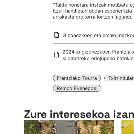
"Talde honetara iristeak motibatu e
Itzuli handietan dudan esperientzia 
arrakasta orokorra lortzen lagundu
Gizonezkoen eta emakumezkoe
2024ko gizonezkoen Frantziako 
kilometroko erlojupeko batekin
Frantziako Tourra
Txirrindular
Remco Evenepoel
Zure interesekoa iza