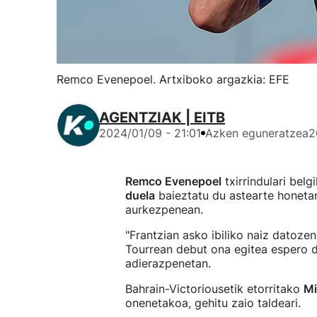
Remco Evenepoel. Artxiboko argazkia: EFE
AGENTZIAK | EITB
2024/01/09 - 21:01
Azken eguneratzea
2
Remco Evenepoel
txirrindulari belg
duela
baieztatu du astearte honetan
aurkezpenean.
"Frantzian asko ibiliko naiz datoze
Tourrean debut ona egitea espero d
adierazpenetan.
Bahrain-Victoriousetik etorritako
Mi
onenetakoa, gehitu zaio taldeari.