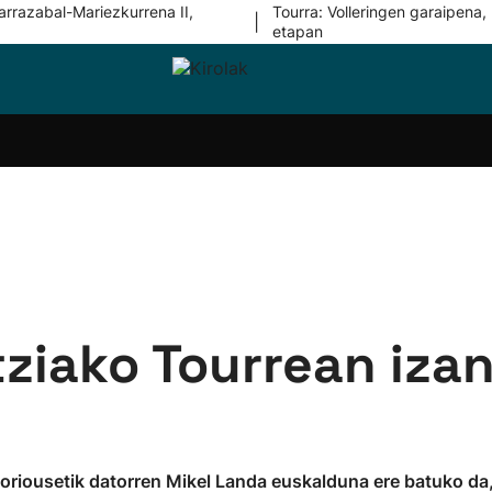
arrazabal-Mariezkurrena II,
Tourra: Volleringen garaipena, 
|
etapan
i-
Eskubaloia
Kirolak
Atletismoa
Mendi-
Kirol
lak
360
lasterketak
gehiag
Taldeak
olaritza
Lehiaketak
Zuzenean
i-
Kirol-
tzea
bideoak
l Herri
tira
ziako Tourrean iza
toriousetik datorren Mikel Landa euskalduna ere batuko da