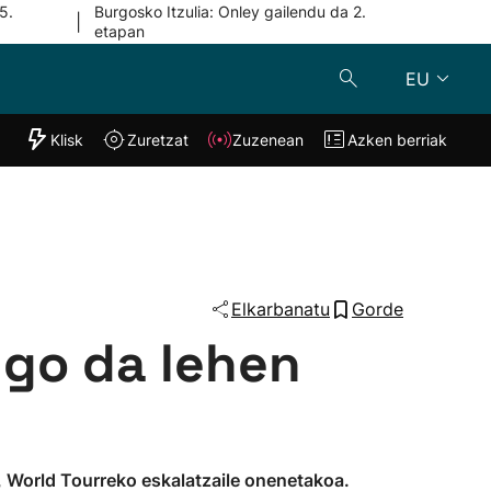
5.
Burgosko Itzulia: Onley gailendu da 2.
|
etapan
EU
"Helmuga"
Klisk
Zuretzat
Zuzenean
Azken berriak
Klisk
Zuzenean
o
Zuretzat
Azken berria
Elkarbanatu
Gorde
ngo da lehen
, World Tourreko eskalatzaile onenetakoa.