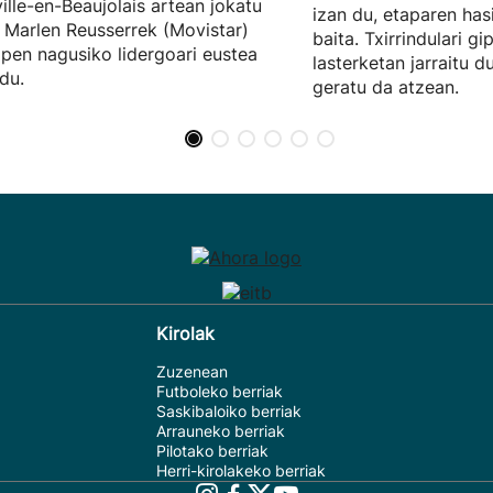
ville-en-Beaujolais artean jokatu
izan du, etaparen has
 Marlen Reusserrek (Movistar)
baita. Txirrindulari g
apen nagusiko lidergoari eustea
lasterketan jarraitu du
 du.
geratu da atzean.
Kirolak
Zuzenean
Futboleko berriak
Saskibaloiko berriak
Arrauneko berriak
Pilotako berriak
Herri-kirolakeko berriak