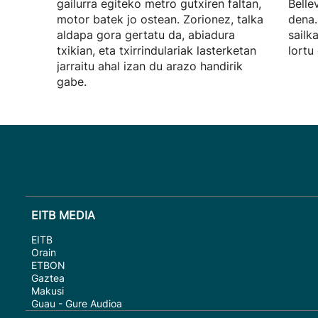
gailurra egiteko metro gutxiren faltan,
Belle
motor batek jo ostean. Zorionez, talka
dena.
aldapa gora gertatu da, abiadura
sailk
txikian, eta txirrindulariak lasterketan
lortu
jarraitu ahal izan du arazo handirik
gabe.
EITB MEDIA
EITB
Orain
ETBON
Gaztea
Makusi
Guau - Gure Audioa