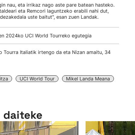
gin nau, eta irrikaz nago aste pare batean hasteko.
taldeari eta Remcori laguntzeko erabili nahi dut,
 dezakedala uste baitut", esan zuen Landak.
n 2024ko UCI World Tourreko egutegia
Tourra Italiatik irtengo da eta Nizan amaitu, 34
itza
UCI World Tour
Mikel Landa Meana
n daiteke