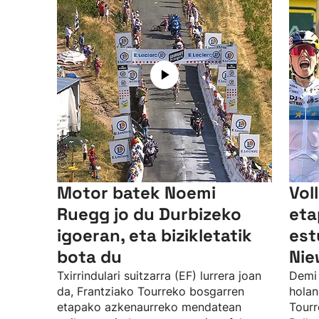
Motor batek Noemi
Vol
Ruegg jo du Durbizeko
eta
igoeran, eta bizikletatik
est
bota du
Nie
Txirrindulari suitzarra (EF) lurrera joan
Demi 
da, Frantziako Tourreko bosgarren
holan
etapako azkenaurreko mendatean
Tourr