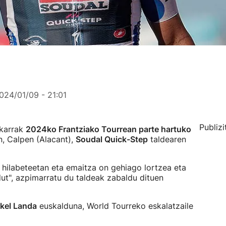
024/01/09 - 21:01
Publizi
ikarrak
2024ko Frantziako Tourrean parte hartuko
, Calpen (Alacant),
Soudal Quick-Step
taldearen
n hilabeteetan eta emaitza on gehiago lortzea eta
ut", azpimarratu du taldeak zabaldu dituen
kel Landa
euskalduna, World Tourreko eskalatzaile