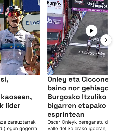
si,
Onley eta Ciccone, nor
baino nor gehiago
 kaosean,
Burgosko Itzuliko
 lider
bigarren etapako
esprintean
aza zarauztarrak
Oscar Onleyk bereganatu du garaipe
di) egun gogorra
Valle del Solerako igoeran, eta, hori