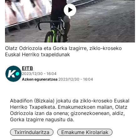
Herri-kirolak
Eskubaloia
Kirolak 360
Olatz Odriozola eta Gorka Izagirre, ziklo-kroseko
Euskal Herriko txapeldunak
Atletismoa
EITB
2023/12/30 - 16:04
Mendi-lasterketak
Azken eguneratzea
2023/12/30 - 16:04
Kirol gehiago
Abadiñon (Bizkaia) jokatu da ziklo-kroseko Euskal
Herriko Txapelketa. Emakumezkoen mailan, Olatz
"Helmuga"
Odriozola izan da onena; gizonezkoenean, aldiz,
Gorka Izagirre nagusitu da.
Txirrindularitza
Emakume Kirolariak