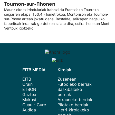
Tournon-sur-Rhonen
Maurizioko txirrindulariak irabazi du Frantziako Tourreko
seigarren etapa, 153,4 kilometrokoa, Montbrison eta Tournon-
sur-Rhone artean jokatu dena. Bestalde, sailkapen nagsuiko
faboritoak indarrak gordetzen saiatu dira, ostiral honetan Mont
Ventoux igotzeko.
EITB MEDIA
Kirolak
EITB
Zuzenean
Orain
Futboleko berriak
ETBON
Saskibaloiko
Gaztea
berriak
Makusi
Arrauneko berriak
Guau - Gure
Pilotako berriak
Audioa
Herri-kirolakeko