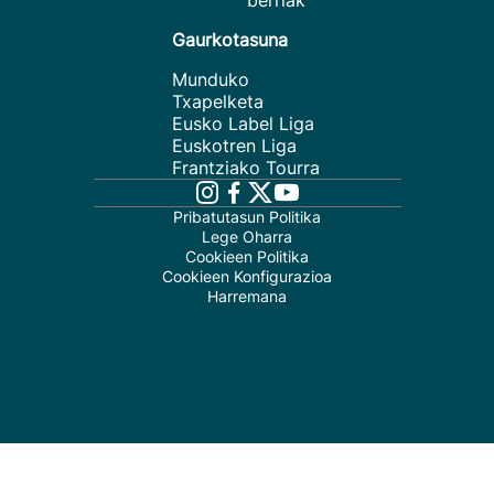
berriak
Gaurkotasuna
Munduko
Txapelketa
Eusko Label Liga
Euskotren Liga
Frantziako Tourra
Pribatutasun Politika
Lege Oharra
Cookieen Politika
Cookieen Konfigurazioa
Harremana