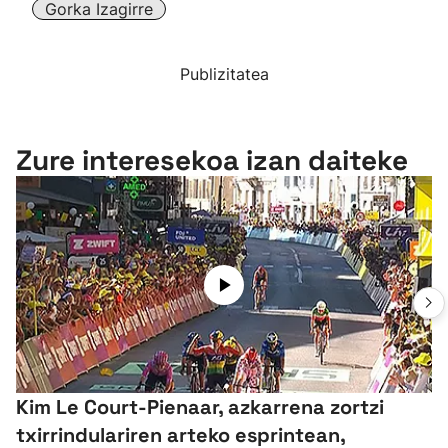
Gorka Izagirre
Publizitatea
Zure interesekoa izan daiteke
Kim Le Court-Pienaar, azkarrena zortzi
txirrindulariren arteko esprintean,