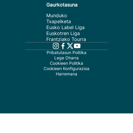
Gaurkotasuna
Munduko
Txapelketa
Eusko Label Liga
Euskotren Liga
Frantziako Tourra
Pribatutasun Politika
Lege Oharra
Cookieen Politika
Cookieen Konfigurazioa
Harremana