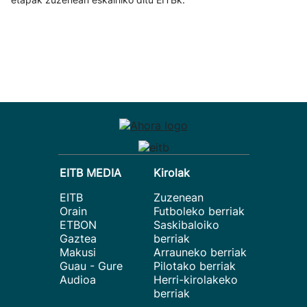
EITB MEDIA
Kirolak
EITB
Zuzenean
Orain
Futboleko berriak
ETBON
Saskibaloiko
Gaztea
berriak
Makusi
Arrauneko berriak
Guau - Gure
Pilotako berriak
Audioa
Herri-kirolakeko
berriak