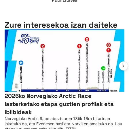
Publizitatea
Zure interesekoa izan daiteke
2026ko Norvegiako Arctic Race
lasterketako etapa guztien profilak eta
ibilbideak
Norvegiako Arctic Race abuztuaren 13tik 16ra bitartean
jokatuko da, eta Evenesen hasi eta Narviken amaituko da. Lau
etapak zuzenean eskainiko ditu EITBk.