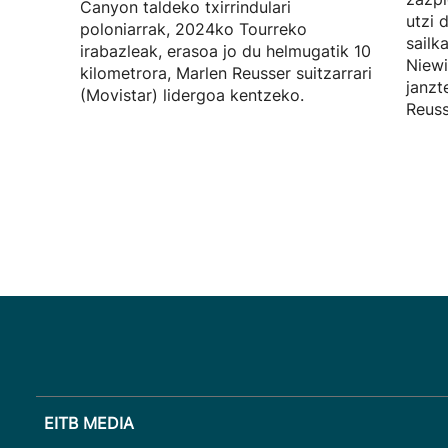
Canyon taldeko txirrindulari
utzi 
poloniarrak, 2024ko Tourreko
sailk
irabazleak, erasoa jo du helmugatik 10
Niewi
kilometrora, Marlen Reusser suitzarrari
janzt
(Movistar) lidergoa kentzeko.
Reuss
EITB MEDIA