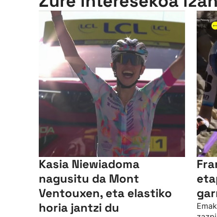
Zure interesekoa iza
Kasia Niewiadoma
Fra
nagusitu da Mont
eta
Ventouxen, eta elastiko
gar
horia jantzi du
Emak
zazpi