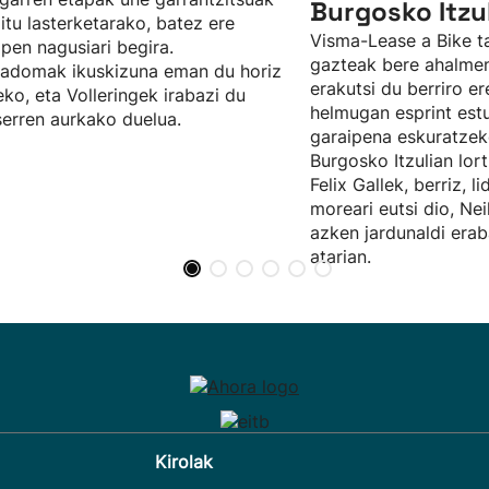
Burgosko Itzu
ditu lasterketarako, batez ere
Visma-Lease a Bike ta
apen nagusiari begira.
gazteak bere ahalmen
adomak ikuskizuna eman du horiz
erakutsi du berriro er
eko, eta Volleringek irabazi du
helmugan esprint est
erren aurkako duelua.
garaipena eskuratzek
Burgosko Itzulian lor
Felix Gallek, berriz, l
moreari eutsi dio, Nei
azken jardunaldi erab
atarian.
Kirolak