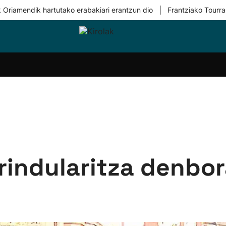
|
 Oriamendik hartutako erabakiari erantzun dio
Frantziako Tourra
i-
Eskubaloia
Kirolak
Atletismoa
Mendi-
Kirol
lak
360
lasterketak
gehiag
Taldeak
olaritza
Lehiaketak
Zuzenean
i-
Kirol-
tzea
bideoak
l Herri
tira
rindularitza denbora