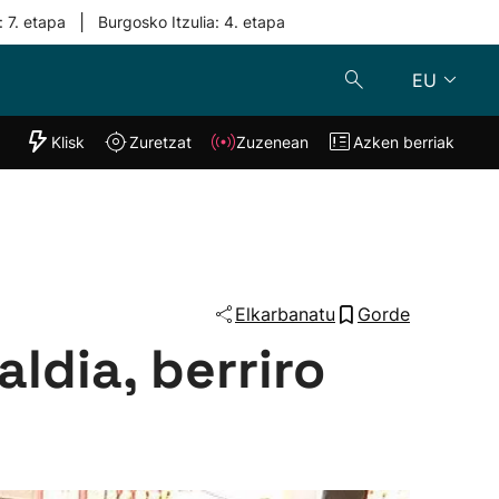
|
: 7. etapa
Burgosko Itzulia: 4. etapa
EU
"Helmuga"
Klisk
Zuretzat
Zuzenean
Azken berriak
Klisk
Zuzenean
o
Zuretzat
Azken berria
Elkarbanatu
Gorde
ldia, berriro