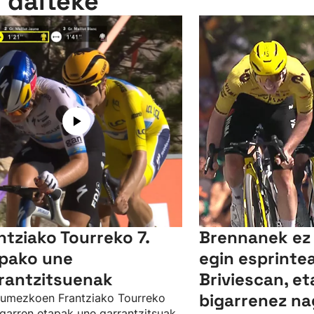
n daiteke
ntziako Tourreko 7.
Brennanek ez 
pako une
egin esprinte
rantzitsuenak
Briviescan, et
bigarrenez na
umezkoen Frantziako Tourreko
garren etapak une garrantzitsuak