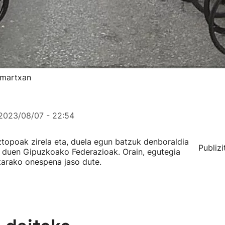
o martxan
2023/08/07 - 22:54
ztopoak zirela eta, duela egun batzuk denboraldia
Publizi
i duen Gipuzkoako Federazioak. Orain, egutegia
etarako onespena jaso dute.