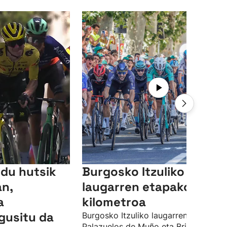
du hutsik
Burgosko Itzuliko
an,
laugarren etapako azke
a
kilometroa
gusitu da
Burgosko Itzuliko laugarren etapa,
Palazuelos de Muño eta Briviesca