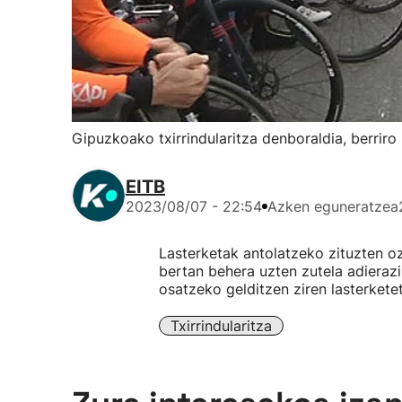
Gipuzkoako txirrindularitza denboraldia, berrir
EITB
2023/08/07 - 22:54
Azken eguneratzea
Lasterketak antolatzeko zituzten o
bertan behera uzten zutela adieraz
osatzeko gelditzen ziren lasterket
Txirrindularitza