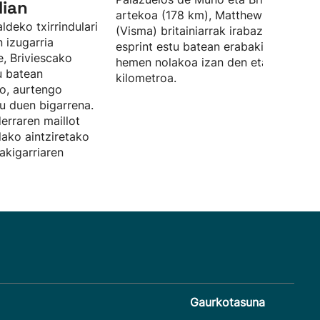
lian
artekoa (178 km), Matthew Brennan
ldeko txirrindulari
(Visma) britainiarrak irabazi duen
 izugarria
esprint estu batean erabaki da. Ikusi
e, Briviescako
hemen nolakoa izan den etapako azk
u batean
kilometroa.
o, aurtengo
tu duen bigarrena.
iderraren maillot
lako aintziretako
akigarriaren
Gaurkotasuna