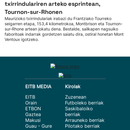
txirrindulariren arteko esprintean,
Tournon-sur-Rhonen
Maurizioko txirrindulariak irabazi du Frantziako Tourreko
seigarren etapa, 153,4 kilometrokoa, Montbrison eta Tournon-
sur-Rhone artean jokatu dena. Bestalde, sailkapen nagsuiko
faboritoak indarrak gordetzen saiatu dira, ostiral honetan Mont
Ventoux igotzeko.
EITB MEDIA
Kirolak
EITB
Zuzenean
Orain
Futboleko berriak
ETBON
Saskibaloiko
Gaztea
berriak
Makusi
Arrauneko berriak
Guau - Gure
Pilotako berriak