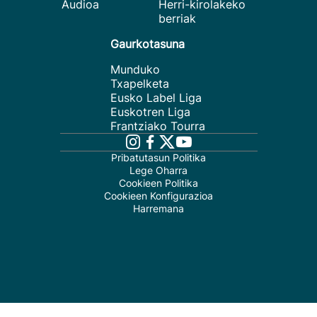
Audioa
Herri-kirolakeko
berriak
Gaurkotasuna
Munduko
Txapelketa
Eusko Label Liga
Euskotren Liga
Frantziako Tourra
Pribatutasun Politika
Lege Oharra
Cookieen Politika
Cookieen Konfigurazioa
Harremana