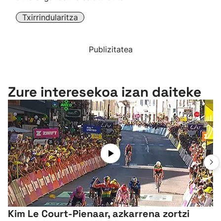
Txirrindularitza
Publizitatea
Zure interesekoa izan daiteke
Kim Le Court-Pienaar, azkarrena zortzi