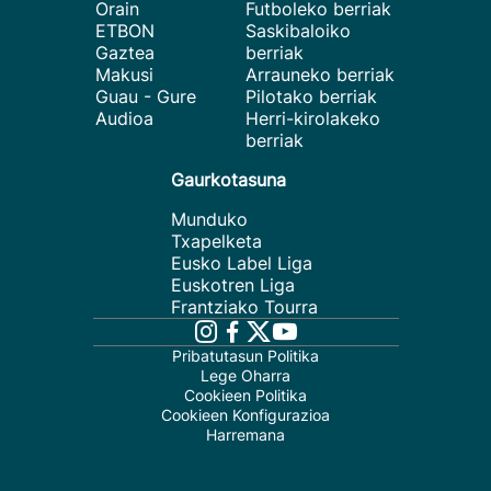
Orain
Futboleko berriak
ETBON
Saskibaloiko
Gaztea
berriak
Makusi
Arrauneko berriak
Guau - Gure
Pilotako berriak
Audioa
Herri-kirolakeko
berriak
Gaurkotasuna
Munduko
Txapelketa
Eusko Label Liga
Euskotren Liga
Frantziako Tourra
Pribatutasun Politika
Lege Oharra
Cookieen Politika
Cookieen Konfigurazioa
Harremana