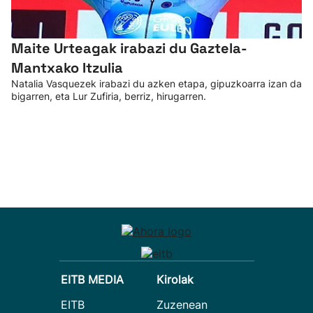
Maite Urteagak irabazi du Gaztela-
Mantxako Itzulia
Natalia Vasquezek irabazi du azken etapa, gipuzkoarra izan da
bigarren, eta Lur Zufiria, berriz, hirugarren.
EITB MEDIA
Kirolak
EITB
Zuzenean