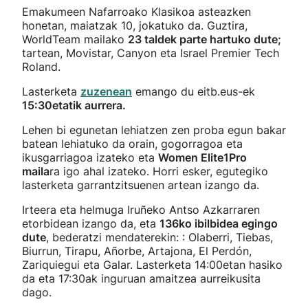
Emakumeen Nafarroako Klasikoa asteazken
honetan, maiatzak 10, jokatuko da. Guztira,
WorldTeam mailako
23 taldek parte hartuko dute;
tartean, Movistar, Canyon eta Israel Premier Tech
Roland.
Lasterketa
zuzenean
emango du eitb.eus-ek
15:30etatik aurrera.
Lehen bi egunetan lehiatzen zen proba egun bakar
batean lehiatuko da orain, gogorragoa eta
ikusgarriagoa izateko eta
Women Elite1Pro
maila
ra igo ahal izateko. Horri esker, egutegiko
lasterketa garrantzitsuenen artean izango da.
Irteera eta helmuga Iruñeko Antso Azkarraren
etorbidean izango da, eta
136ko ibilbidea egingo
dute
, bederatzi mendaterekin: : Olaberri, Tiebas,
Biurrun, Tirapu, Añorbe, Artajona, El Perdón,
Zariquiegui eta Galar. Lasterketa 14:00etan hasiko
da eta 17:30ak inguruan amaitzea aurreikusita
dago.