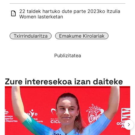
22 taldek hartuko dute parte 2023ko Itzulia
Women lasterketan
Txirrindularitza
Emakume Kirolariak
Publizitatea
Zure interesekoa izan daiteke