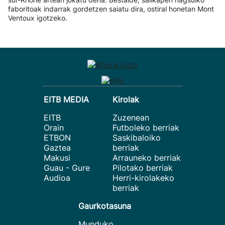
faboritoak indarrak gordetzen saiatu dira, ostiral honetan Mont
Ventoux igotzeko.
EITB MEDIA
Kirolak
EITB
Zuzenean
Orain
Futboleko berriak
ETBON
Saskibaloiko
Gaztea
berriak
Makusi
Arrauneko berriak
Guau - Gure
Pilotako berriak
Audioa
Herri-kirolakeko
berriak
Gaurkotasuna
Munduko