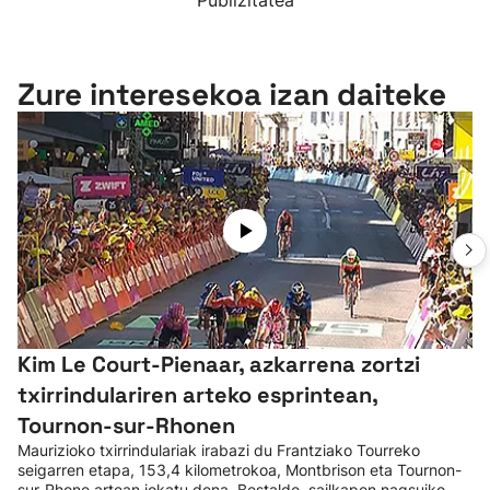
Publizitatea
Zure interesekoa izan daiteke
Kim Le Court-Pienaar, azkarrena zortzi
txirrindulariren arteko esprintean,
Tournon-sur-Rhonen
Maurizioko txirrindulariak irabazi du Frantziako Tourreko
seigarren etapa, 153,4 kilometrokoa, Montbrison eta Tournon-
sur-Rhone artean jokatu dena. Bestalde, sailkapen nagsuiko