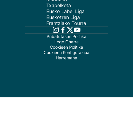
Txapelketa
Eusko Label Liga
Euskotren Liga
Frantziako Tourra
Pribatutasun Politika
Lege Oharra
Cookieen Politika
Cookieen Konfigurazioa
Harremana