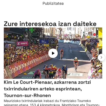
Publizitatea
Zure interesekoa izan daiteke
Kim Le Court-Pienaar, azkarrena zortzi
txirrindulariren arteko esprintean,
Tournon-sur-Rhonen
Maurizioko txirrindulariak irabazi du Frantziako Tourreko
seigarren etapa, 153,4 kilometrokoa, Montbrison eta Tournon-