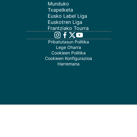
Munduko
Txapelketa
Eusko Label Liga
Euskotren Liga
Frantziako Tourra
Pribatutasun Politika
Lege Oharra
Cookieen Politika
Cookieen Konfigurazioa
Harremana