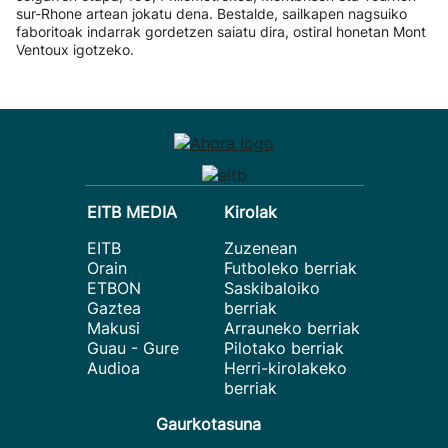
sur-Rhone artean jokatu dena. Bestalde, sailkapen nagsuiko
faboritoak indarrak gordetzen saiatu dira, ostiral honetan Mont
Ventoux igotzeko.
EITB MEDIA
Kirolak
EITB
Zuzenean
Orain
Futboleko berriak
ETBON
Saskibaloiko
Gaztea
berriak
Makusi
Arrauneko berriak
Guau - Gure
Pilotako berriak
Audioa
Herri-kirolakeko
berriak
Gaurkotasuna