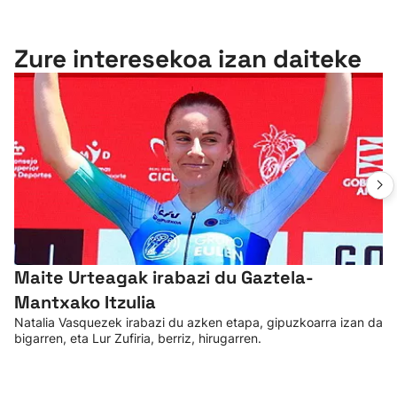
Zure interesekoa izan daiteke
Maite Urteagak irabazi du Gaztela-
Mantxako Itzulia
Natalia Vasquezek irabazi du azken etapa, gipuzkoarra izan da
bigarren, eta Lur Zufiria, berriz, hirugarren.