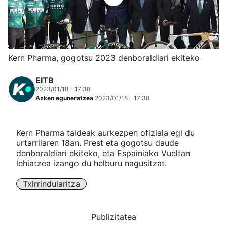
Herri-kirolak
Eskubaloia
Kern Pharma, gogotsu 2023 denboraldiari ekiteko
Kirolak 360
EITB
2023/01/18 - 17:38
Azken eguneratzea
2023/01/18 - 17:38
Atletismoa
Mendi-lasterketak
Kern Pharma taldeak aurkezpen ofiziala egi du
urtarrilaren 18an. Prest eta gogotsu daude
denboraldiari ekiteko, eta Espainiako Vueltan
Kirol gehiago
lehiatzea izango du helburu nagusitzat.
"Helmuga"
Txirrindularitza
Publizitatea