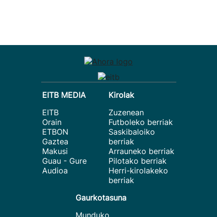
EITB MEDIA
Kirolak
EITB
Zuzenean
Orain
Futboleko berriak
ETBON
Saskibaloiko
Gaztea
berriak
Makusi
Arrauneko berriak
Guau - Gure
Pilotako berriak
Audioa
Herri-kirolakeko
berriak
Gaurkotasuna
Munduko