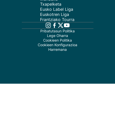
Txapelketa
Eusko Label Liga
Euskotren Liga
Frantziako Tourra
Pribatutasun Politika
Lege Oharra
Cookieen Politika
Cookieen Konfigurazioa
Harremana