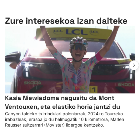
Zure interesekoa izan daiteke
Kasia Niewiadoma nagusitu da Mont
Ventouxen, eta elastiko horia jantzi du
Canyon taldeko txirrindulari poloniarrak, 2024ko Tourreko
irabazleak, erasoa jo du helmugatik 10 kilometrora, Marlen
Reusser suitzarrari (Movistar) lidergoa kentzeko.