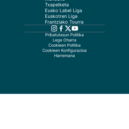
Txapelketa
Eusko Label Liga
Euskotren Liga
Frantziako Tourra
Pribatutasun Politika
Lege Oharra
Cookieen Politika
Cookieen Konfigurazioa
Harremana