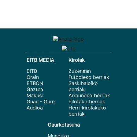
EITB MEDIA
Kirolak
EITB
Zuzenean
Orain
Futboleko berriak
ETBON
Saskibaloiko
Gaztea
berriak
Makusi
Arrauneko berriak
Guau - Gure
Pilotako berriak
Audioa
Herri-kirolakeko
berriak
Gaurkotasuna
Munduko