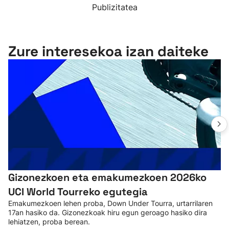
Publizitatea
Zure interesekoa izan daiteke
Gizonezkoen eta emakumezkoen 2026ko
UCI World Tourreko egutegia
Emakumezkoen lehen proba, Down Under Tourra, urtarrilaren
17an hasiko da. Gizonezkoak hiru egun geroago hasiko dira
lehiatzen, proba berean.