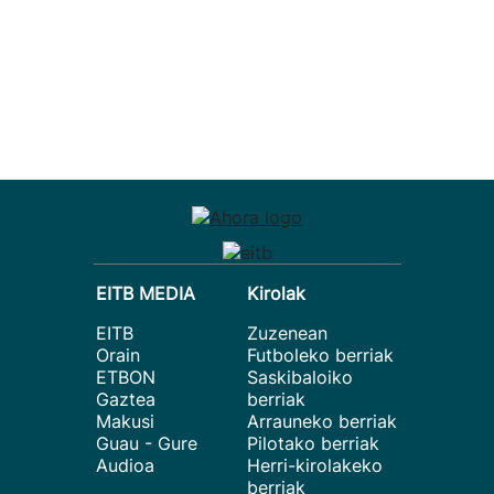
EITB MEDIA
Kirolak
EITB
Zuzenean
Orain
Futboleko berriak
ETBON
Saskibaloiko
Gaztea
berriak
Makusi
Arrauneko berriak
Guau - Gure
Pilotako berriak
Audioa
Herri-kirolakeko
berriak