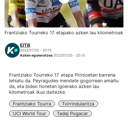
Herri-kirolak
Eskubaloia
Frantziako Tourreko 17. etapako azken lau kilometroak
Kirolak 360
EITB
2022/07/20 - 20:15
Azken eguneratzea
2022/07/20 - 20:15
Atletismoa
Mendi-lasterketak
Frantziako Tourreko 17. etapa Pirinioetan barrena
lehiatu da. Peyragudes mendate gogorrean amaitu
da, eta bideo honetan igoerako azken lau
Kirol gehiago
kilometroak ikus daitezke.
"Helmuga"
Frantziako Tourra
Txirrindularitza
UCI World Tour
Tadej Pogacar