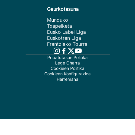
Gaurkotasuna
Munduko
Txapelketa
Eusko Label Liga
Euskotren Liga
Frantziako Tourra
Pribatutasun Politika
Lege Oharra
Cookieen Politika
Cookieen Konfigurazioa
Harremana