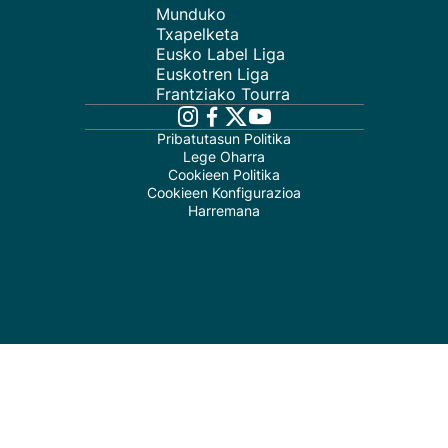
Munduko
Txapelketa
Eusko Label Liga
Euskotren Liga
Frantziako Tourra
Pribatutasun Politika
Lege Oharra
Cookieen Politika
Cookieen Konfigurazioa
Harremana