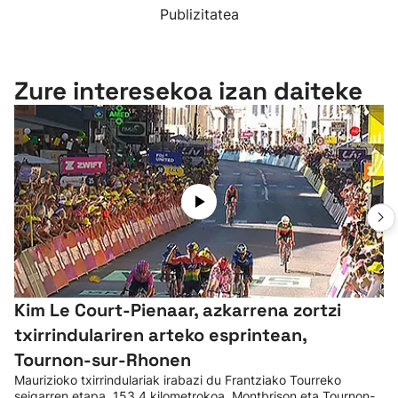
Publizitatea
Zure interesekoa izan daiteke
Kim Le Court-Pienaar, azkarrena zortzi
txirrindulariren arteko esprintean,
Tournon-sur-Rhonen
Maurizioko txirrindulariak irabazi du Frantziako Tourreko
seigarren etapa, 153,4 kilometrokoa, Montbrison eta Tournon-