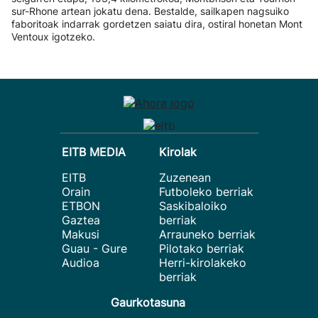
sur-Rhone artean jokatu dena. Bestalde, sailkapen nagsuiko
faboritoak indarrak gordetzen saiatu dira, ostiral honetan Mont
Ventoux igotzeko.
EITB MEDIA
Kirolak
EITB
Zuzenean
Orain
Futboleko berriak
ETBON
Saskibaloiko
Gaztea
berriak
Makusi
Arrauneko berriak
Guau - Gure
Pilotako berriak
Audioa
Herri-kirolakeko
berriak
Gaurkotasuna