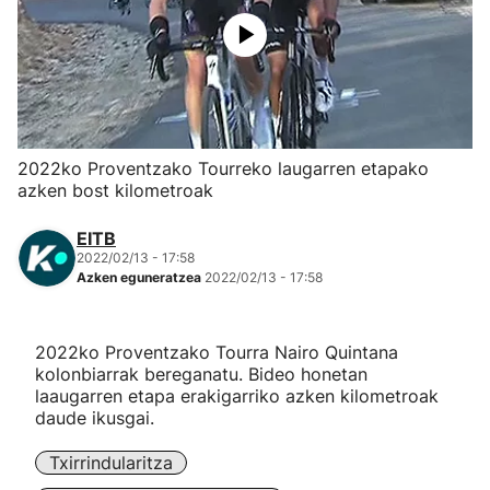
Herri-kirolak
Eskubaloia
Kirolak 360
2022ko Proventzako Tourreko laugarren etapako
azken bost kilometroak
Atletismoa
EITB
2022/02/13 - 17:58
Mendi-lasterketak
Azken eguneratzea
2022/02/13 - 17:58
Kirol gehiago
2022ko Proventzako Tourra Nairo Quintana
kolonbiarrak bereganatu. Bideo honetan
"Helmuga"
laaugarren etapa erakigarriko azken kilometroak
daude ikusgai.
Txirrindularitza