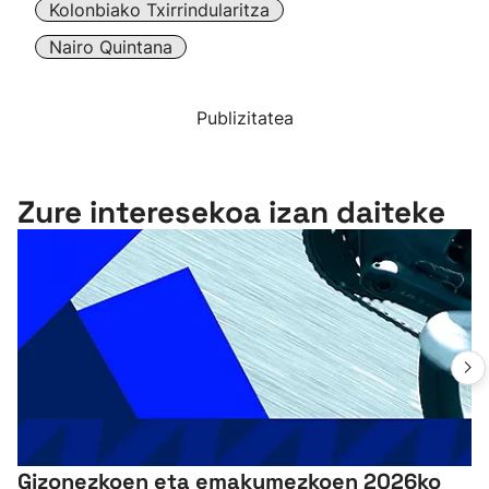
Kolonbiako Txirrindularitza
Nairo Quintana
Publizitatea
Zure interesekoa izan daiteke
Gizonezkoen eta emakumezkoen 2026ko