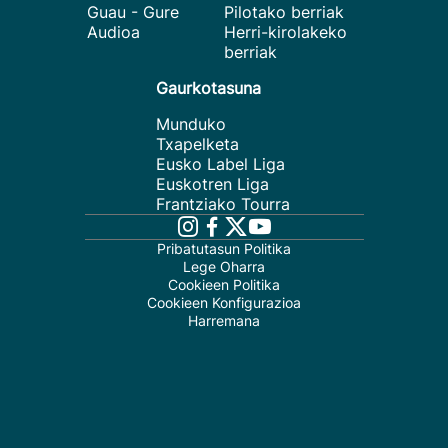
Guau - Gure
Pilotako berriak
Audioa
Herri-kirolakeko
berriak
Gaurkotasuna
Munduko
Txapelketa
Eusko Label Liga
Euskotren Liga
Frantziako Tourra
Pribatutasun Politika
Lege Oharra
Cookieen Politika
Cookieen Konfigurazioa
Harremana