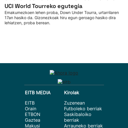
UCI World Tourreko egutegia
Emakumezkoen lehen proba, Down Under Tourra, urtarrilaren
17an hasiko da. Gizonezkoak hiru egun geroago hasiko dira
lehiatzen, proba berean.
EITB MEDIA
Kirolak
EITB
Zuzenean
Orain
Futboleko berriak
ETBON
Saskibaloiko
Gaztea
berriak
Makusi
Arrauneko berriak