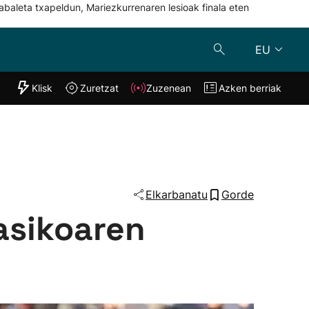
abaleta txapeldun, Mariezkurrenaren lesioak finala eten
EU
"Helmuga"
Klisk
Zuretzat
Zuzenean
Azken berriak
Klisk
Zuzenean
o
Zuretzat
Azken berria
Elkarbanatu
Gorde
asikoaren