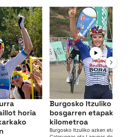
urra
Burgosko Itzuliko
illot horia
bosgarren etapako azke
karkako
kilometroa
n
Burgosko Itzuliko azken etapa,
Caleruegas eta Lagunas de Neila