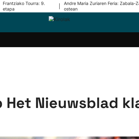
Frantziako Tourra: 9.
Andre Maria Zuriaren Feria: Zabala-Z
|
etapa
ostean
i-
Eskubaloia
Kirolak
Atletismoa
Mendi-
Kirol
lak
360
lasterketak
gehiag
Taldeak
olaritza
Lehiaketak
Zuzenean
i-
Kirol-
tzea
bideoak
l Herri
tira
 Het Nieuwsblad kl