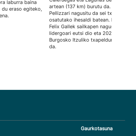
ra laburra baina
artean (137 km) burutu da. Giulio
 du eraso egiteko,
Pellizzari nagusitu da sei txirrindulari
ena.
osatutako ihesaldi batean. Bere aldeti
Felix Gallek sailkapen nagusiko
lidergoari eutsi dio eta 2026ko
Burgosko Itzuliko txapeldun bilakatu
da.
Gaurkotasuna