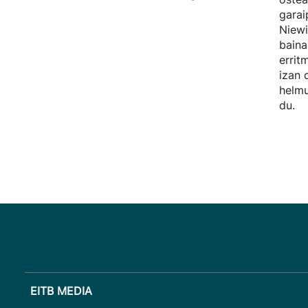
garai
Niewi
baina
errit
izan 
helmu
du.
EITB MEDIA