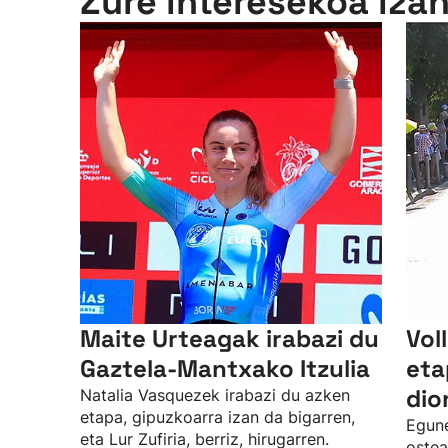
Zure interesekoa iza
Maite Urteagak irabazi du
Vol
Gaztela-Mantxako Itzulia
eta
dio
Natalia Vasquezek irabazi du azken
etapa, gipuzkoarra izan da bigarren,
Egun
eta Lur Zufiria, berriz, hirugarren.
ostea