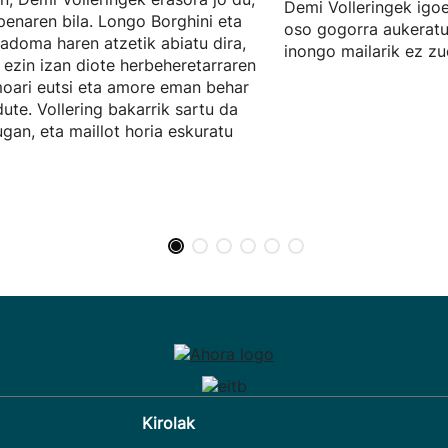
Demi Volleringek igoe
penaren bila. Longo Borghini eta
oso gogorra aukeratu
adoma haren atzetik abiatu dira,
inongo mailarik ez zu
 ezin izan diote herbeheretarraren
moari eutsi eta amore eman behar
dute. Vollering bakarrik sartu da
gan, eta maillot horia eskuratu
Kirolak