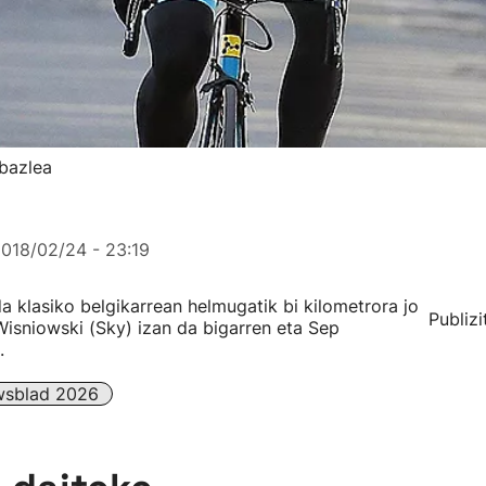
bazlea
018/02/24 - 23:19
a klasiko belgikarrean helmugatik bi kilometrora jo
Publizi
Wisniowski (Sky) izan da bigarren eta Sep
.
wsblad 2026