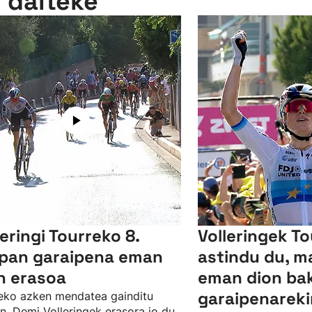
n daiteke
leringi Tourreko 8.
Volleringek To
pan garaipena eman
astindu du, ma
n erasoa
eman dion ba
garaipenareki
eko azken mendatea gainditu
n, Demi Volleringek erasora jo du,