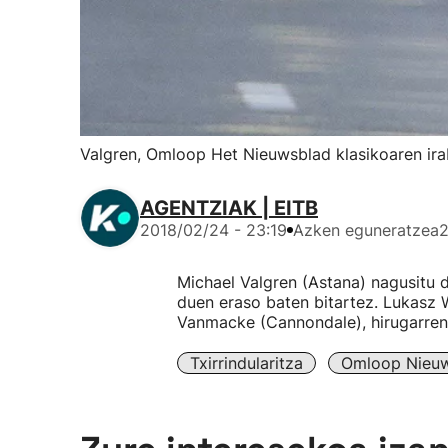
Valgren, Omloop Het Nieuwsblad klasikoaren ira
AGENTZIAK | EITB
2018/02/24 - 23:19
Azken eguneratzea
2
Michael Valgren (Astana) nagusitu d
duen eraso baten bitartez. Lukasz 
Vanmacke (Cannondale), hirugarren
Txirrindularitza
Omloop Nieu