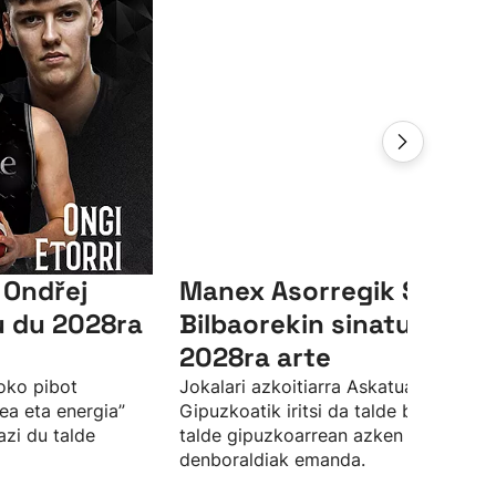
 Ondřej
Manex Asorregik Surne
u du 2028ra
Bilbaorekin sinatu du
2028ra arte
oko pibot
Jokalari azkoitiarra Askatuak
tea eta energia”
Gipuzkoatik iritsi da talde bilbotarrer
azi du talde
talde gipuzkoarrean azken hiru
denboraldiak emanda.