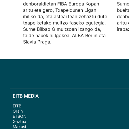
denboraldietan FIBA Europa Kopan
Surne
aritu eta gero, Txapeldunen Ligan
buelt
ibiliko da, eta asteartean zehaztu dute
denbo
txapelketako multzo faseko egutegia.
aritu
Surne Bilbao G multzoan izango da,
iraba
talde hauekin: Igokea, ALBA Berlin eta
Slavia Praga.
EITB MEDIA
EITB
Orain
ETBON
Gaztea
Makusi