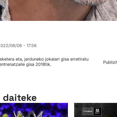
2022/06/06 - 17:56
ketera eta, jarduneko jokalari gisa erretiratu
Publizi
entrenatzaile gisa 2018tik.
n daiteke