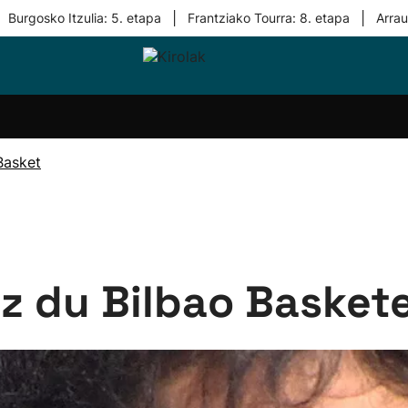
|
|
Burgosko Itzulia: 5. etapa
Frantziako Tourra: 8. etapa
Arra
i-
Eskubaloia
Kirolak
Atletismoa
Mendi-
Kirol
lak
360
lasterketak
gehiag
Taldeak
olaritza
Lehiaketak
Zuzenean
Basket
i-
Kirol-
tzea
bideoak
l Herri
tira
 du Bilbao Baskete