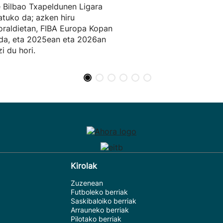
 Bilbao Txapeldunen Ligara
atuko da; azken hiru
raldietan, FIBA Europa Kopan
 da, eta 2025ean eta 2026an
zi du hori.
Kirolak
Zuzenean
Futboleko berriak
Saskibaloiko berriak
Arrauneko berriak
Pilotako berriak