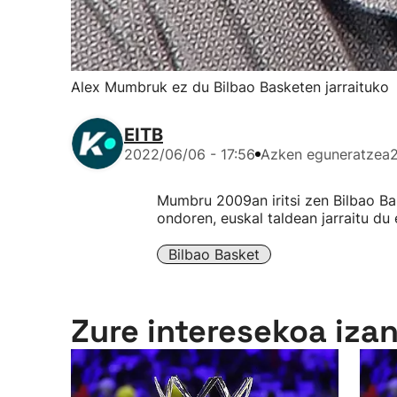
Alex Mumbruk ez du Bilbao Basketen jarraituko
EITB
2022/06/06 - 17:56
Azken eguneratzea
Mumbru 2009an iritsi zen Bilbao Bas
ondoren, euskal taldean jarraitu du 
Bilbao Basket
Zure interesekoa iza