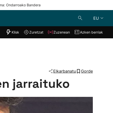
una: Ondarroako Bandera
EU
"Helmuga"
Klisk
Zuretzat
Zuzenean
Azken berriak
Klisk
Zuzenean
o
Zuretzat
Azken berria
Elkarbanatu
Gorde
n jarraituko