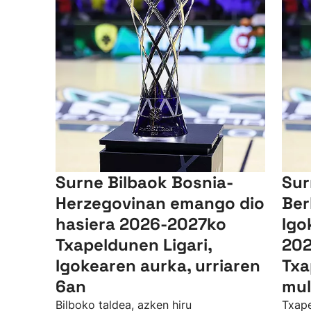
Surne Bilbaok Bosnia-
Sur
Herzegovinan emango dio
Ber
hasiera 2026-2027ko
Igo
Txapeldunen Ligari,
202
Igokearen aurka, urriaren
Txa
6an
mul
Bilboko taldea, azken hiru
Txape