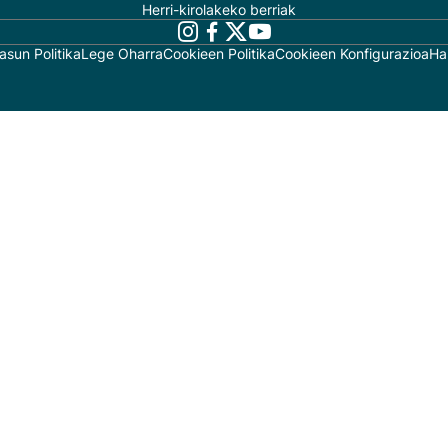
Herri-kirolakeko berriak
asun Politika
Lege Oharra
Cookieen Politika
Cookieen Konfigurazioa
Ha