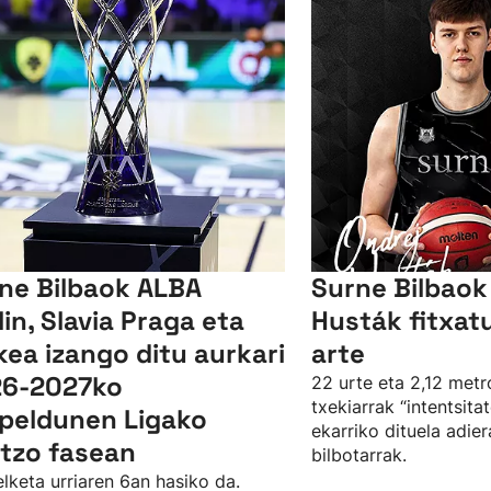
ne Bilbaok ALBA
Surne Bilbaok
lin, Slavia Praga eta
Husták fitxat
kea izango ditu aurkari
arte
6-2027ko
22 urte eta 2,12 metr
txekiarrak “intentsita
peldunen Ligako
ekarriko dituela adier
tzo fasean
bilbotarrak.
lketa urriaren 6an hasiko da.