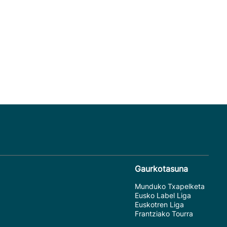
Gaurkotasuna
Munduko Txapelketa
Eusko Label Liga
Euskotren Liga
Frantziako Tourra