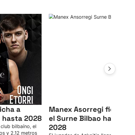
icha a
Manex Asorregi ficha co
 hasta 2028
el Surne Bilbao hasta
2028
club bilbaíno, el
os y 2,12 metros