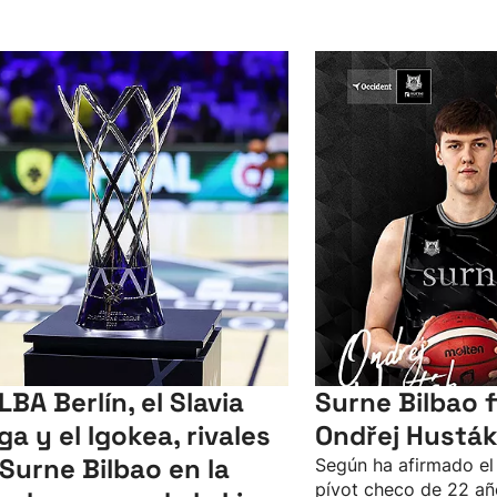
LBA Berlín, el Slavia
Surne Bilbao f
ga y el Igokea, rivales
Ondřej Husták
 Surne Bilbao en la
Según ha afirmado el 
pívot checo de 22 añ