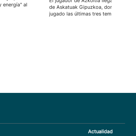
El jugador de Azkoitia llega proceden
y energía" al
de Askatuak Gipuzkoa, donde ha
jugado las últimas tres temporadas.
Actualidad