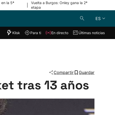
 en la 5ª
Vuelta a Burgos: Onley gana la 2ª
|
etapa
ES
"Helmuga"
Klisk
Para ti
En directo
Últimas noticias
Klisk
En directo
s
Para ti
Lo último
Compartir
Guardar
et tras 13 años