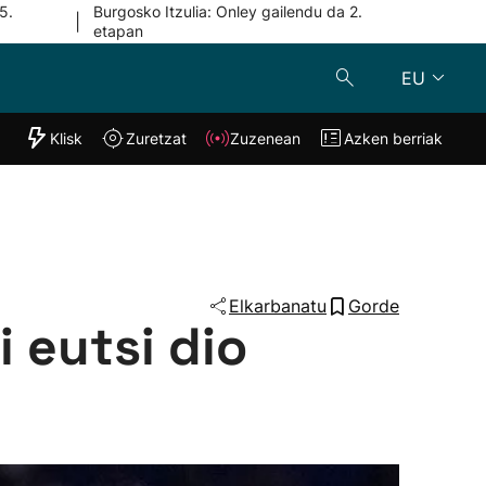
5.
Burgosko Itzulia: Onley gailendu da 2.
|
etapan
EU
"Helmuga"
Klisk
Zuretzat
Zuzenean
Azken berriak
Klisk
Zuzenean
o
Zuretzat
Azken berria
Elkarbanatu
Gorde
 eutsi dio