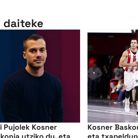
n daiteke
i Pujolek Kosner
Kosner Basko
konia utziko du, eta
eta txapeldun