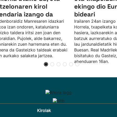
tzelonaren kirol
ekingo dio Eu
endaria izango da
bideari
denboraldiz Manresaren idazkari
Irailaren 24an izango
koa izan ondoren, kataluniarra
Horrela, txapelketa k
izko taldera iritsi zen joan den
hasiera, iazkoarekin 
raldian. Pujolek, alde bakarrez,
batzuk aurreratuko d
niarekin zuen harremana eten du.
lau jardunaldietatik h
eena da Gasteizko taldeak erabaki
Buesan. Real Madrilek
n aurkako salaketa jartzea.
bisitatuko du Gasteiz
abenduaren 16an.
Kirolak