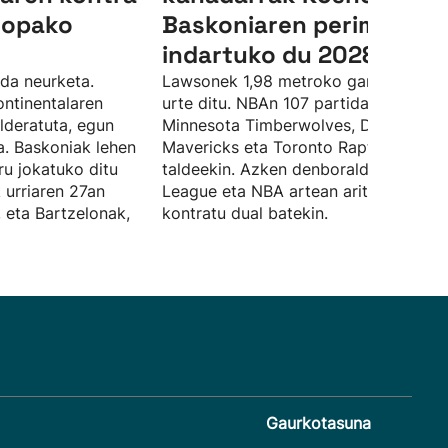
ropako
Baskoniaren perimetroa
indartuko du 2028ra art
 da neurketa.
Lawsonek 1,98 metroko garaiera eta 
ontinentalaren
urte ditu. NBAn 107 partida jokatu dit
alderatuta, egun
Minnesota Timberwolves, Dallas
a. Baskoniak lehen
Mavericks eta Toronto Raptors
iru jokatuko ditu
taldeekin. Azken denboraldian G-
 urriaren 27an
League eta NBA artean aritu da,
, eta Bartzelonak,
kontratu dual batekin.
Gaurkotasuna