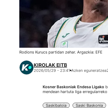
Rodions Kurucs partidan zehar. Argazkia: EFE
KIROLAK EITB
2026/05/29 - 23:41
Azken eguneratzea
Kosner Baskoniak
Endesa Ligako
bi
mendean hartuta liga erregularreko
Saskibaloia
Saski Baskonia