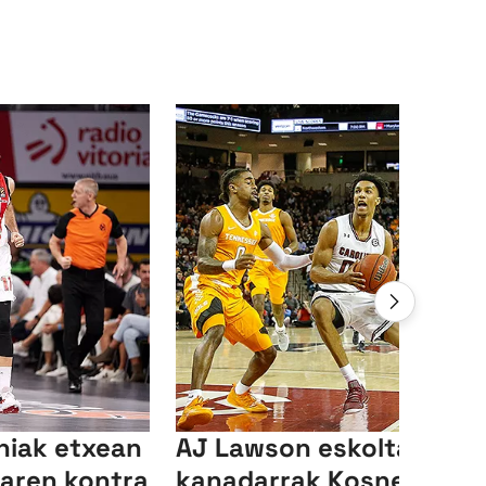
niak etxean
AJ Lawson eskolta
aren kontra
kanadarrak Kosner