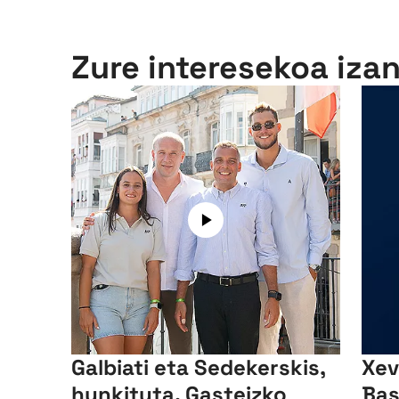
Zure interesekoa iza
Galbiati eta Sedekerskis,
Xev
hunkituta, Gasteizko
Bas