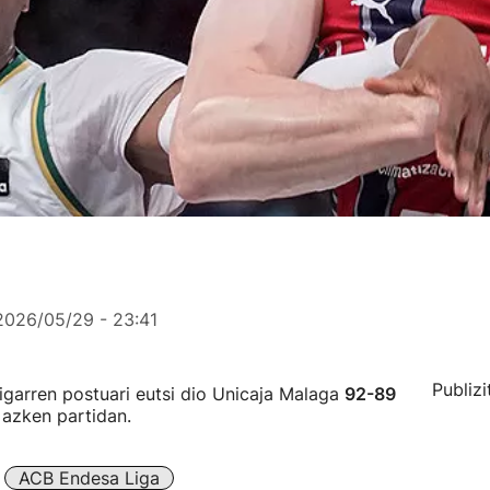
2026/05/29 - 23:41
Publizi
garren postuari eutsi dio Unicaja Malaga
92-89
 azken partidan.
ACB Endesa Liga