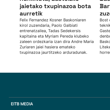
jaietako txupinazoa bota
Bar
aurretik
zuz
Felix Fernandez Kosner Baskoniaren
Bost 
kirol zuzendaria, Paolo Galbiati
tekni
entrenatzailea, Tadas Sedekersis
Gaste
kapitaina eta Myriam Pereda klubeko
denbo
zaleen ordezkaria izan dira Andre Maria
Basko
Zuriaren jaiei hasiera emateko
Litek
txupinazoa jaurtitzeko arduradunak.
horre
EITB MEDIA