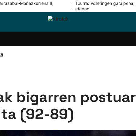
arrazabal-Mariezkurrena II,
Tourra: Volleringen garaipena, 
|
etapan
i-
Eskubaloia
Kirolak
Atletismoa
Mendi-
Kirol
lak
360
lasterketak
gehiag
Taldeak
olaritza
Lehiaketak
Zuzenean
ia
i-
Kirol-
tzea
bideoak
l Herri
tira
k bigarren postuari
ita (92-89)