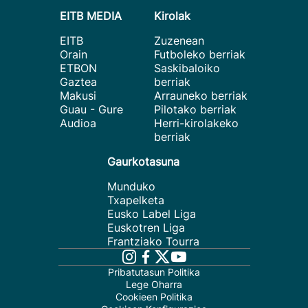
EITB MEDIA
Kirolak
EITB
Zuzenean
Orain
Futboleko berriak
ETBON
Saskibaloiko
Gaztea
berriak
Makusi
Arrauneko berriak
Guau - Gure
Pilotako berriak
Audioa
Herri-kirolakeko
berriak
Gaurkotasuna
Munduko
Txapelketa
Eusko Label Liga
Euskotren Liga
Frantziako Tourra
Pribatutasun Politika
Lege Oharra
Cookieen Politika