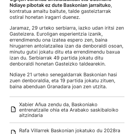
Ndiaye pibotak ez dute Baskonian jarraituko
,
kontratua amaitu baitute, talde gasteiztarrak
ostiral honetan iragarri duenez.
Jaramaz, 29 urteko serbiarra, iazko udan iritsi zen
Gasteizera. Euroligan esperientzia izanik,
errendimendu ona izatea espero zen, baina
hirugarren antolatzailea izan da denboraldi osoan,
minutu gutxi jokatu ditu eta errendimendu baxua
izan du. Serbiarrak 49 partida jokatu ditu
denboraldi honetan Gasteizko taldearekin.
Ndiaye 21 urteko senegaldarrak Baskonian hasi
zuen denboraldia, eta 19 partida jokatu zituen,
baina abenduan Granadara joan zen utzita.
Xabier Añua zendu da, Baskoniako
entrenatzaile ohia eta Arabako saskibaloiko
aitzindaria
Rafa Villarrek Baskonian jokatuko du 2028ra