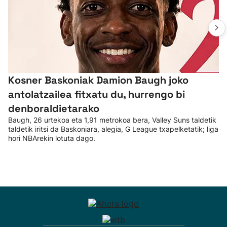
Kosner Baskoniak Damion Baugh joko
antolatzailea fitxatu du, hurrengo bi
denboraldietarako
Baugh, 26 urtekoa eta 1,91 metrokoa bera, Valley Suns taldetik
taldetik iritsi da Baskoniara, alegia, G League txapelketatik; liga
hori NBArekin lotuta dago.