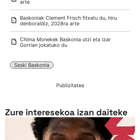
arte
Baskoniak Clement Frisch fitxatu du, hiru
denboraldiz, 2028ra arte
Chima Monekek Baskonia utzi eta Izar
Gorrian jokatuko du
Saski Baskonia
Publizitatea
Zure interesekoa izan daiteke