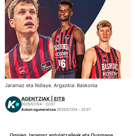
Herri-kirolak
Eskubaloia
Kirolak 360
Atletismoa
Mendi-lasterketak
Jaramaz eta Ndiaye. Argazkia: Baskonia
Kirol gehiago
AGENTZIAK | EITB
2025/07/04 - 22:07
"Helmuga"
Azken eguneratzea
2025/07/04 - 22:07
Ognjen Jaramaz antolatzaileak eta Ousmane